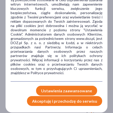
witryn internetowych, umożliwiają nam zapewnienie
kluczowych funkcji serwisu, zwiększenie jego
Dlaczego DOZ.pl
bezpieczeństwa, ciągłe doskonalenie, personalizację
zgodnie z Twoimi preferencjami oraz wyświetlanie treści i
reklam dopasowanych do Twoich zainteresowań. Zgoda
na pliki cookies jest dobrowolna i można ją wycofać w
dowolnym momencie z poziomu strony "Ustawienia
Niższe koszta leczenia
Cookie". Administratorem danych osobowych Klientów,
gromadzonych za pośrednictwem strony www.doz.pl, jest
Darmowa dostawa do Apteki
DOZ.pl Sp. z o. o. z siedzibą w Łodzi, a w niektórych
Bezpłatna Infolinia dla
przypadkach nasi Partnerzy. Informacja o celach
Pacjentów.
przetwarzania danych osobowych przez naszych
partnerów znajduje się w ich politykach ochrony
prywatności. Więcej informacji o korzystaniu przez nas z
plików cookies oraz o przetwarzaniu Twoich danych
Bezpieczeństwo
osobowych, w tym o przysługujących Ci uprawnieniach,
znajdziesz w Polityce prywatności.
Weryfikacja interakcji leków.
Encyklopedia leków i ziół
Ustawienia zaawansowane
Wsparcie w leczeniu
Akceptuję i przechodzę do serwisu
Porady na czacie z