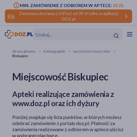
MIN. ZAMÓWIENIE Z ODBIOREM W APTECE:
25 ZŁ
Darmowa dostawa z InPost od 39 zł tylko w aplikacji
DOZ.pl
w
Hit
Hit
Strona główna
Katalog aptek
warmińsko-mazurskie
Biskupiec
ofory
Miejscowość Biskupiec
do makijażu
dzieci
ść
Hit
Hit
ące
rmową
kijażu
Apteki realizujące zamówienia z
www.doz.pl oraz ich dyżury
ść
Hit
Poniżej znajduje się lista punktów, w których możesz
w
Hit
Hit
odebrać zamówienie z portalu doz.pl. Płatność za
zamówienia realizowane z odbiorem w aptece uiścisz
ść
Hit
w wybranej placówce.