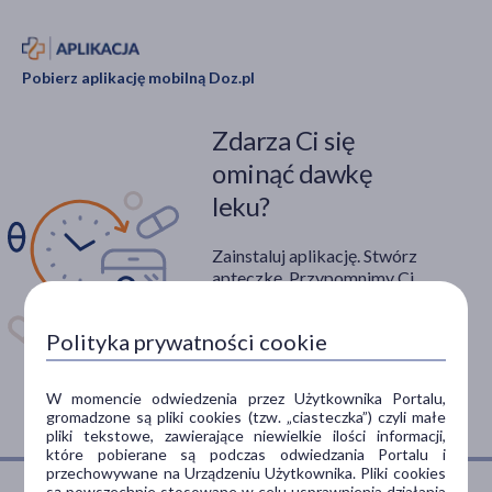
Pobierz aplikację mobilną Doz.pl
Zdarza Ci się
ominąć dawkę
leku?
Zainstaluj aplikację. Stwórz
apteczkę. Przypomnimy Ci
kiedy wziąć lek.
Polityka prywatności cookie
Dostępna w
W momencie odwiedzenia przez Użytkownika Portalu,
gromadzone są pliki cookies (tzw. „ciasteczka”) czyli małe
pliki tekstowe, zawierające niewielkie ilości informacji,
które pobierane są podczas odwiedzania Portalu i
przechowywane na Urządzeniu Użytkownika. Pliki cookies
są powszechnie stosowane w celu usprawnienia działania