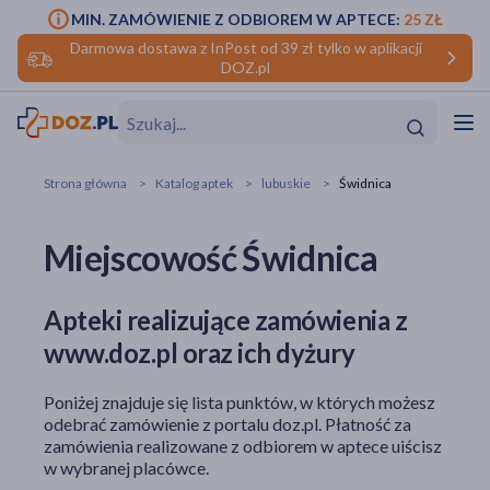
MIN. ZAMÓWIENIE Z ODBIOREM W APTECE:
25 ZŁ
Darmowa dostawa z InPost od 39 zł tylko w aplikacji
DOZ.pl
w
Hit
Hit
Strona główna
Katalog aptek
lubuskie
Świdnica
ofory
Miejscowość Świdnica
do makijażu
dzieci
ść
Hit
Hit
Apteki realizujące zamówienia z
ące
rmową
kijażu
www.doz.pl oraz ich dyżury
ść
Hit
Poniżej znajduje się lista punktów, w których możesz
w
odebrać zamówienie z portalu doz.pl. Płatność za
Hit
Hit
zamówienia realizowane z odbiorem w aptece uiścisz
w wybranej placówce.
ść
Hit