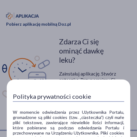
Pobierz aplikację mobilną Doz.pl
Zdarza Ci się
ominąć dawkę
leku?
Zainstaluj aplikację. Stwórz
apteczkę. Przypomnimy Ci
kiedy wziąć lek.
Polityka prywatności cookie
Dostępna w
W momencie odwiedzenia przez Użytkownika Portalu,
gromadzone są pliki cookies (tzw. „ciasteczka”) czyli małe
pliki tekstowe, zawierające niewielkie ilości informacji,
które pobierane są podczas odwiedzania Portalu i
przechowywane na Urządzeniu Użytkownika. Pliki cookies