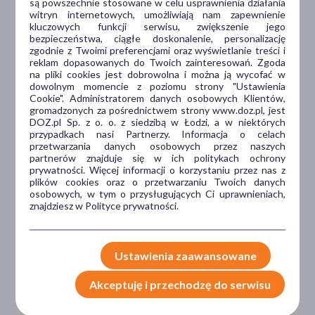
są powszechnie stosowane w celu usprawnienia działania
witryn internetowych, umożliwiają nam zapewnienie
kluczowych funkcji serwisu, zwiększenie jego
Dlaczego DOZ.pl
bezpieczeństwa, ciągłe doskonalenie, personalizację
zgodnie z Twoimi preferencjami oraz wyświetlanie treści i
reklam dopasowanych do Twoich zainteresowań. Zgoda
na pliki cookies jest dobrowolna i można ją wycofać w
dowolnym momencie z poziomu strony "Ustawienia
Niższe koszta leczenia
Cookie". Administratorem danych osobowych Klientów,
gromadzonych za pośrednictwem strony www.doz.pl, jest
Darmowa dostawa do Apteki
DOZ.pl Sp. z o. o. z siedzibą w Łodzi, a w niektórych
Bezpłatna Infolinia dla
przypadkach nasi Partnerzy. Informacja o celach
przetwarzania danych osobowych przez naszych
Pacjentów.
partnerów znajduje się w ich politykach ochrony
prywatności. Więcej informacji o korzystaniu przez nas z
plików cookies oraz o przetwarzaniu Twoich danych
osobowych, w tym o przysługujących Ci uprawnieniach,
Bezpieczeństwo
znajdziesz w Polityce prywatności.
Weryfikacja interakcji leków.
Encyklopedia leków i ziół
Ustawienia zaawansowane
Akceptuję i przechodzę do serwisu
Wsparcie w leczeniu
Porady na czacie z