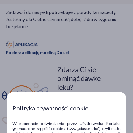
Zadzwoń do nas jeśli potrzebujesz porady farmaceuty.
Jesteśmy dla Ciebie czynni całą dobę, 7 dni w tygodniu,
bezpłatnie.
Pobierz aplikację mobilną Doz.pl
Zdarza Ci się
ominąć dawkę
leku?
Zainstaluj aplikację. Stwórz
apteczkę. Przypomnimy Ci
Polityka prywatności cookie
kiedy wziąć lek.
Dostępna w
W momencie odwiedzenia przez Użytkownika Portalu,
gromadzone są pliki cookies (tzw. „ciasteczka”) czyli małe