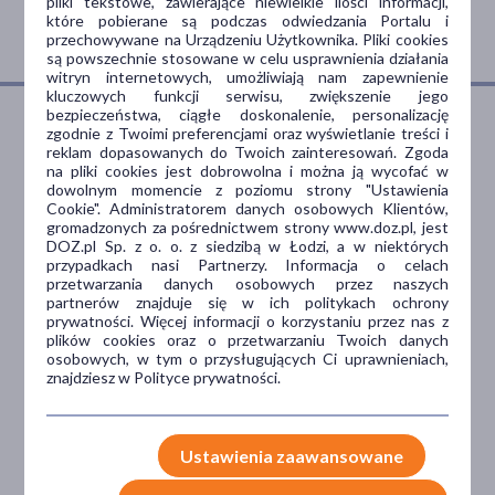
pliki tekstowe, zawierające niewielkie ilości informacji,
które pobierane są podczas odwiedzania Portalu i
przechowywane na Urządzeniu Użytkownika. Pliki cookies
są powszechnie stosowane w celu usprawnienia działania
witryn internetowych, umożliwiają nam zapewnienie
kluczowych funkcji serwisu, zwiększenie jego
bezpieczeństwa, ciągłe doskonalenie, personalizację
zgodnie z Twoimi preferencjami oraz wyświetlanie treści i
reklam dopasowanych do Twoich zainteresowań. Zgoda
Dlaczego DOZ.pl
na pliki cookies jest dobrowolna i można ją wycofać w
dowolnym momencie z poziomu strony "Ustawienia
Cookie". Administratorem danych osobowych Klientów,
gromadzonych za pośrednictwem strony www.doz.pl, jest
DOZ.pl Sp. z o. o. z siedzibą w Łodzi, a w niektórych
Niższe koszta leczenia
przypadkach nasi Partnerzy. Informacja o celach
przetwarzania danych osobowych przez naszych
Darmowa dostawa do Apteki
partnerów znajduje się w ich politykach ochrony
Bezpłatna Infolinia dla
prywatności. Więcej informacji o korzystaniu przez nas z
Pacjentów.
plików cookies oraz o przetwarzaniu Twoich danych
osobowych, w tym o przysługujących Ci uprawnieniach,
znajdziesz w Polityce prywatności.
Bezpieczeństwo
Ustawienia zaawansowane
Weryfikacja interakcji leków.
Encyklopedia leków i ziół