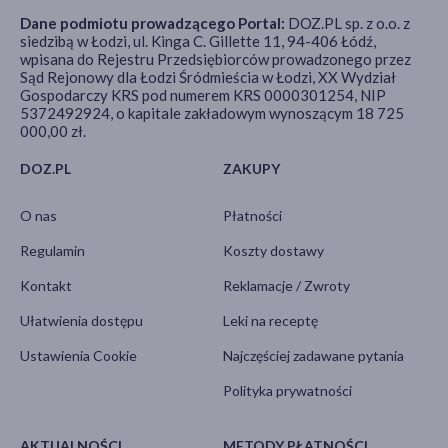
Dane podmiotu prowadzącego Portal:
DOZ.PL sp. z o.o. z
siedzibą w Łodzi, ul. Kinga C. Gillette 11, 94-406 Łódź,
wpisana do Rejestru Przedsiębiorców prowadzonego przez
Sąd Rejonowy dla Łodzi Śródmieścia w Łodzi, XX Wydział
Gospodarczy KRS pod numerem KRS 0000301254, NIP
5372492924, o kapitale zakładowym wynoszącym 18 725
000,00 zł.
DOZ.PL
ZAKUPY
O nas
Płatności
Regulamin
Koszty dostawy
Kontakt
Reklamacje / Zwroty
Ułatwienia dostępu
Leki na receptę
Ustawienia Cookie
Najczęściej zadawane pytania
Polityka prywatności
AKTUALNOŚCI
METODY PŁATNOŚCI