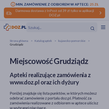
MIN. ZAMÓWIENIE Z ODBIOREM W APTECE:
25 ZŁ
Darmowa dostawa z InPost od 39 zł tylko w aplikacji
DOZ.pl
w
Hit
Hit
Strona główna
Katalog aptek
kujawsko-pomorskie
Grudziądz
ofory
Miejscowość Grudziądz
do makijażu
dzieci
ść
Hit
Hit
ące
rmową
kijażu
Apteki realizujące zamówienia z
www.doz.pl oraz ich dyżury
ść
Hit
Poniżej znajduje się lista punktów, w których możesz
w
Hit
Hit
odebrać zamówienie z portalu doz.pl. Płatność za
zamówienia realizowane z odbiorem w aptece uiścisz
ść
Hit
w wybranej placówce.