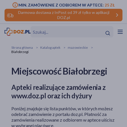
MIN. ZAMÓWIENIE Z ODBIOREM W APTECE:
25 ZŁ
Darmowa dostawa z InPost od 39 zł tylko w aplikacji
DOZ.pl
w
Hit
Hit
Strona główna
Katalog aptek
mazowieckie
Białobrzegi
ofory
Miejscowość Białobrzegi
do makijażu
dzieci
ść
Hit
Hit
ące
rmową
kijażu
Apteki realizujące zamówienia z
www.doz.pl oraz ich dyżury
ść
Hit
Poniżej znajduje się lista punktów, w których możesz
w
Hit
Hit
odebrać zamówienie z portalu doz.pl. Płatność za
zamówienia realizowane z odbiorem w aptece uiścisz
ść
Hit
w wybranej placówce.