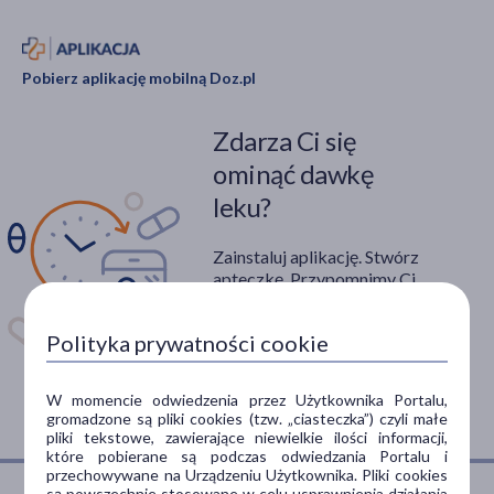
Pobierz aplikację mobilną Doz.pl
Zdarza Ci się
ominąć dawkę
leku?
Zainstaluj aplikację. Stwórz
apteczkę. Przypomnimy Ci
kiedy wziąć lek.
Polityka prywatności cookie
Dostępna w
W momencie odwiedzenia przez Użytkownika Portalu,
gromadzone są pliki cookies (tzw. „ciasteczka”) czyli małe
pliki tekstowe, zawierające niewielkie ilości informacji,
które pobierane są podczas odwiedzania Portalu i
przechowywane na Urządzeniu Użytkownika. Pliki cookies
są powszechnie stosowane w celu usprawnienia działania