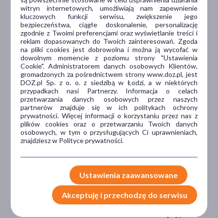
witryn internetowych, umożliwiają nam zapewnienie
kluczowych funkcji serwisu, zwiększenie jego
Dlaczego DOZ.pl
bezpieczeństwa, ciągłe doskonalenie, personalizację
zgodnie z Twoimi preferencjami oraz wyświetlanie treści i
reklam dopasowanych do Twoich zainteresowań. Zgoda
na pliki cookies jest dobrowolna i można ją wycofać w
dowolnym momencie z poziomu strony "Ustawienia
Niższe koszta leczenia
Cookie". Administratorem danych osobowych Klientów,
gromadzonych za pośrednictwem strony www.doz.pl, jest
Darmowa dostawa do Apteki
DOZ.pl Sp. z o. o. z siedzibą w Łodzi, a w niektórych
Bezpłatna Infolinia dla
przypadkach nasi Partnerzy. Informacja o celach
Pacjentów.
przetwarzania danych osobowych przez naszych
partnerów znajduje się w ich politykach ochrony
prywatności. Więcej informacji o korzystaniu przez nas z
plików cookies oraz o przetwarzaniu Twoich danych
Bezpieczeństwo
osobowych, w tym o przysługujących Ci uprawnieniach,
znajdziesz w Polityce prywatności.
Weryfikacja interakcji leków.
Encyklopedia leków i ziół
Ustawienia zaawansowane
Wsparcie w leczeniu
Akceptuję i przechodzę do serwisu
Porady na czacie z