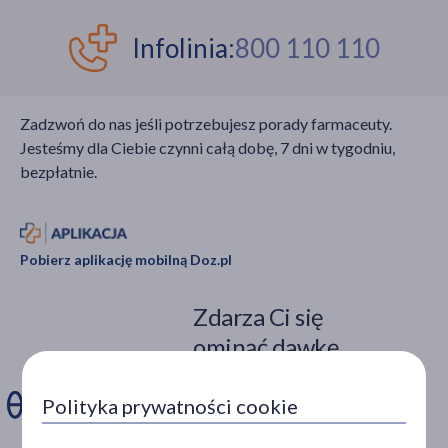
Infolinia:
800 110 110
Zadzwoń do nas jeśli potrzebujesz porady farmaceuty.
Jesteśmy dla Ciebie czynni całą dobę, 7 dni w tygodniu,
bezpłatnie.
Pobierz aplikację mobilną Doz.pl
Zdarza Ci się
ominąć dawkę
leku?
Polityka prywatności cookie
Zainstaluj aplikację. Stwórz
apteczkę. Przypomnimy Ci