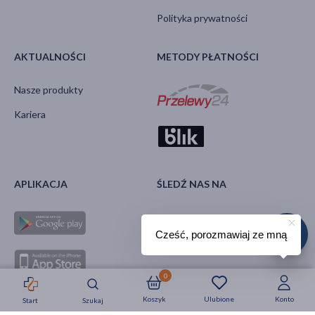
Polityka prywatności
AKTUALNOŚCI
METODY PŁATNOŚCI
Nasze produkty
Kariera
APLIKACJA
ŚLEDŹ NAS NA
Cześć, porozmawiaj ze mną
0
Koszyk
Ulubione
Konto
Start
Szukaj
Strefa okazji
Nowości
Krótkie daty