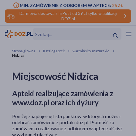
MIN. ZAMÓWIENIE Z ODBIOREM W APTECE:
25 ZŁ
Darmowa dostawa z InPost od 39 zł tylko w aplikacji
DOZ.pl
w
Hit
Hit
Strona główna
Katalog aptek
warmińsko-mazurskie
Nidzica
ofory
Miejscowość Nidzica
do makijażu
dzieci
ść
Hit
Hit
ące
rmową
kijażu
Apteki realizujące zamówienia z
www.doz.pl oraz ich dyżury
ść
Hit
Poniżej znajduje się lista punktów, w których możesz
w
Hit
Hit
odebrać zamówienie z portalu doz.pl. Płatność za
zamówienia realizowane z odbiorem w aptece uiścisz
ść
Hit
w wybranej placówce.