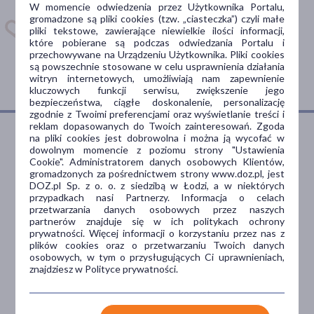
W momencie odwiedzenia przez Użytkownika Portalu,
kiedy wziąć lek.
gromadzone są pliki cookies (tzw. „ciasteczka”) czyli małe
pliki tekstowe, zawierające niewielkie ilości informacji,
Dostępna w
które pobierane są podczas odwiedzania Portalu i
przechowywane na Urządzeniu Użytkownika. Pliki cookies
są powszechnie stosowane w celu usprawnienia działania
witryn internetowych, umożliwiają nam zapewnienie
kluczowych funkcji serwisu, zwiększenie jego
bezpieczeństwa, ciągłe doskonalenie, personalizację
zgodnie z Twoimi preferencjami oraz wyświetlanie treści i
reklam dopasowanych do Twoich zainteresowań. Zgoda
na pliki cookies jest dobrowolna i można ją wycofać w
dowolnym momencie z poziomu strony "Ustawienia
Dlaczego DOZ.pl
Cookie". Administratorem danych osobowych Klientów,
gromadzonych za pośrednictwem strony www.doz.pl, jest
DOZ.pl Sp. z o. o. z siedzibą w Łodzi, a w niektórych
przypadkach nasi Partnerzy. Informacja o celach
przetwarzania danych osobowych przez naszych
Niższe koszta leczenia
partnerów znajduje się w ich politykach ochrony
prywatności. Więcej informacji o korzystaniu przez nas z
Darmowa dostawa do Apteki
plików cookies oraz o przetwarzaniu Twoich danych
osobowych, w tym o przysługujących Ci uprawnieniach,
Bezpłatna Infolinia dla
znajdziesz w Polityce prywatności.
Pacjentów.