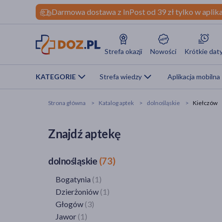
Darmowa dostawa z InPost od 39 zł tylko w aplika
Strefa okazji
Nowości
Krótkie dat
KATEGORIE
Strefa wiedzy
Aplikacja mobilna
Strona główna
Katalog aptek
dolnośląskie
Kiełczów
Znajdź aptekę
dolnośląskie
(73)
Bogatynia
(1)
Dzierżoniów
(1)
Głogów
(3)
Jawor
(1)