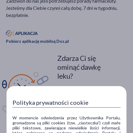
Zadzwoń do nas jeśli potrzebujesz porady farmaceuty.
Jesteśmy dla Ciebie czynni całą dobę, 7 dni w tygodniu,
bezpłatnie.
Pobierz aplikację mobilną Doz.pl
Zdarza Ci się
ominąć dawkę
leku?
Zainstaluj aplikację. Stwórz
apteczkę. Przypomnimy Ci
kiedy wziąć lek.
Polityka prywatności cookie
Dostępna w
W momencie odwiedzenia przez Użytkownika Portalu,
gromadzone są pliki cookies (tzw. „ciasteczka”) czyli małe
pliki tekstowe, zawierające niewielkie ilości informacji,
które pobierane są podczas odwiedzania Portalu i