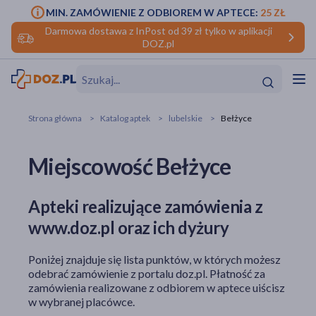
MIN. ZAMÓWIENIE Z ODBIOREM W APTECE:
25 ZŁ
Darmowa dostawa z InPost od 39 zł tylko w aplikacji
DOZ.pl
w
Hit
Hit
Strona główna
Katalog aptek
lubelskie
Bełżyce
ofory
Miejscowość Bełżyce
do makijażu
dzieci
ść
Hit
Hit
Apteki realizujące zamówienia z
ące
rmową
kijażu
www.doz.pl oraz ich dyżury
ść
Hit
Poniżej znajduje się lista punktów, w których możesz
w
odebrać zamówienie z portalu doz.pl. Płatność za
Hit
Hit
zamówienia realizowane z odbiorem w aptece uiścisz
w wybranej placówce.
ść
Hit