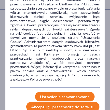
przechowywane na Urządzeniu Użytkownika. Pliki cookies
są powszechnie stosowane w celu usprawnienia działania
witryn internetowych, umożliwiają nam zapewnienie
kluczowych funkcji serwisu, zwiększenie jego
bezpieczeństwa, ciągłe doskonalenie, personalizację
zgodnie z Twoimi preferencjami oraz wyświetlanie treści i
Dlaczego DOZ.pl
reklam dopasowanych do Twoich zainteresowań. Zgoda
na pliki cookies jest dobrowolna i można ją wycofać w
dowolnym momencie z poziomu strony "Ustawienia
Cookie". Administratorem danych osobowych Klientów,
gromadzonych za pośrednictwem strony www.doz.pl, jest
Niższe koszta leczenia
DOZ.pl Sp. z o. o. z siedzibą w Łodzi, a w niektórych
przypadkach nasi Partnerzy. Informacja o celach
Darmowa dostawa do Apteki
przetwarzania danych osobowych przez naszych
Bezpłatna Infolinia dla
partnerów znajduje się w ich politykach ochrony
Pacjentów.
prywatności. Więcej informacji o korzystaniu przez nas z
plików cookies oraz o przetwarzaniu Twoich danych
osobowych, w tym o przysługujących Ci uprawnieniach,
znajdziesz w Polityce prywatności.
Bezpieczeństwo
Weryfikacja interakcji leków.
Ustawienia zaawansowane
Encyklopedia leków i ziół
Akceptuję i przechodzę do serwisu