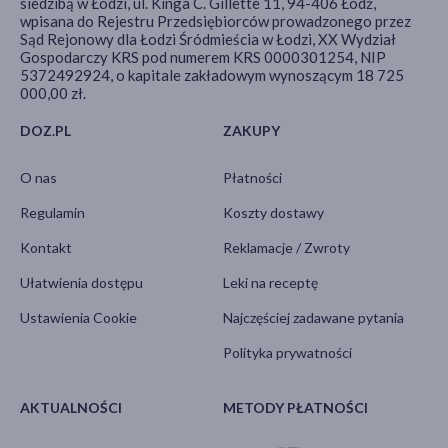
siedzibą w Łodzi, ul. Kinga C. Gillette 11, 94-406 Łódź,
wpisana do Rejestru Przedsiębiorców prowadzonego przez
Sąd Rejonowy dla Łodzi Śródmieścia w Łodzi, XX Wydział
Gospodarczy KRS pod numerem KRS 0000301254, NIP
5372492924, o kapitale zakładowym wynoszącym 18 725
000,00 zł.
DOZ.PL
ZAKUPY
O nas
Płatności
Regulamin
Koszty dostawy
Kontakt
Reklamacje / Zwroty
Ułatwienia dostępu
Leki na receptę
Ustawienia Cookie
Najczęściej zadawane pytania
Polityka prywatności
AKTUALNOŚCI
METODY PŁATNOŚCI