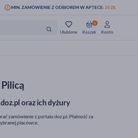
MIN. ZAMÓWIENIE Z ODBIOREM W APTECE:
25 ZŁ
0
Ulubione
Koszyk
Konto
Pilicą
doz.pl oraz ich dyżury
rać zamówienie z portalu doz.pl. Płatność za
ybranej placówce.