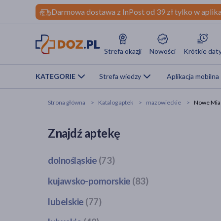
Darmowa dostawa z InPost od 39 zł tylko w aplika
Strefa okazji
Nowości
Krótkie dat
KATEGORIE
Strefa wiedzy
Aplikacja mobilna
Strona główna
Katalog aptek
mazowieckie
Nowe Miast
Znajdź aptekę
dolnośląskie
(73)
Bogatynia
(1)
kujawsko-pomorskie
(83)
Dzierżoniów
(1)
Bobrowo
(1)
lubelskie
(77)
Głogów
(3)
Brodnica
(4)
Jawor
(1)
Bełżyce
(2)