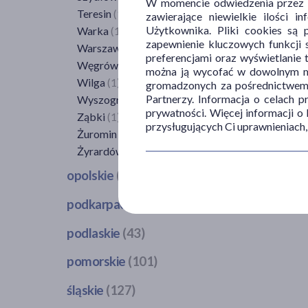
W momencie odwiedzenia przez Uż
Teresin
(1)
zawierające niewielkie ilości 
Użytkownika. Pliki cookies są 
Warka
(1)
zapewnienie kluczowych funkcji s
Warszawa
(59)
preferencjami oraz wyświetlanie 
Węgrów
(1)
można ją wycofać w dowolnym mo
Wilga
(1)
gromadzonych za pośrednictwem s
Partnerzy. Informacja o celach 
Wyszogród
(1)
prywatności. Więcej informacji o
Ząbki
(1)
przysługujących Ci uprawnieniach,
Żuromin
(2)
Żyrardów
(1)
opolskie
(24)
Brzeg
(1)
podkarpackie
(59)
Głubczyce
(1)
Błażowa
(1)
podlaskie
(43)
Gorzów Śląski
(1)
Borek Wielki (Czarna)
(1)
Kędzierzyn-Koźle
(2)
Bargłów Kościelny
(1)
pomorskie
(101)
Brzozów
(2)
Kluczbork
(2)
Białystok
(15)
Dębica
(2)
Krapkowice
(2)
Bolszewo
(2)
śląskie
(127)
Bielsk Podlaski
(3)
Dubiecko
(1)
Łosiów
(1)
Bytów
(1)