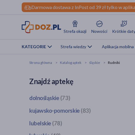
Darmowa dostawa z InPost od 39 zł tylko w aplika
Strefa okazji
Nowości
Krótkie dat
KATEGORIE
Strefa wiedzy
Aplikacja mobilna
Strona główna
Katalog aptek
śląskie
Rudniki
Znajdź aptekę
dolnośląskie
(73)
Bogatynia
(1)
kujawsko-pomorskie
(83)
Dzierżoniów
(1)
Bobrowo
(1)
lubelskie
(78)
Głogów
(3)
Brodnica
(4)
Jawor
(1)
Bełżyce
(2)