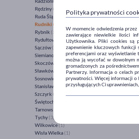
Radzionków
(1)
Teresin
(1)
Rędziny
(1)
Polityka prywatności coo
Warka
(1)
Ruda Śląska
(3)
Warszawa
(59)
Rudniki
(1)
W momencie odwiedzenia przez Uż
Węgrów
(1)
Rybnik
(3)
zawierające niewielkie ilości 
Wilga
(1)
Rydułtowy
(1)
Użytkownika. Pliki cookies są 
Wyszogród
(1)
zapewnienie kluczowych funkcji s
Sączów
(1)
Ząbki
(1)
preferencjami oraz wyświetlanie 
Siemianowice Śląskie
(2)
można ją wycofać w dowolnym mo
Żuromin
(2)
Skoczów
(1)
gromadzonych za pośrednictwem s
Żyrardów
(1)
Sławków
(1)
Partnerzy. Informacja o celach 
prywatności. Więcej informacji o
Sosnowiec
(2)
przysługujących Ci uprawnieniach,
Stanisławów
(1)
Szczyrk
(1)
Świętochłowice
(1)
Tarnowskie Góry
(2)
Tychy
(3)
Wilkowice
(1)
Wisła Wielka
(1)