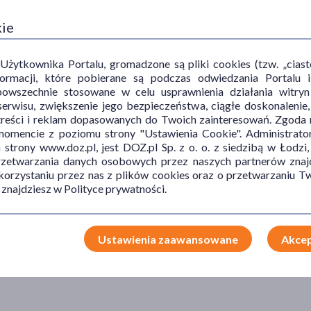
kie
ytkownika Portalu, gromadzone są pliki cookies (tzw. „ciastec
informacji, które pobierane są podczas odwiedzania Portal
powszechnie stosowane w celu usprawnienia działania witryn
erwisu, zwiększenie jego bezpieczeństwa, ciągłe doskonalenie
treści i reklam dopasowanych do Twoich zainteresowań. Zgoda n
mencie z poziomu strony "Ustawienia Cookie". Administrat
trony www.doz.pl, jest DOZ.pl Sp. z o. o. z siedzibą w Łodzi,
przetwarzania danych osobowych przez naszych partnerów znajd
 korzystaniu przez nas z plików cookies oraz o przetwarzaniu
 znajdziesz w Polityce prywatności.
Ustawienia zaawansowane
Akcep