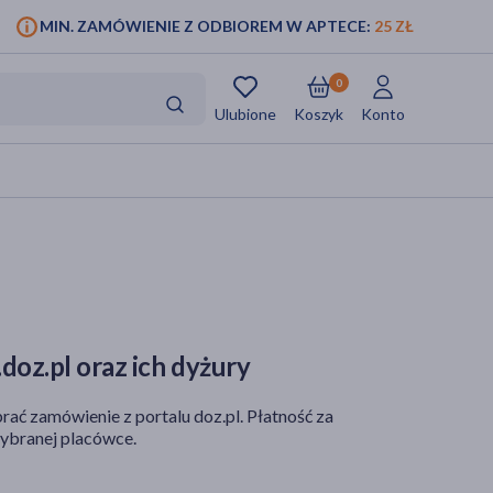
MIN. ZAMÓWIENIE Z ODBIOREM W APTECE:
25 ZŁ
0
Ulubione
Koszyk
Konto
doz.pl oraz ich dyżury
rać zamówienie z portalu doz.pl. Płatność za
ybranej placówce.