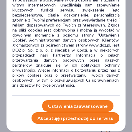
witryn internetowych, umożliwiają nam zapewnienie
kluczowych funkcji serwisu, zwiększenie jego
Dlaczego DOZ.pl
bezpieczeństwa, ciągłe doskonalenie, personalizację
zgodnie z Twoimi preferencjami oraz wyświetlanie treści i
reklam dopasowanych do Twoich zainteresowań. Zgoda
na pliki cookies jest dobrowolna i można ją wycofać w
dowolnym momencie z poziomu strony "Ustawienia
Niższe koszta leczenia
Cookie". Administratorem danych osobowych Klientów,
gromadzonych za pośrednictwem strony www.doz.pl, jest
Darmowa dostawa do Apteki
DOZ.pl Sp. z o. o. z siedzibą w Łodzi, a w niektórych
Bezpłatna Infolinia dla
przypadkach nasi Partnerzy. Informacja o celach
Pacjentów.
przetwarzania danych osobowych przez naszych
partnerów znajduje się w ich politykach ochrony
prywatności. Więcej informacji o korzystaniu przez nas z
plików cookies oraz o przetwarzaniu Twoich danych
Bezpieczeństwo
osobowych, w tym o przysługujących Ci uprawnieniach,
znajdziesz w Polityce prywatności.
Weryfikacja interakcji leków.
Encyklopedia leków i ziół
Ustawienia zaawansowane
Wsparcie w leczeniu
Akceptuję i przechodzę do serwisu
Porady na czacie z