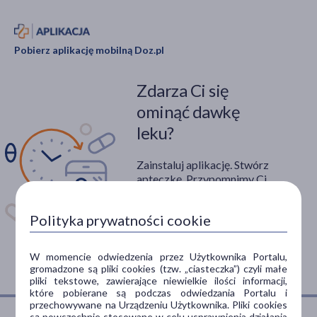
Pobierz aplikację mobilną Doz.pl
Zdarza Ci się
ominąć dawkę
leku?
Zainstaluj aplikację. Stwórz
apteczkę. Przypomnimy Ci
kiedy wziąć lek.
Polityka prywatności cookie
Dostępna w
W momencie odwiedzenia przez Użytkownika Portalu,
gromadzone są pliki cookies (tzw. „ciasteczka”) czyli małe
pliki tekstowe, zawierające niewielkie ilości informacji,
które pobierane są podczas odwiedzania Portalu i
przechowywane na Urządzeniu Użytkownika. Pliki cookies
są powszechnie stosowane w celu usprawnienia działania