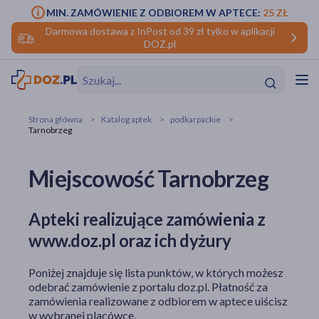
MIN. ZAMÓWIENIE Z ODBIOREM W APTECE:
25 ZŁ
Darmowa dostawa z InPost od 39 zł tylko w aplikacji
DOZ.pl
w
Hit
Hit
Strona główna
Katalog aptek
podkarpackie
Tarnobrzeg
ofory
Miejscowość Tarnobrzeg
do makijażu
dzieci
ść
Hit
Hit
ące
rmową
kijażu
Apteki realizujące zamówienia z
www.doz.pl oraz ich dyżury
ść
Hit
Poniżej znajduje się lista punktów, w których możesz
w
Hit
Hit
odebrać zamówienie z portalu doz.pl. Płatność za
zamówienia realizowane z odbiorem w aptece uiścisz
ść
Hit
w wybranej placówce.