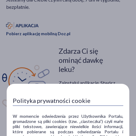
bezpłatnie.
Pobierz aplikację mobilną Doz.pl
Zdarza Ci się
ominąć dawkę
leku?
Zainstaluj aplikację. Stwórz
apteczkę. Przypomnimy Ci
kiedy wziąć lek.
Polityka prywatności cookie
Dostępna w
W momencie odwiedzenia przez Użytkownika Portalu,
gromadzone są pliki cookies (tzw. „ciasteczka”) czyli małe
pliki tekstowe, zawierające niewielkie ilości informacji,
które pobierane są podczas odwiedzania Portalu i