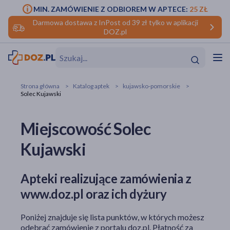
MIN. ZAMÓWIENIE Z ODBIOREM W APTECE:
25 ZŁ
Darmowa dostawa z InPost od 39 zł tylko w aplikacji
DOZ.pl
w
Hit
Hit
Strona główna
Katalog aptek
kujawsko-pomorskie
Solec Kujawski
ofory
Miejscowość Solec
do makijażu
dzieci
ść
Hit
Hit
Kujawski
ące
rmową
kijażu
ść
Hit
Apteki realizujące zamówienia z
www.doz.pl oraz ich dyżury
w
Hit
Hit
Poniżej znajduje się lista punktów, w których możesz
ść
Hit
odebrać zamówienie z portalu doz.pl. Płatność za