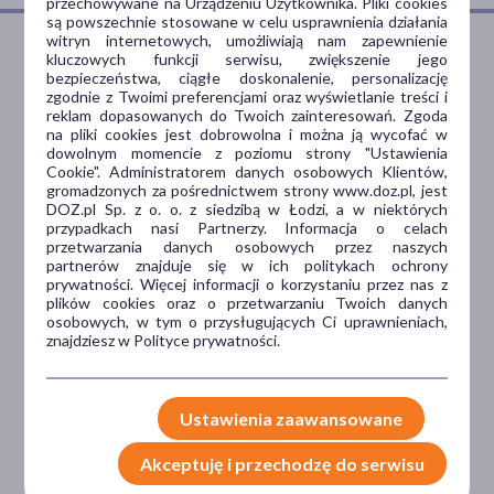
przechowywane na Urządzeniu Użytkownika. Pliki cookies
są powszechnie stosowane w celu usprawnienia działania
witryn internetowych, umożliwiają nam zapewnienie
kluczowych funkcji serwisu, zwiększenie jego
bezpieczeństwa, ciągłe doskonalenie, personalizację
Dlaczego DOZ.pl
zgodnie z Twoimi preferencjami oraz wyświetlanie treści i
reklam dopasowanych do Twoich zainteresowań. Zgoda
na pliki cookies jest dobrowolna i można ją wycofać w
dowolnym momencie z poziomu strony "Ustawienia
Cookie". Administratorem danych osobowych Klientów,
Niższe koszta leczenia
gromadzonych za pośrednictwem strony www.doz.pl, jest
DOZ.pl Sp. z o. o. z siedzibą w Łodzi, a w niektórych
Darmowa dostawa do Apteki
przypadkach nasi Partnerzy. Informacja o celach
Bezpłatna Infolinia dla
przetwarzania danych osobowych przez naszych
Pacjentów.
partnerów znajduje się w ich politykach ochrony
prywatności. Więcej informacji o korzystaniu przez nas z
plików cookies oraz o przetwarzaniu Twoich danych
osobowych, w tym o przysługujących Ci uprawnieniach,
znajdziesz w Polityce prywatności.
Bezpieczeństwo
Weryfikacja interakcji leków.
Encyklopedia leków i ziół
Ustawienia zaawansowane
Akceptuję i przechodzę do serwisu
Wsparcie w leczeniu