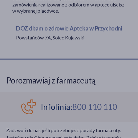
zamówienia realizowane z odbiorem w aptece uiścisz
w wybranej placówce.
akijażu
DOZ dbam o zdrowie Apteka w Przychodni
Powstańców 7A, Solec Kujawski
Hit
Porozmawiaj z farmaceutą
Infolinia:
800 110 110
Zadzwoń do nas jeśli potrzebujesz porady farmaceuty.
Jesteśmy dla Ciebie czynni całą dobę, 7 dni w tygodniu,