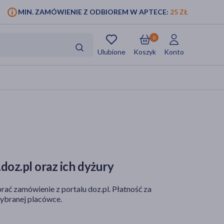
MIN. ZAMÓWIENIE Z ODBIOREM W APTECE:
25 ZŁ
0
Ulubione
Koszyk
Konto
doz.pl oraz ich dyżury
rać zamówienie z portalu doz.pl. Płatność za
ybranej placówce.