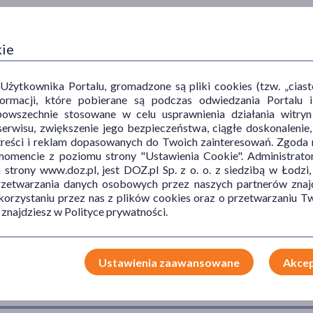
kie
ytkownika Portalu, gromadzone są pliki cookies (tzw. „ciastec
informacji, które pobierane są podczas odwiedzania Portal
powszechnie stosowane w celu usprawnienia działania witryn
erwisu, zwiększenie jego bezpieczeństwa, ciągłe doskonalenie
treści i reklam dopasowanych do Twoich zainteresowań. Zgoda n
mencie z poziomu strony "Ustawienia Cookie". Administrat
trony www.doz.pl, jest DOZ.pl Sp. z o. o. z siedzibą w Łodzi,
przetwarzania danych osobowych przez naszych partnerów znajd
 korzystaniu przez nas z plików cookies oraz o przetwarzaniu
 znajdziesz w Polityce prywatności.
Ustawienia zaawansowane
Akcep