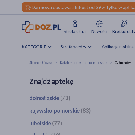
Darmowa dostawa z InPost od 39 zł tylko w aplika
Strefa okazji
Nowości
Krótkie dat
KATEGORIE
Strefa wiedzy
Aplikacja mobilna
Strona główna
Katalog aptek
pomorskie
Człuchów
Znajdź aptekę
dolnośląskie
(73)
Bogatynia
(1)
kujawsko-pomorskie
(83)
Dzierżoniów
(1)
Bobrowo
(1)
lubelskie
(77)
Głogów
(3)
Brodnica
(4)
Jawor
(1)
Bełżyce
(2)