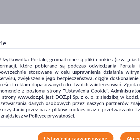
kie
ytkownika Portalu, gromadzone są pliki cookies (tzw. „ciastec
informacji, które pobierane są podczas odwiedzania Portal
powszechnie stosowane w celu usprawnienia działania witryn
erwisu, zwiększenie jego bezpieczeństwa, ciągłe doskonalenie
treści i reklam dopasowanych do Twoich zainteresowań. Zgoda n
mencie z poziomu strony "Ustawienia Cookie". Administrat
trony www.doz.pl, jest DOZ.pl Sp. z o. o. z siedzibą w Łodzi,
przetwarzania danych osobowych przez naszych partnerów znajd
 korzystaniu przez nas z plików cookies oraz o przetwarzaniu
 znajdziesz w Polityce prywatności.
Ustawienia zaawansowane
Akcep