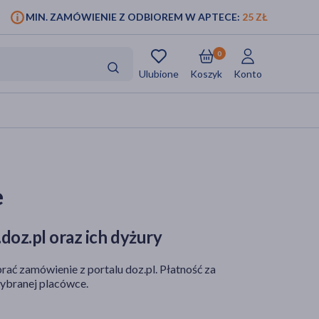
MIN. ZAMÓWIENIE Z ODBIOREM W APTECE:
25 ZŁ
0
Ulubione
Koszyk
Konto
e
doz.pl oraz ich dyżury
rać zamówienie z portalu doz.pl. Płatność za
ybranej placówce.