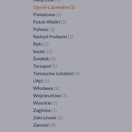
Lubanie
(1)
Wrocław
(26)
Opole Lubelskie
(1)
Łabiszyn
(1)
Zagrodno
(1)
Poniatowa
(1)
Mogilno
(1)
Zgorzelec
(1)
Potok Wielki
(2)
Nowa Wieś Wielka
(1)
Złotoryja
(1)
Puławy
(3)
Osiek
(1)
Żórawina
(1)
Radzyń Podlaski
(1)
Piechcin
(1)
Ryki
(2)
Piotrków Kujawski
(1)
Susiec
(1)
Radomin
(1)
Świdnik
(2)
Radziejów
(2)
Terespol
(1)
Rypin
(2)
Tomaszów Lubelski
(3)
Sępólno Krajeńskie
(1)
Ułęż
(1)
Solec Kujawski
(1)
Włodawa
(2)
Szubin
(1)
Wojcieszków
(1)
Topólka
(1)
Wysokie
(1)
Toruń
(9)
Zagłoba
(1)
Tuchola
(2)
Zakrzówek
(1)
Wąbrzeźno
(1)
Zamość
(4)
Włocławek
(4)