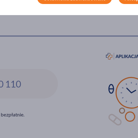
0 110
 bezpłatnie.