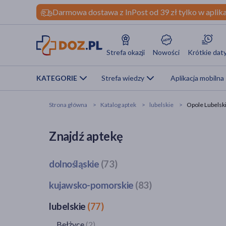
Darmowa dostawa z InPost od 39 zł tylko w aplika
Strefa okazji
Nowości
Krótkie dat
KATEGORIE
Strefa wiedzy
Aplikacja mobilna
Strona główna
Katalog aptek
lubelskie
Opole Lubelsk
Znajdź aptekę
dolnośląskie
(73)
Bogatynia
(1)
kujawsko-pomorskie
(83)
Dzierżoniów
(1)
Bobrowo
(1)
lubelskie
(77)
Głogów
(3)
Brodnica
(4)
Jawor
(1)
Bełżyce
(2)