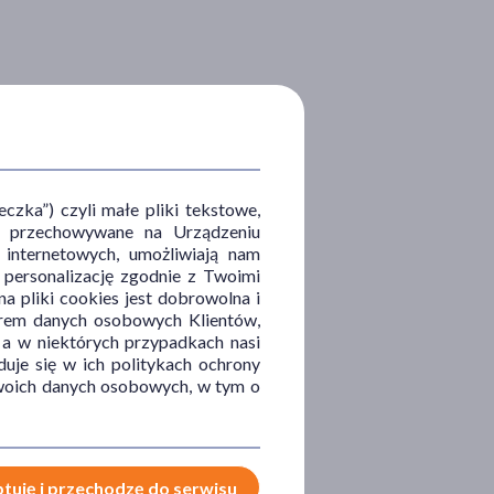
zka”) czyli małe pliki tekstowe,
u i przechowywane na Urządzeniu
 internetowych, umożliwiają nam
, personalizację zgodnie z Twoimi
a pliki cookies jest dobrowolna i
orem danych osobowych Klientów,
 a w niektórych przypadkach nasi
uje się w ich politykach ochrony
 Twoich danych osobowych, w tym o
tuję i przechodzę do serwisu