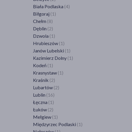
Brześć Kujawski
(1)
Jelenia Góra
(1)
Biała Podlaska
(4)
Brzoza
(1)
Kiełczów
(1)
Biłgoraj
(1)
Brzozie
(1)
Kłodzko
(1)
Chełm
(8)
Bukowiec
(1)
Legnica
(5)
Dęblin
(2)
Bydgoszcz
(20)
Lubań
(2)
Dzwola
(1)
Cekcyn
(1)
Lubin
(4)
Hrubieszów
(1)
Chełmno
(1)
Milicz
(2)
Janów Lubelski
(1)
Chełmża
(1)
Mirków
(2)
Kazimierz Dolny
(1)
Ciechocinek
(2)
Nowa Ruda
(1)
Kodeń
(1)
Dąbrowa Chełmińska
(1)
Oleśnica
(2)
Krasnystaw
(1)
Górzno
(1)
Polkowice
(2)
Kraśnik
(2)
Grudziądz
(2)
Szczawno-Zdrój
(1)
Lubartów
(2)
Inowrocław
(5)
Środa Śląska
(1)
Lublin
(16)
Janikowo
(2)
Świdnica
(2)
Łęczna
(1)
Jastrzębie k. Brodnic
(1)
Świętoszów
(1)
Łuków
(2)
Laskowice k. Świecia
(1)
Trzebnica
(1)
Mełgiew
(1)
Lipno
(2)
Wałbrzych
(7)
Międzyrzec Podlaski
(1)
Lisewo
(1)
Wołów
(1)
Nałęczów
(1)