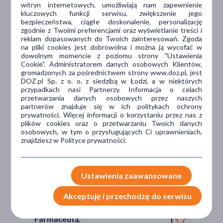
witryn internetowych, umożliwiają nam zapewnienie
Dlaczego DOZ.pl
kluczowych funkcji serwisu, zwiększenie jego
bezpieczeństwa, ciągłe doskonalenie, personalizację
zgodnie z Twoimi preferencjami oraz wyświetlanie treści i
reklam dopasowanych do Twoich zainteresowań. Zgoda
na pliki cookies jest dobrowolna i można ją wycofać w
Niższe koszta leczenia
dowolnym momencie z poziomu strony "Ustawienia
Cookie". Administratorem danych osobowych Klientów,
Darmowa dostawa do Apteki
gromadzonych za pośrednictwem strony www.doz.pl, jest
DOZ.pl Sp. z o. o. z siedzibą w Łodzi, a w niektórych
Bezpłatna Infolinia dla
przypadkach nasi Partnerzy. Informacja o celach
Pacjentów.
przetwarzania danych osobowych przez naszych
partnerów znajduje się w ich politykach ochrony
prywatności. Więcej informacji o korzystaniu przez nas z
plików cookies oraz o przetwarzaniu Twoich danych
Bezpieczeństwo
osobowych, w tym o przysługujących Ci uprawnieniach,
znajdziesz w Polityce prywatności.
Weryfikacja interakcji leków.
Encyklopedia leków i ziół
Ustawienia zaawansowane
Wsparcie w leczeniu
Akceptuję i przechodzę do serwisu
Porady na czacie z
Farmaceutą.