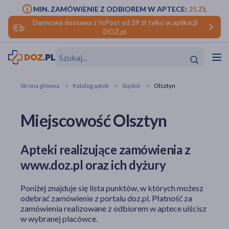
MIN. ZAMÓWIENIE Z ODBIOREM W APTECE:
25 ZŁ
Darmowa dostawa z InPost od 39 zł tylko w aplikacji
DOZ.pl
w
Hit
Hit
Strona główna
Katalog aptek
śląskie
Olsztyn
ofory
Miejscowość Olsztyn
do makijażu
dzieci
ść
Hit
Hit
Apteki realizujące zamówienia z
ące
rmową
kijażu
www.doz.pl oraz ich dyżury
ść
Hit
Poniżej znajduje się lista punktów, w których możesz
w
odebrać zamówienie z portalu doz.pl. Płatność za
Hit
Hit
zamówienia realizowane z odbiorem w aptece uiścisz
w wybranej placówce.
ść
Hit