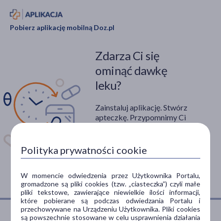
Pobierz aplikację mobilną Doz.pl
Zdarza Ci się
ominąć dawkę
leku?
Zainstaluj aplikację. Stwórz
apteczkę. Przypomnimy Ci
kiedy wziąć lek.
Dostępna w
Polityka prywatności cookie
W momencie odwiedzenia przez Użytkownika Portalu,
gromadzone są pliki cookies (tzw. „ciasteczka”) czyli małe
pliki tekstowe, zawierające niewielkie ilości informacji,
które pobierane są podczas odwiedzania Portalu i
przechowywane na Urządzeniu Użytkownika. Pliki cookies
są powszechnie stosowane w celu usprawnienia działania