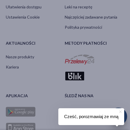
Ułatwienia dostępu
Leki na receptę
Ustawienia Cookie
Najczęściej zadawane pytania
Polityka prywatności
AKTUALNOŚCI
METODY PŁATNOŚCI
Nasze produkty
Kariera
APLIKACJA
ŚLEDŹ NAS NA
Cześć, porozmawiaj ze mną