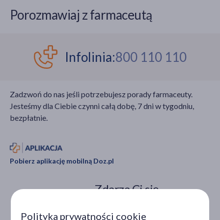
Porozmawiaj z farmaceutą
Infolinia:
800 110 110
Zadzwoń do nas jeśli potrzebujesz porady farmaceuty.
Jesteśmy dla Ciebie czynni całą dobę, 7 dni w tygodniu,
bezpłatnie.
Pobierz aplikację mobilną Doz.pl
Zdarza Ci się
ominąć dawkę
Polityka prywatności cookie
leku?