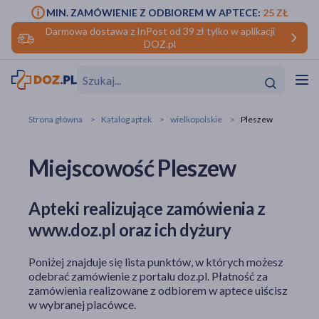
MIN. ZAMÓWIENIE Z ODBIOREM W APTECE:
25 ZŁ
Darmowa dostawa z InPost od 39 zł tylko w aplikacji
DOZ.pl
w
Hit
Hit
Strona główna
Katalog aptek
wielkopolskie
Pleszew
ofory
Miejscowość Pleszew
do makijażu
dzieci
ść
Hit
Hit
Apteki realizujące zamówienia z
ące
rmową
kijażu
www.doz.pl oraz ich dyżury
ść
Hit
Poniżej znajduje się lista punktów, w których możesz
w
odebrać zamówienie z portalu doz.pl. Płatność za
Hit
Hit
zamówienia realizowane z odbiorem w aptece uiścisz
w wybranej placówce.
ść
Hit