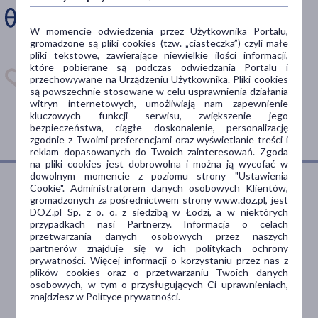
Zainstaluj aplikację. Stwórz
W momencie odwiedzenia przez Użytkownika Portalu,
gromadzone są pliki cookies (tzw. „ciasteczka”) czyli małe
apteczkę. Przypomnimy Ci
pliki tekstowe, zawierające niewielkie ilości informacji,
kiedy wziąć lek.
które pobierane są podczas odwiedzania Portalu i
przechowywane na Urządzeniu Użytkownika. Pliki cookies
Dostępna w
są powszechnie stosowane w celu usprawnienia działania
witryn internetowych, umożliwiają nam zapewnienie
kluczowych funkcji serwisu, zwiększenie jego
bezpieczeństwa, ciągłe doskonalenie, personalizację
zgodnie z Twoimi preferencjami oraz wyświetlanie treści i
reklam dopasowanych do Twoich zainteresowań. Zgoda
na pliki cookies jest dobrowolna i można ją wycofać w
dowolnym momencie z poziomu strony "Ustawienia
Cookie". Administratorem danych osobowych Klientów,
gromadzonych za pośrednictwem strony www.doz.pl, jest
Dlaczego DOZ.pl
DOZ.pl Sp. z o. o. z siedzibą w Łodzi, a w niektórych
przypadkach nasi Partnerzy. Informacja o celach
przetwarzania danych osobowych przez naszych
partnerów znajduje się w ich politykach ochrony
prywatności. Więcej informacji o korzystaniu przez nas z
Niższe koszta leczenia
plików cookies oraz o przetwarzaniu Twoich danych
osobowych, w tym o przysługujących Ci uprawnieniach,
Darmowa dostawa do Apteki
znajdziesz w Polityce prywatności.
Bezpłatna Infolinia dla