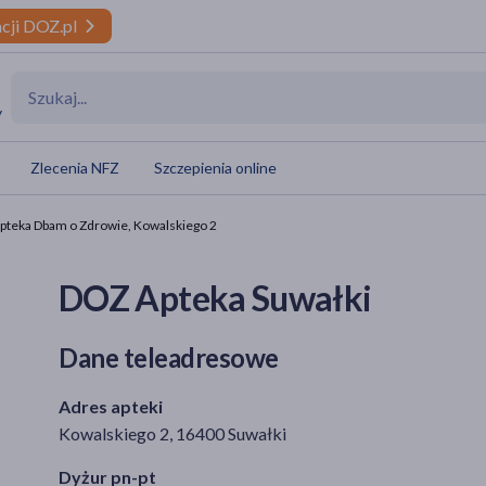
cji DOZ.pl
y
Zlecenia NFZ
Szczepienia online
pteka Dbam o Zdrowie, Kowalskiego 2
DOZ Apteka Suwałki
Dane teleadresowe
Adres apteki
Kowalskiego 2, 16400 Suwałki
Dyżur pn-pt