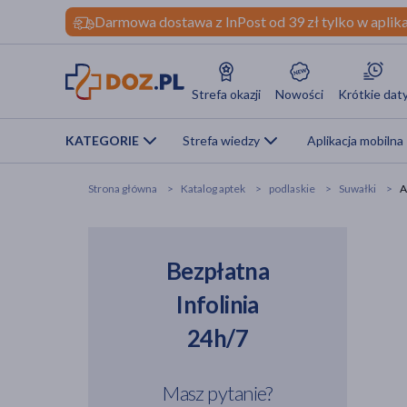
Darmowa dostawa z InPost od 39 zł tylko w aplika
Strefa okazji
Nowości
Krótkie dat
KATEGORIE
Strefa wiedzy
Aplikacja mobilna
Strona główna
Katalog aptek
podlaskie
Suwałki
A
Bezpłatna
Infolinia
24h/7
Masz pytanie?