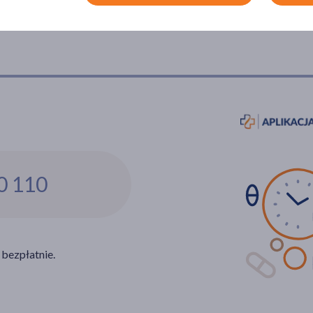
0 110
 bezpłatnie.