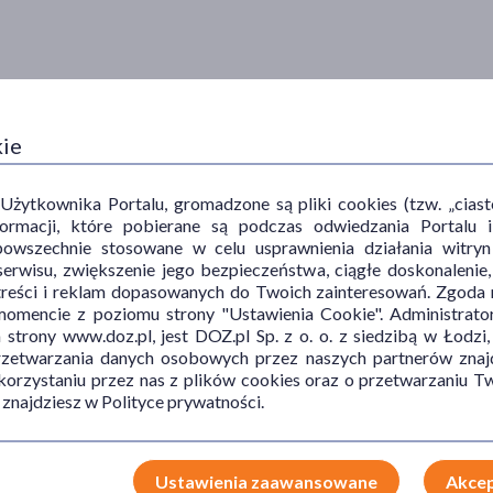
kie
ytkownika Portalu, gromadzone są pliki cookies (tzw. „ciastec
informacji, które pobierane są podczas odwiedzania Portal
powszechnie stosowane w celu usprawnienia działania witryn
erwisu, zwiększenie jego bezpieczeństwa, ciągłe doskonalenie
treści i reklam dopasowanych do Twoich zainteresowań. Zgoda n
mencie z poziomu strony "Ustawienia Cookie". Administrat
trony www.doz.pl, jest DOZ.pl Sp. z o. o. z siedzibą w Łodzi,
przetwarzania danych osobowych przez naszych partnerów znajd
 korzystaniu przez nas z plików cookies oraz o przetwarzaniu
 znajdziesz w Polityce prywatności.
Ustawienia zaawansowane
Akcep