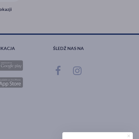
okazji
IKACJA
ŚLEDŹ NAS NA