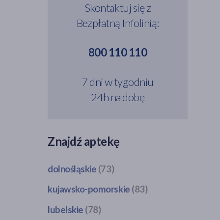
Skontaktuj się z
Bezpłatną Infolinią:
800 110 110
7 dni w tygodniu
24h na dobę
Znajdź aptekę
dolnośląskie
(73)
Bogatynia
(1)
kujawsko-pomorskie
(83)
Dzierżoniów
(1)
Bobrowo
(1)
lubelskie
(78)
Głogów
(3)
Brodnica
(4)