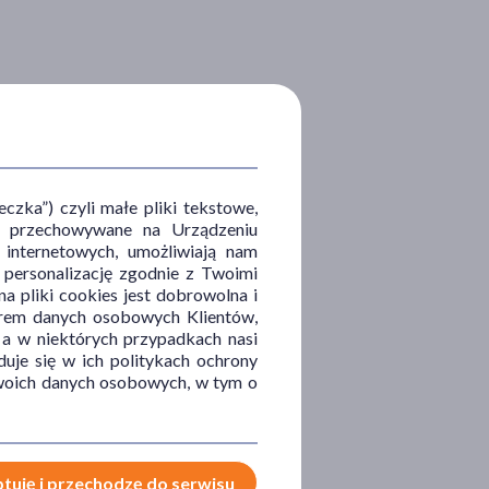
zka”) czyli małe pliki tekstowe,
u i przechowywane na Urządzeniu
 internetowych, umożliwiają nam
, personalizację zgodnie z Twoimi
a pliki cookies jest dobrowolna i
orem danych osobowych Klientów,
 a w niektórych przypadkach nasi
uje się w ich politykach ochrony
 Twoich danych osobowych, w tym o
tuję i przechodzę do serwisu