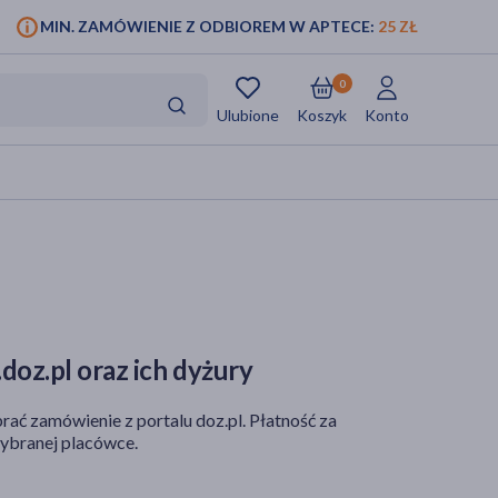
MIN. ZAMÓWIENIE Z ODBIOREM W APTECE:
25 ZŁ
0
Ulubione
Koszyk
Konto
doz.pl oraz ich dyżury
rać zamówienie z portalu doz.pl. Płatność za
ybranej placówce.