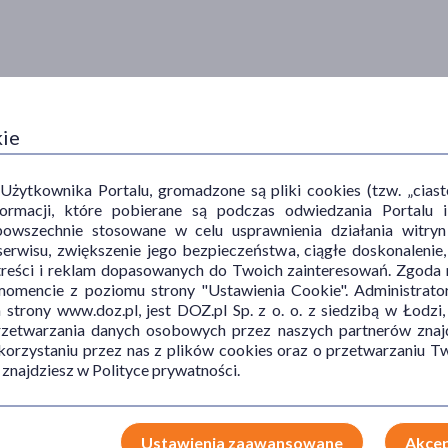
kie
ytkownika Portalu, gromadzone są pliki cookies (tzw. „ciastec
informacji, które pobierane są podczas odwiedzania Portal
powszechnie stosowane w celu usprawnienia działania witryn
erwisu, zwiększenie jego bezpieczeństwa, ciągłe doskonalenie
treści i reklam dopasowanych do Twoich zainteresowań. Zgoda n
mencie z poziomu strony "Ustawienia Cookie". Administrat
trony www.doz.pl, jest DOZ.pl Sp. z o. o. z siedzibą w Łodzi,
przetwarzania danych osobowych przez naszych partnerów znajd
 korzystaniu przez nas z plików cookies oraz o przetwarzaniu
 znajdziesz w Polityce prywatności.
Ustawienia zaawansowane
Akcep