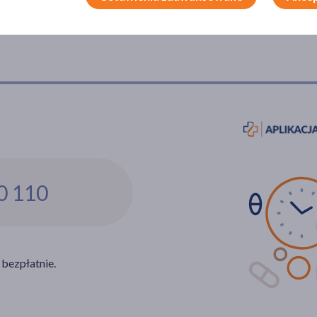
0 110
 bezpłatnie.