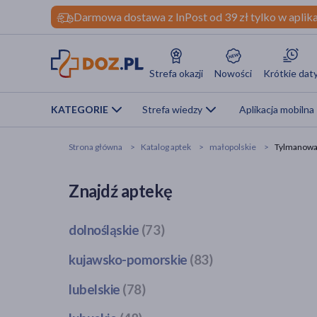
Darmowa dostawa z InPost od 39 zł tylko w aplika
Strefa okazji
Nowości
Krótkie dat
KATEGORIE
Strefa wiedzy
Aplikacja mobilna
Strona główna
Katalog aptek
małopolskie
Tylmanow
Znajdź aptekę
dolnośląskie
(73)
Bogatynia
(1)
kujawsko-pomorskie
(83)
Dzierżoniów
(1)
Bobrowo
(1)
lubelskie
(78)
Głogów
(3)
Brodnica
(4)
Jawor
(1)
Bełżyce
(2)