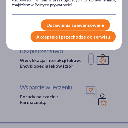
znajdziesz w Polityce prywatności.
Niższe koszta leczenia
Darmowa dostawa do Apteki
Bezpłatna Infolinia dla
Ustawienia zaawansowane
Pacjentów.
Akceptuję i przechodzę do serwisu
Bezpieczeństwo
Weryfikacja interakcji leków.
Encyklopedia leków i ziół
Wsparcie w leczeniu
Porady na czacie z
Farmaceutą.