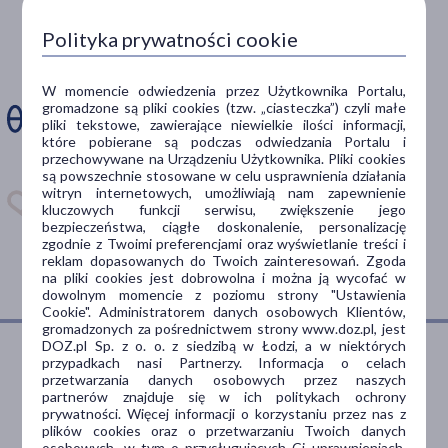
Zdarza Ci się
Polityka prywatności cookie
ominąć dawkę
leku?
W momencie odwiedzenia przez Użytkownika Portalu,
gromadzone są pliki cookies (tzw. „ciasteczka”) czyli małe
pliki tekstowe, zawierające niewielkie ilości informacji,
Zainstaluj aplikację. Stwórz
które pobierane są podczas odwiedzania Portalu i
apteczkę. Przypomnimy Ci
przechowywane na Urządzeniu Użytkownika. Pliki cookies
kiedy wziąć lek.
są powszechnie stosowane w celu usprawnienia działania
witryn internetowych, umożliwiają nam zapewnienie
kluczowych funkcji serwisu, zwiększenie jego
Dostępna w
bezpieczeństwa, ciągłe doskonalenie, personalizację
zgodnie z Twoimi preferencjami oraz wyświetlanie treści i
reklam dopasowanych do Twoich zainteresowań. Zgoda
na pliki cookies jest dobrowolna i można ją wycofać w
dowolnym momencie z poziomu strony "Ustawienia
Cookie". Administratorem danych osobowych Klientów,
gromadzonych za pośrednictwem strony www.doz.pl, jest
DOZ.pl Sp. z o. o. z siedzibą w Łodzi, a w niektórych
przypadkach nasi Partnerzy. Informacja o celach
przetwarzania danych osobowych przez naszych
Dlaczego DOZ.pl
partnerów znajduje się w ich politykach ochrony
prywatności. Więcej informacji o korzystaniu przez nas z
plików cookies oraz o przetwarzaniu Twoich danych
osobowych, w tym o przysługujących Ci uprawnieniach,