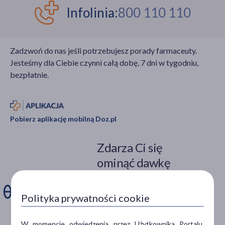
Infolinia:
800 110 110
Zadzwoń do nas jeśli potrzebujesz porady farmaceuty.
Jesteśmy dla Ciebie czynni całą dobę, 7 dni w tygodniu,
bezpłatnie.
Pobierz aplikację mobilną Doz.pl
Zdarza Ci się
ominąć dawkę
leku?
Polityka prywatności cookie
Zainstaluj aplikację. Stwórz
apteczkę. Przypomnimy Ci
kiedy wziąć lek.
W momencie odwiedzenia przez Użytkownika Portalu,