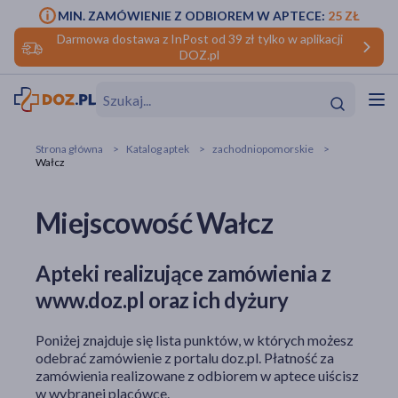
MIN. ZAMÓWIENIE Z ODBIOREM W APTECE:
25 ZŁ
Darmowa dostawa z InPost od 39 zł tylko w aplikacji
DOZ.pl
w
Hit
Hit
Strona główna
Katalog aptek
zachodniopomorskie
Wałcz
ofory
Miejscowość Wałcz
do makijażu
dzieci
ść
Hit
Hit
ące
rmową
kijażu
Apteki realizujące zamówienia z
www.doz.pl oraz ich dyżury
ść
Hit
Poniżej znajduje się lista punktów, w których możesz
w
Hit
Hit
odebrać zamówienie z portalu doz.pl. Płatność za
zamówienia realizowane z odbiorem w aptece uiścisz
ść
Hit
w wybranej placówce.