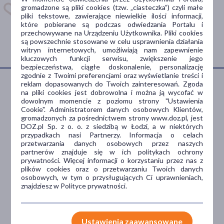
gromadzone są pliki cookies (tzw. „ciasteczka”) czyli małe
Dostępna w
pliki tekstowe, zawierające niewielkie ilości informacji,
które pobierane są podczas odwiedzania Portalu i
przechowywane na Urządzeniu Użytkownika. Pliki cookies
są powszechnie stosowane w celu usprawnienia działania
witryn internetowych, umożliwiają nam zapewnienie
kluczowych funkcji serwisu, zwiększenie jego
bezpieczeństwa, ciągłe doskonalenie, personalizację
zgodnie z Twoimi preferencjami oraz wyświetlanie treści i
reklam dopasowanych do Twoich zainteresowań. Zgoda
na pliki cookies jest dobrowolna i można ją wycofać w
dowolnym momencie z poziomu strony "Ustawienia
Dlaczego DOZ.pl
Cookie". Administratorem danych osobowych Klientów,
gromadzonych za pośrednictwem strony www.doz.pl, jest
DOZ.pl Sp. z o. o. z siedzibą w Łodzi, a w niektórych
przypadkach nasi Partnerzy. Informacja o celach
przetwarzania danych osobowych przez naszych
Niższe koszta leczenia
partnerów znajduje się w ich politykach ochrony
prywatności. Więcej informacji o korzystaniu przez nas z
Darmowa dostawa do Apteki
plików cookies oraz o przetwarzaniu Twoich danych
Bezpłatna Infolinia dla
osobowych, w tym o przysługujących Ci uprawnieniach,
Pacjentów.
znajdziesz w Polityce prywatności.
Bezpieczeństwo
Ustawienia zaawansowane