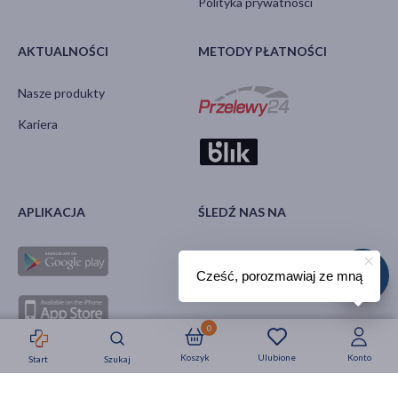
Polityka prywatności
AKTUALNOŚCI
METODY PŁATNOŚCI
Nasze produkty
Kariera
APLIKACJA
ŚLEDŹ NAS NA
Cześć, porozmawiaj ze mną
0
Koszyk
Ulubione
Konto
Start
Szukaj
Strefa okazji
Nowości
Krótkie daty