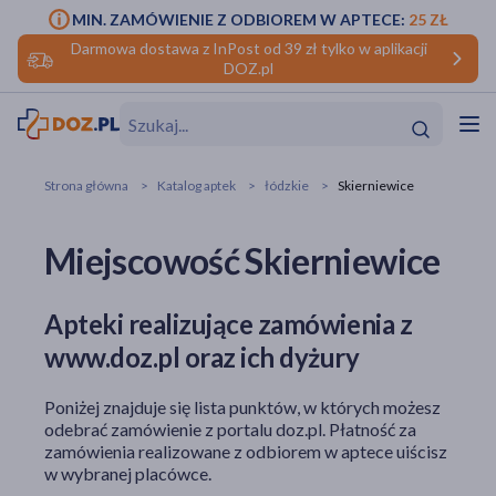
MIN. ZAMÓWIENIE Z ODBIOREM W APTECE:
25 ZŁ
Darmowa dostawa z InPost od 39 zł tylko w aplikacji
DOZ.pl
w
Hit
Hit
Strona główna
Katalog aptek
łódzkie
Skierniewice
ofory
Miejscowość Skierniewice
do makijażu
dzieci
ść
Hit
Hit
Apteki realizujące zamówienia z
ące
rmową
kijażu
www.doz.pl oraz ich dyżury
ść
Hit
Poniżej znajduje się lista punktów, w których możesz
w
odebrać zamówienie z portalu doz.pl. Płatność za
Hit
Hit
zamówienia realizowane z odbiorem w aptece uiścisz
w wybranej placówce.
ść
Hit