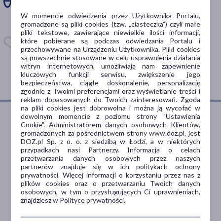
Zainstaluj aplikację. Stwórz
W momencie odwiedzenia przez Użytkownika Portalu,
apteczkę. Przypomnimy Ci
gromadzone są pliki cookies (tzw. „ciasteczka”) czyli małe
kiedy wziąć lek.
pliki tekstowe, zawierające niewielkie ilości informacji,
które pobierane są podczas odwiedzania Portalu i
Dostępna w
przechowywane na Urządzeniu Użytkownika. Pliki cookies
są powszechnie stosowane w celu usprawnienia działania
witryn internetowych, umożliwiają nam zapewnienie
kluczowych funkcji serwisu, zwiększenie jego
bezpieczeństwa, ciągłe doskonalenie, personalizację
zgodnie z Twoimi preferencjami oraz wyświetlanie treści i
reklam dopasowanych do Twoich zainteresowań. Zgoda
na pliki cookies jest dobrowolna i można ją wycofać w
dowolnym momencie z poziomu strony "Ustawienia
Cookie". Administratorem danych osobowych Klientów,
gromadzonych za pośrednictwem strony www.doz.pl, jest
Dlaczego DOZ.pl
DOZ.pl Sp. z o. o. z siedzibą w Łodzi, a w niektórych
przypadkach nasi Partnerzy. Informacja o celach
przetwarzania danych osobowych przez naszych
partnerów znajduje się w ich politykach ochrony
prywatności. Więcej informacji o korzystaniu przez nas z
Niższe koszta leczenia
plików cookies oraz o przetwarzaniu Twoich danych
osobowych, w tym o przysługujących Ci uprawnieniach,
Darmowa dostawa do Apteki
znajdziesz w Polityce prywatności.
Bezpłatna Infolinia dla
Pacjentów.