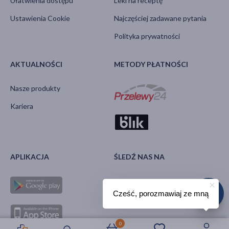
Ułatwienia dostępu
Leki na receptę
Ustawienia Cookie
Najczęściej zadawane pytania
Polityka prywatności
AKTUALNOŚCI
METODY PŁATNOŚCI
Nasze produkty
Kariera
APLIKACJA
ŚLEDŹ NAS NA
Cześć, porozmawiaj ze mną
0