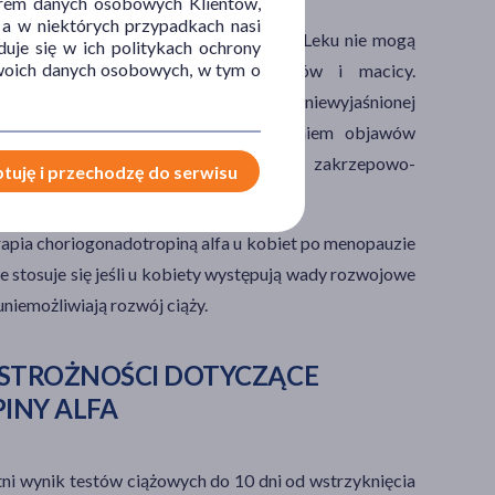
orem danych osobowych Klientów,
 a w niektórych przypadkach nasi
wrażliwych na tę substancję leczniczą. Leku nie mogą
uje się w ich politykach ochrony
 Twoich danych osobowych, w tym o
rzysadki mózgowej, jajników, sutków i macicy.
padku krwotoków z dróg rodnych o niewyjaśnionej
lub torbieli na jajnikach (z wyłączeniem objawów
w razie obecności czynnych zaburzeń zakrzepowo-
tuję i przechodzę do serwisu
rapia choriogonadotropiną alfa u kobiet po menopauzie
 stosuje się jeśli u kobiety występują
w
ady rozwojowe
uniemożliwiają rozwój ciąży.
 OSTROŻNOŚCI DOTYCZĄCE
INY ALFA
ni wynik testów ciążowych do 10 dni od wstrzyknięcia