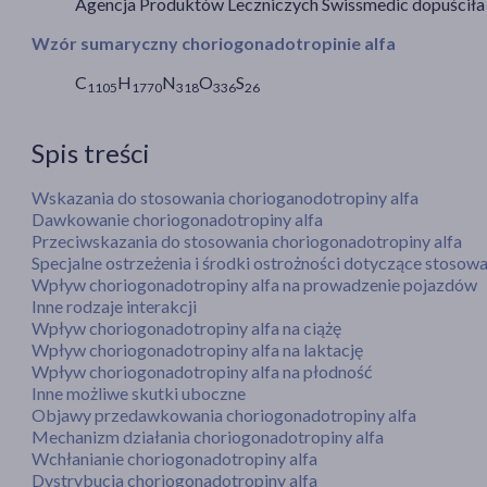
Agencja Produktów Leczniczych Swissmedic dopuściła 
Wzór sumaryczny choriogonadotropinie alfa
C
H
N
O
S
1105
1770
318
336
26
Spis treści
Wskazania do stosowania chorioganodotropiny alfa
Dawkowanie choriogonadotropiny alfa
Przeciwskazania do stosowania choriogonadotropiny alfa
Specjalne ostrzeżenia i środki ostrożności dotyczące stosow
Wpływ choriogonadotropiny alfa na prowadzenie pojazdów
Inne rodzaje interakcji
Wpływ choriogonadotropiny alfa na ciążę
Wpływ choriogonadotropiny alfa na laktację
Wpływ choriogonadotropiny alfa na płodność
Inne możliwe skutki uboczne
Objawy przedawkowania choriogonadotropiny alfa
Mechanizm działania choriogonadotropiny alfa
Wchłanianie choriogonadotropiny alfa
Dystrybucja choriogonadotropiny alfa