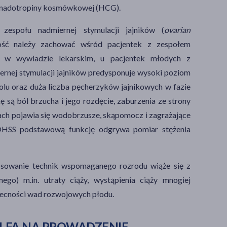
nadotropiny kosmówkowej
(HCG).
a
zespołu nadmiernej stymulacji jajników (
ovarian
ść należy zachować wśród pacjentek z zespołem
i w wywiadzie lekarskim, u pacjentek młodych z
ernej stymulacji jajników predysponuje wysoki poziom
iolu oraz duża liczba pęcherzyków jajnikowych w fazie
 są ból brzucha i jego rozdęcie, zaburzenia ze strony
ch pojawia się wodobrzusze, skąpomocz i zagrażające
OHSS podstawową funkcję odgrywa pomiar stężenia
osowanie technik wspomaganego rozrodu wiąże się z
go) m.in. utraty ciąży, wystąpienia ciąży mnogiej
 obecności wad rozwojowych płodu.
FA NA PROWADZENIE