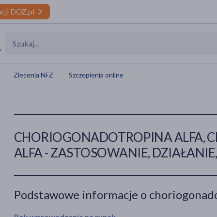
cji DOZ.pl
y
Zlecenia NFZ
Szczepienia online
CHORIOGONADOTROPINA ALFA,
ALFA - ZASTOSOWANIE, DZIAŁANIE,
Podstawowe informacje o choriogonado
Rok wprowadzenia na rynek