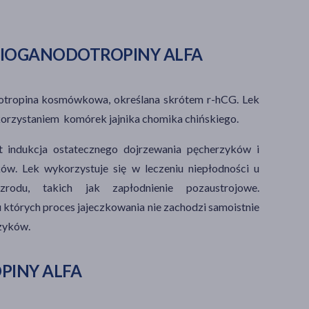
IOGANODOTROPINY ALFA
otropina kosmówkowa
, określana skrótem
r
-hCG
. Lek
ykorzystaniem
komórek jajnika chomika
chińskiego
.
t indukcja ostatecznego dojrzewania
pęcherzyków i
ów. Lek wykorzystuje się w leczeniu niepłodności u
ozrodu, takich jak
zapłodnienie pozaustrojowe.
 których proces jajeczkowania nie zachodzi samoistnie
zyków.
INY ALFA