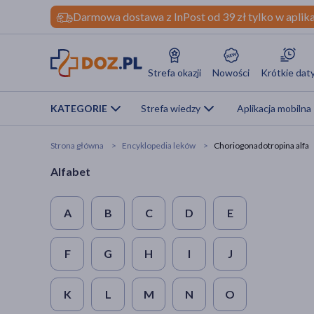
Darmowa dostawa z InPost od 39 zł tylko w aplika
Strefa okazji
Nowości
Krótkie dat
KATEGORIE
Strefa wiedzy
Aplikacja mobilna
Strona główna
Encyklopedia leków
Choriogonadotropina alfa
Alfabet
A
B
C
D
E
F
G
H
I
J
K
L
M
N
O