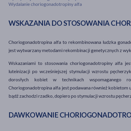
Wydalanie choriogonadotropiny alfa
WSKAZANIA DO STOSOWANIA CHOR
Choriogonadotropina alfa to
rekombinowana ludzka
gonad
jest wytwarzany metodami rekombinacji genetycznych z w
Wskazaniami to stosowania choriogonadotropiny alfa jes
luteinizacji
po wcześniejszej stymulacji wzrostu pęcherzyk
dorosłych kobiet w technikach wspomaganego r
Choriogonadotropina alfa jest podawana również kobietom u
bądź zachodzi rzadko, dopiero po stymulacji
wzrostu
pęcher
DAWKOWANIE CHORIOGONADOTROP