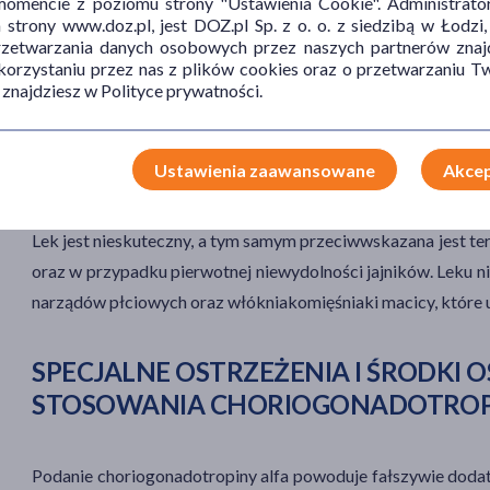
mencie z poziomu strony "Ustawienia Cookie". Administrat
trony www.doz.pl, jest DOZ.pl Sp. z o. o. z siedzibą w Łodzi,
Choriogonadotropina alfa jest przeciwwskazana u osób nad
przetwarzania danych osobowych przez naszych partnerów znajd
 korzystaniu przez nas z plików cookies oraz o przetwarzaniu
stosować pacjentki z nowotworami
podwzgórza i p
 znajdziesz w Polityce prywatności.
Choriogonadotropina alfa jest przeciwwskazana w przy
przyczynie, przy występowaniu powiększonych jajników 
towarzyszących zespołowi policystycznych jajników), 
Ustawienia zaawansowane
Akcep
zatorowych.
Lek jest nieskuteczny, a tym samym przeciwwskazana jest te
oraz w przypadku pierwotnej niewydolności jajników. Leku nie
narządów płciowyc
h oraz włókniakomięśniaki macicy, które 
SPECJALNE OSTRZEŻENIA I ŚRODKI
STOSOWANIA CHORIOGONADOTROP
Podanie choriogonadotropiny alfa powoduje fałszywie dodat