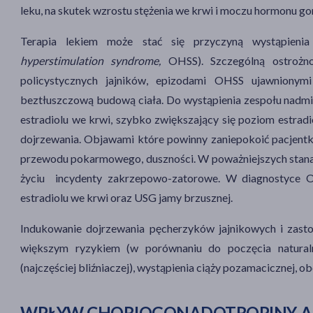
leku, na skutek wzrostu stężenia we krwi i moczu hormonu
go
Terapia lekiem może stać się przyczyną wystąpieni
hyperstimulation syndrome,
OHSS). Szczególną ostrożno
policystycznych jajników, epizodami OHSS ujawnionym
beztłuszczową budową ciała. Do wystąpienia zespołu nadmi
estradiolu we krwi, szybko zwiększający się poziom estrad
dojrzewania. Objawami które powinny zaniepokoić pacjentkę
przewodu pokarmowego, duszności. W poważniejszych stana
życiu
incydenty zakrzepowo
-zatorowe
. W diagnostyce 
estradiolu we krwi oraz USG jamy brzusznej.
Indukowanie dojrzewania pęcherzyków jajnikowych i zast
większym ryzykiem (w porównaniu do poczęcia naturalne
(najczęściej bliźniaczej), wystąpienia ciąży pozamacicznej,
WPŁYW CHORIOGONADOTROPINY AL