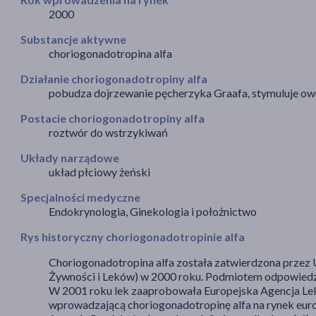
2000
Substancje aktywne
choriogonadotropina alfa
Działanie choriogonadotropiny alfa
pobudza dojrzewanie pęcherzyka Graafa, stymuluje ow
Postacie choriogonadotropiny alfa
roztwór do wstrzykiwań
Układy narządowe
układ płciowy żeński
Specjalności medyczne
Endokrynologia, Ginekologia i położnictwo
Rys historyczny choriogonadotropinie alfa
Choriogonadotropina alfa została zatwierdzona przez 
Żywności i Leków) w 2000 roku. Podmiotem odpowiedz
W 2001 roku lek zaaprobowała Europejska Agencja Le
wprowadzającą choriogonadotropinę alfa na rynek eur