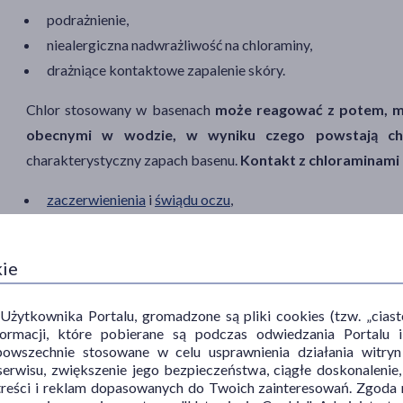
podrażnienie,
niealergiczna nadwrażliwość na chloraminy,
drażniące kontaktowe zapalenie skóry.
Chlor stosowany w basenach
może reagować z potem, mo
obecnymi w wodzie, w wyniku czego powstają ch
charakterystyczny zapach basenu.
Kontakt z chloraminami
zaczerwienienia
i
świądu oczu
,
podrażnienia skóry,
wysypki
,
kie
kaszlu
,
świszczącego oddechu
,
ytkownika Portalu, gromadzone są pliki cookies (tzw. „ciastec
nasilenia objawów
astmy
.
informacji, które pobierane są podczas odwiedzania Portal
powszechnie stosowane w celu usprawnienia działania witryn
erwisu, zwiększenie jego bezpieczeństwa, ciągłe doskonalenie
treści i reklam dopasowanych do Twoich zainteresowań. Zgoda n