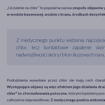
„Uczulenie na chlor” to popularna nazwa
zespołu objawów p
w wodzie basenowej, wodzie z kranu, środkach dezynfek
Z medycznego punktu widzenia najczęście
chlor, lecz kontaktowe zapalenie skó
nadwrażliwości skóry i błon śluzowych na su
Podrażnienia wywołane przez chlor nie mają cech char
Występujące objawy są więc efektem jego działania drażni
chlor” to sformułowania potoczne
, którymi będziemy posł
całkowicie nieprawidłowe.
Z medycznego punktu widzenia 