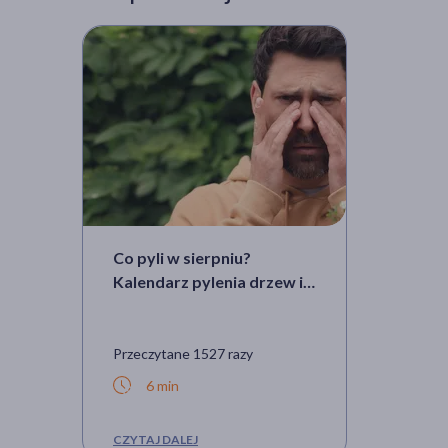
Co pyli w sierpniu?
Kalendarz pylenia drzew i
roślin 2026
Przeczytane 1527 razy
6 min
CZYTAJ DALEJ