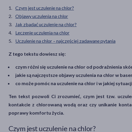
Czym jest uczulenie na chlor?
Objawy uczulenia na chlor
Jak zbadać uczulenie na chlor?
Leczenie uczulenia na chlor
Uczulenie na chlor – najczęściej zadawane pytania
Z tego tekstu dowiesz się:
czym różni się uczulenie na chlor od podrażnienia sk
jakie są najczęstsze objawy uczulenia na chlor w basen
co może pomóc na uczulenie na chlor i w jakiej sytuacj
Ten tekst pozwoli Ci zrozumieć, czym jest tzw. uczule
kontakcie z chlorowaną wodą oraz czy unikanie kont
poprawy komfortu życia.
Czym jest uczulenie na chlor?