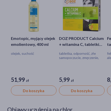
Emotopic, myjący olejek
DOZ PRODUCT Calcium
Fe
emolientowy, 400 ml
+ witamina C, tabletki
ta
musujące o smaku
sz
olejek, suchość
tabletka, odporność, złe
fe
pomarańczowym, 16
samopoczucie, zmęczenie,
al
szt.
niedobór minerałów, alergia,
uc
niedobór witamin, osłabienie
51,99
5,99
8
zł
zł
Do koszyka
Do koszyka
Objawy uczulenia na chlor