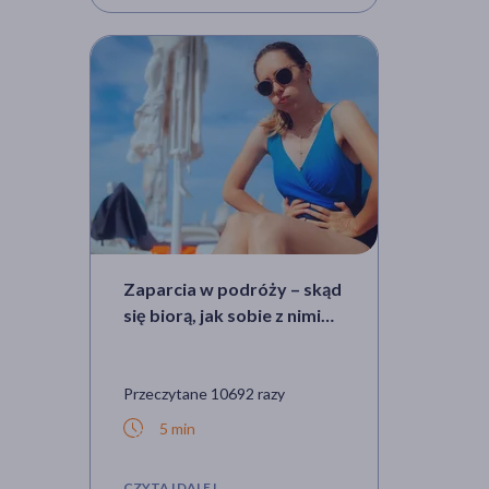
Zaparcia w podróży – skąd
się biorą, jak sobie z nimi
radzić i jak zapobiegać?
Przeczytane 10692 razy
5 min
CZYTAJ DALEJ