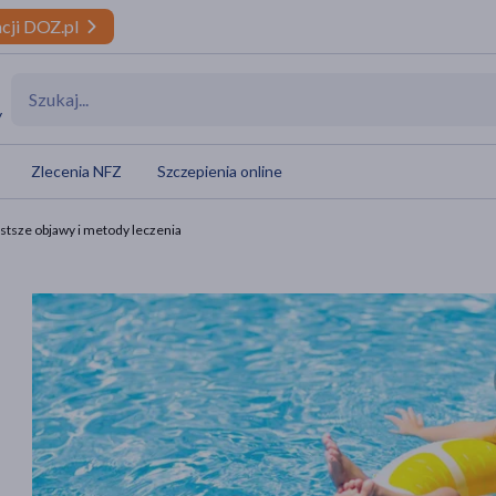
cji DOZ.pl
y
Zlecenia NFZ
Szczepienia online
ęstsze objawy i metody leczenia