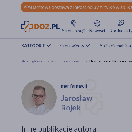
Darmowa dostawa z InPost od 39 zł tylko w aplika
Strefa okazji
Nowości
Krótkie dat
KATEGORIE
Strefa wiedzy
Aplikacja mobilna
Strona główna
Poradnik o zdrowiu
Uczulenie na chlor – najcz
mgr farmacji
Jarosław
Rojek
Inne publikacje autora