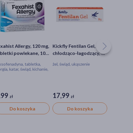
xahist Allergy, 120 mg,
Kickfly Fentilan Gel, żel
ALLERGY-C
bletki powlekane, 10
chłodząco-łagodzący, 50
pasożyty i
t.
g
badanie IgE
ksofenadyna, tabletka,
żel, świąd, ukąszenie
test diagno
ergia, katar, świąd, kichanie,
medyczny, te
zulenie, łzawienie oczu
,99
17,99
33,49
zł
zł
zł
Do koszyka
Do koszyka
Do 