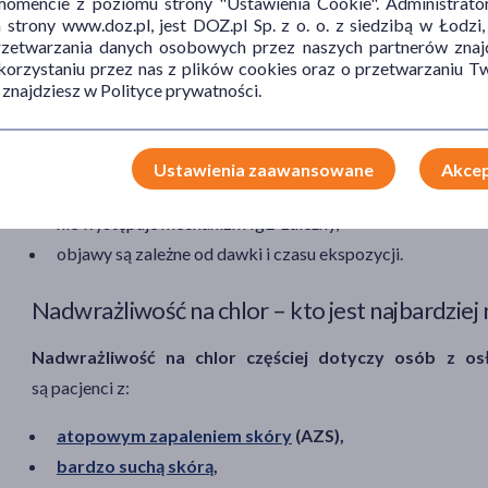
mencie z poziomu strony "Ustawienia Cookie". Administrat
Czytaj także:
Alergia na sierść – czy 
trony www.doz.pl, jest DOZ.pl Sp. z o. o. z siedzibą w Łodzi,
przetwarzania danych osobowych przez naszych partnerów znajd
 korzystaniu przez nas z plików cookies oraz o przetwarzaniu
 znajdziesz w Polityce prywatności.
W przeciwieństwie do reakcji alergicznych:
Ustawienia zaawansowane
Akcep
nie dochodzi do swoistej odpowiedzi immunologicznej,
nie występuje mechanizm IgE-zależny,
objawy są zależne od dawki i czasu ekspozycji.
Nadwrażliwość na chlor – kto jest najbardziej
Nadwrażliwość na chlor częściej dotyczy osób z os
są pacjenci z:
atopowym zapaleniem skóry
(AZS),
bardzo suchą skórą
,