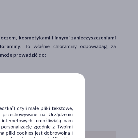
czem, kosmetykami i innymi zanieczyszczeniami
loraminy
.
To właśnie chloraminy odpowiadają za
 może prowadzić do:
zka”) czyli małe pliki tekstowe,
u i przechowywane na Urządzeniu
 internetowych, umożliwiają nam
, personalizację zgodnie z Twoimi
a pliki cookies jest dobrowolna i