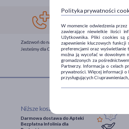
Polityka prywatności coo
Infolinia:
800 11
W momencie odwiedzenia przez Uż
zawierające niewielkie ilości 
Użytkownika. Pliki cookies są 
Zadzwoń do nas jeśli potrzebujesz porady farmaceuty.
zapewnienie kluczowych funkcji s
preferencjami oraz wyświetlanie 
Jesteśmy dla Ciebie czynni całą dobę, 7 dni w tygodniu,
można ją wycofać w dowolnym mo
gromadzonych za pośrednictwem s
Partnerzy. Informacja o celach 
prywatności. Więcej informacji o
przysługujących Ci uprawnieniach,
Niższe koszta leczenia
Darmowa dostawa do Apteki
Bezpłatna Infolinia dla