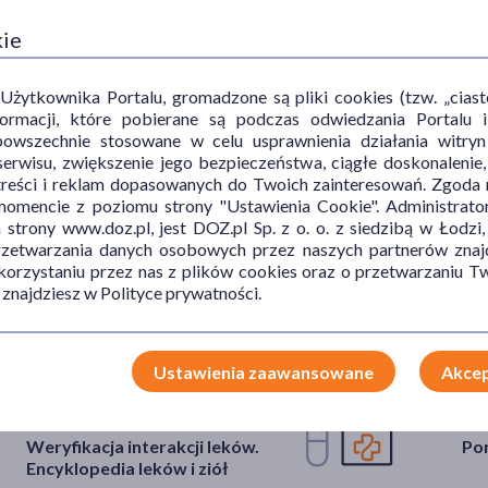
kie
0 110
ytkownika Portalu, gromadzone są pliki cookies (tzw. „ciastec
informacji, które pobierane są podczas odwiedzania Portal
powszechnie stosowane w celu usprawnienia działania witryn
erwisu, zwiększenie jego bezpieczeństwa, ciągłe doskonalenie
treści i reklam dopasowanych do Twoich zainteresowań. Zgoda n
 bezpłatnie.
mencie z poziomu strony "Ustawienia Cookie". Administrat
trony www.doz.pl, jest DOZ.pl Sp. z o. o. z siedzibą w Łodzi,
przetwarzania danych osobowych przez naszych partnerów znajd
 korzystaniu przez nas z plików cookies oraz o przetwarzaniu
 znajdziesz w Polityce prywatności.
Dlaczego DOZ.pl
Ustawienia zaawansowane
Akcep
Bezpieczeństwo
Ws
Weryfikacja interakcji leków.
Por
Encyklopedia leków i ziół