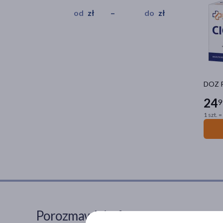
zł
–
zł
DOZ P
24
9
1 szt. =
Porozmawiaj z farmaceutą