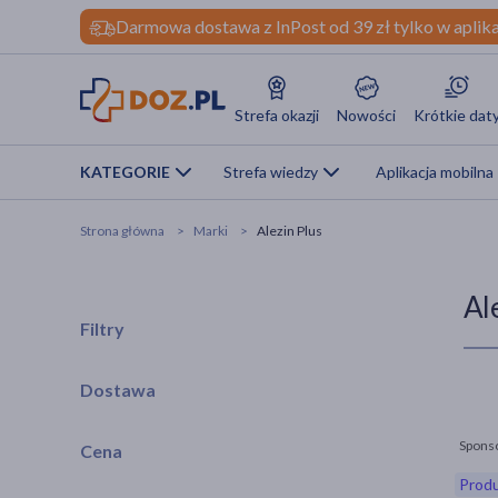
Darmowa dostawa z InPost od 39 zł tylko w aplika
Strefa okazji
Nowości
Krótkie dat
KATEGORIE
Strefa wiedzy
Aplikacja mobilna
Strona główna
Marki
Alezin Plus
Al
Filtry
Dostawa
Spons
Cena
Produ