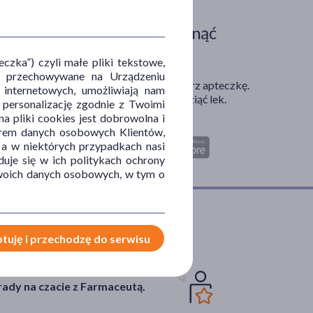
Zdarza Ci się ominąć
dawkę leku?
zka”) czyli małe pliki tekstowe,
u i przechowywane na Urządzeniu
Zainstaluj aplikację. Stwórz apteczkę.
 internetowych, umożliwiają nam
Przypomnimy Ci kiedy wziąć lek.
, personalizację zgodnie z Twoimi
a pliki cookies jest dobrowolna i
Dostępna w
orem danych osobowych Klientów,
 a w niektórych przypadkach nasi
uje się w ich politykach ochrony
 Twoich danych osobowych, w tym o
tuję i przechodzę do serwisu
parcie w leczeniu
ady na czacie z Farmaceutą.