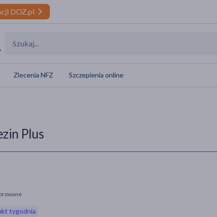
cji DOZ.pl
y
Zlecenia NFZ
Szczepienia online
ezin Plus
orowane
kt tygodnia