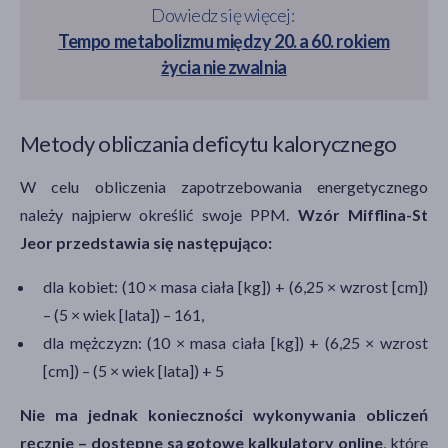
Dowiedz się więcej:
Tempo metabolizmu między 20. a 60. rokiem
życia nie zwalnia
Metody obliczania deficytu kalorycznego
W celu obliczenia zapotrzebowania energetycznego
należy najpierw określić swoje PPM.
Wzór Mifflina-St
Jeor przedstawia się następująco:
dla kobiet: (10 × masa ciała [kg]) + (6,25 × wzrost [cm])
– (5 × wiek [lata]) – 161,
dla mężczyzn: (10 × masa ciała [kg]) + (6,25 × wzrost
[cm]) – (5 × wiek [lata]) + 5
Nie ma jednak konieczności wykonywania obliczeń
ręcznie – dostępne są gotowe kalkulatory online
, które