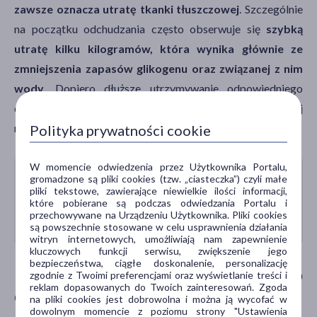
zawsze oznacza utratę tkanki tłuszczowej
. Szczególnie
na początku odchudzania często obserwuje się
szybką
utratę kilku kilogramów, która wynika głównie ze
zmniejszenia zapasów glikogenu oraz związanej z nim
wody
. Dopiero dłuższe utrzymywanie odpowiedniego
deficytu kalorycznego prowadzi do systematycznej
redukcji tkanki tłuszczowej.
Polityka prywatności cookie
W momencie odwiedzenia przez Użytkownika Portalu,
gromadzone są pliki cookies (tzw. „ciasteczka”) czyli małe
Czytaj także:
pliki tekstowe, zawierające niewielkie ilości informacji,
Odchudzanie bez efektu jojo. Jak uniknąć
które pobierane są podczas odwiedzania Portalu i
przechowywane na Urządzeniu Użytkownika. Pliki cookies
wahań wagi po schudnięciu?
są powszechnie stosowane w celu usprawnienia działania
witryn internetowych, umożliwiają nam zapewnienie
kluczowych funkcji serwisu, zwiększenie jego
bezpieczeństwa, ciągłe doskonalenie, personalizację
Deficyt kaloryczny na redukcji – jak go
zgodnie z Twoimi preferencjami oraz wyświetlanie treści i
reklam dopasowanych do Twoich zainteresowań. Zgoda
dostosować?
na pliki cookies jest dobrowolna i można ją wycofać w
dowolnym momencie z poziomu strony "Ustawienia