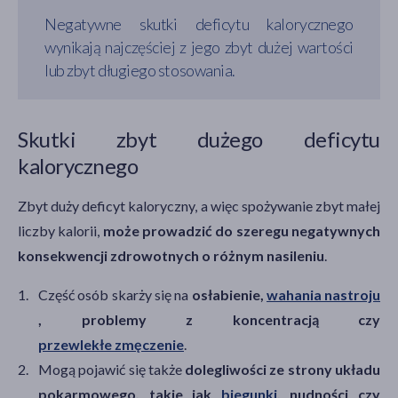
Negatywne skutki deficytu kalorycznego
wynikają najczęściej z jego zbyt dużej wartości
lub zbyt długiego stosowania.
Skutki zbyt dużego deficytu
kalorycznego
Zbyt duży deficyt kaloryczny, a więc spożywanie zbyt małej
liczby kalorii,
może prowadzić do szeregu negatywnych
konsekwencji zdrowotnych o różnym nasileniu
.
Część osób skarży się na
osłabienie,
wahania nastroju
, problemy z koncentracją czy
przewlekłe zmęczenie
.
Mogą pojawić się także
dolegliwości ze strony układu
pokarmowego, takie jak
biegunki
, nudności czy