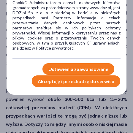
Cookie". Administratorem danych osobowych Klientów,
Samo wyliczenie deficytu kalorycznego to dopiero
gromadzonych za pośrednictwem strony www.doz.pl, jest
pierwszy krok. Aby dieta redukcyjna była skuteczna i
DOZ.pl Sp. z o. o. z siedzibą w Łodzi, a w niektórych
przypadkach nasi Partnerzy. Informacja o celach
bezpieczna, konieczne jest
dopasowanie wielkości
przetwarzania danych osobowych przez naszych
partnerów znajduje się w ich politykach ochrony
deficytu do indywidualnych potrzeb, poziomu
prywatności. Więcej informacji o korzystaniu przez nas z
aktywności fizycznej oraz celu redukcji
. Zbyt mały
plików cookies oraz o przetwarzaniu Twoich danych
osobowych, w tym o przysługujących Ci uprawnieniach,
deficyt może utrudniać osiągnięcie efektów, natomiast zbyt
znajdziesz w Polityce prywatności.
duży zwiększa ryzyko wystąpienia negatywnych skutków
zdrowotnych i utraty masy mięśniowej.
Ustawienia zaawansowane
Optymalny poziom deficytu kalorycznego
Akceptuję i przechodzę do serwisu
Przyjmuje się, że optymalny dzienny deficyt kaloryczny
powinien wynosić
około 300–500 kcal lub 15–20%
całkowitej przemiany materii (CPM).
W niektórych
przypadkach wartości te mogą być jednak niższe lub
wyższe. Dotyczy to między innymi osób o niskiej masie
ciała, bardzo aktywnych fizycznie lub zmagających się z