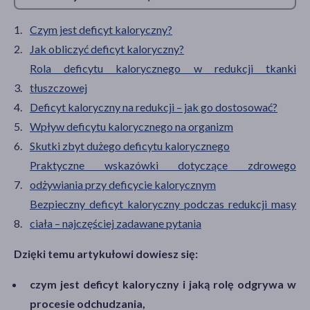
Czym jest deficyt kaloryczny?
Jak obliczyć deficyt kaloryczny?
Rola deficytu kalorycznego w redukcji tkanki
tłuszczowej
Deficyt kaloryczny na redukcji – jak go dostosować?
Wpływ deficytu kalorycznego na organizm
Skutki zbyt dużego deficytu kalorycznego
Praktyczne wskazówki dotyczące zdrowego
odżywiania przy deficycie kalorycznym
Bezpieczny deficyt kaloryczny podczas redukcji masy
ciała – najczęściej zadawane pytania
Dzięki temu artykułowi dowiesz się:
czym jest deficyt kaloryczny i jaką rolę odgrywa w
procesie odchudzania,