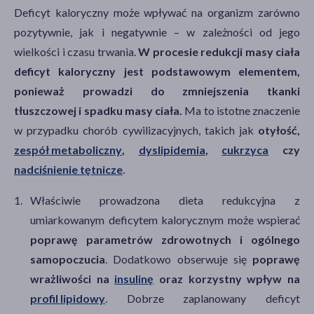
Deficyt kaloryczny może wpływać na organizm zarówno
pozytywnie, jak i negatywnie – w zależności od jego
wielkości i czasu trwania.
W procesie redukcji masy ciała
deficyt kaloryczny jest podstawowym elementem,
ponieważ prowadzi do zmniejszenia tkanki
tłuszczowej i spadku masy ciała.
Ma to istotne znaczenie
w przypadku chorób cywilizacyjnych, takich jak
otyłość,
zespół metaboliczny
,
dyslipidemia
,
cukrzyca
czy
nadciśnienie tętnicze
.
Właściwie prowadzona dieta redukcyjna z
umiarkowanym deficytem kalorycznym może wspierać
poprawę parametrów zdrowotnych i ogólnego
samopoczucia
.
Dodatkowo obserwuje się
poprawę
wrażliwości na
insulinę
oraz korzystny wpływ na
profil lipidowy
. Dobrze zaplanowany deficyt