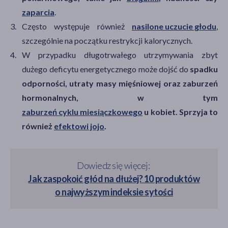
zaparcia
.
Często występuje również
nasilone uczucie głodu
,
szczególnie na początku restrykcji kalorycznych.
W przypadku długotrwałego utrzymywania zbyt
dużego deficytu energetycznego może dojść do
spadku
odporności, utraty masy mięśniowej oraz zaburzeń
hormonalnych, w tym
zaburzeń cyklu miesiączkowego
u kobiet. Sprzyja to
również
efektowi jojo
.
Dowiedz się więcej:
Jak zaspokoić głód na dłużej? 10 produktów
o najwyższym indeksie sytości