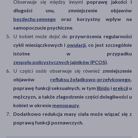
Obserwuje się między innymi
poprawę jakości i
długości snu, zmniejszenie objawów
bezdechu sennego
oraz korzystny wpływ na
samopoczucie psychiczne
.
U kobiet może dojsć do
przywrócenia regularności
cykli miesiączkowych i
owulacji
, co jest szczególnie
istotne w przypadku
zespołu policystycznych jajników (PCOS)
.
U części osób obserwuje się również
zmniejszenie
objawów
refluksu żołądkowo-przełykowego
,
poprawę funkcji seksualnych, w tym
libido
i
erekcji
u
mężczyzn, a także złagodzenie części dolegliwości u
kobiet w okresie
menopauzy
.
Dodatkowo redukcja masy ciała może wiązać się z
poprawą funkcji poznawczych.