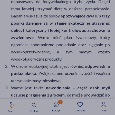
dopasowany do indywidualnego trybu życia. Dzięki
temu łatwiej utrzymać dietę w dłuższej perspektywie.
Badania wskazują, że osoby
spożywające dwa lub trzy
posiłki dziennie są w stanie skuteczniej utrzymać
deficyt kaloryczny i lepiej kontrolować zachowania
żywieniowe
. Warto mieć plan żywieniowy, który
ogranicza spontaniczne podjadanie oraz sięganie po
wysokoprzetworzone, a tym samym często
wysokokaloryczne produkty.
W diecie redukcyjnej istotna jest również
odpowiednia
podaż białka
. Zwiększa ono uczucie sytości i wspiera
utrzymanie masy mięśniowej.
Ważne jest także
nawodnienie – część osób myli
uczucie pragnienia z głodem, co może prowadzić do
niepotrzebnego spożycia kalorii zamiast płynów
.
0
Najczęstszym błędem są płynne źródła kalorii
, które
Koszyk
Ulubione
Konto
Start
Szukaj
Strefa okazji
Nowości
Krótkie daty