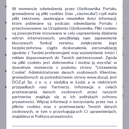
delikatne osuszanie włosów bez intensywnego
W momencie odwiedzenia przez Użytkownika Portalu,
gromadzone są pliki cookies (tzw. „ciasteczka”) czyli małe
pocierania ręcznikiem
;
pliki tekstowe, zawierające niewielkie ilości informacji,
stosowanie produktów bez spłukiwania
(np. serum,
które pobierane są podczas odwiedzania Portalu i
przechowywane na Urządzeniu Użytkownika. Pliki cookies
kremy do włosów);
są powszechnie stosowane w celu usprawnienia działania
ograniczenie stylizacji na gorąco bez użycia preparatów
witryn internetowych, umożliwiają nam zapewnienie
kluczowych funkcji serwisu, zwiększenie jego
termoochronnych;
bezpieczeństwa, ciągłe doskonalenie, personalizację
zgodnie z Twoimi preferencjami oraz wyświetlanie treści i
wybór szczotek z naturalnym włosiem lub grzebieni
reklam dopasowanych do Twoich zainteresowań. Zgoda
drewnianych o szerokich ząbkach
;
na pliki cookies jest dobrowolna i można ją wycofać w
dowolnym momencie z poziomu strony "Ustawienia
unikanie syntetycznych tkanin mających kontakt z
Cookie". Administratorem danych osobowych Klientów,
gromadzonych za pośrednictwem strony www.doz.pl, jest
włosami
;
DOZ.pl Sp. z o. o. z siedzibą w Łodzi, a w niektórych
utrzymywanie odpowiedniej wilgotności powietrza w
przypadkach nasi Partnerzy. Informacja o celach
przetwarzania danych osobowych przez naszych
pomieszczeniach – szczególnie zimą pomocne mogą
partnerów znajduje się w ich politykach ochrony
prywatności. Więcej informacji o korzystaniu przez nas z
być nawilżacze powietrza.
plików cookies oraz o przetwarzaniu Twoich danych
osobowych, w tym o przysługujących Ci uprawnieniach,
znajdziesz w Polityce prywatności.
OLEJKI DO WŁOSÓW