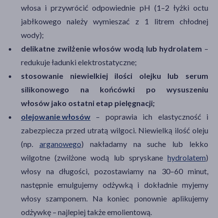
włosa i przywrócić odpowiednie pH (1–2 łyżki octu
jabłkowego należy wymieszać z 1 litrem chłodnej
wody);
delikatne zwilżenie włosów wodą lub hydrolatem
–
redukuje ładunki elektrostatyczne;
stosowanie niewielkiej ilości olejku lub serum
silikonowego na końcówki po wysuszeniu
włosów jako ostatni etap pielęgnacji;
olejowanie włosów
– poprawia ich elastyczność i
zabezpiecza przed utratą wilgoci. Niewielką ilość oleju
(np.
arganowego
) nakładamy na suche lub lekko
wilgotne (zwilżone wodą lub spryskane
hydrolatem
)
włosy na długości, pozostawiamy na 30–60 minut,
następnie emulgujemy odżywką i dokładnie myjemy
włosy szamponem. Na koniec ponownie aplikujemy
odżywkę – najlepiej także emolientową.