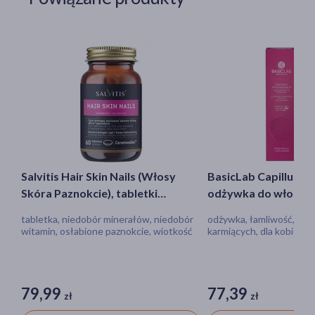
Salvitis Hair Skin Nails (Włosy
BasicLab Capillus, 
Skóra Paznokcie), tabletki
odżywka do włosów
powlekane, 60 szt.
się, 250 ml
tabletka, niedobór minerałów, niedobór
odżywka, łamliwość, dla 
witamin, osłabione paznokcie, wiotkość
karmiących, dla kobiet w 
skóry, wypadanie włosów
79,99
77,39
zł
zł