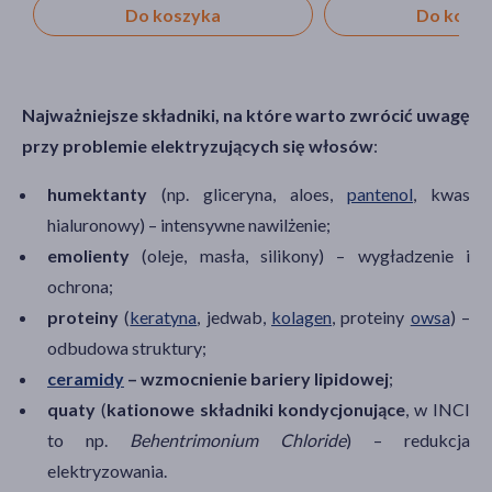
Do koszyka
Do kosz
Najważniejsze składniki, na które warto zwrócić uwagę
przy problemie elektryzujących się włosów
:
humektanty
(np. gliceryna, aloes,
pantenol
, kwas
hialuronowy) – intensywne nawilżenie;
emolienty
(oleje, masła, silikony) – wygładzenie i
ochrona;
proteiny
(
keratyna
, jedwab,
kolagen
, proteiny
owsa
) –
odbudowa struktury;
ceramidy
– wzmocnienie bariery lipidowej
;
quaty
(
kationowe składniki kondycjonujące
, w INCI
to np.
Behentrimonium Chloride
) – redukcja
elektryzowania.