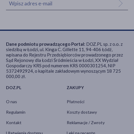
Dane podmiotu prowadzącego Portal:
DOZ.PL sp. z o.o. z
siedzibą w Łodzi, ul. Kinga C. Gillette 11, 94-406 Łódź,
wpisana do Rejestru Przedsiębiorców prowadzonego przez
Sąd Rejonowy dla Łodzi Śródmieścia w Łodzi, XX Wydział
Gospodarczy KRS pod numerem KRS 0000301254, NIP
5372492924, o kapitale zakładowym wynoszącym 18 725
000,00 zł.
DOZ.PL
ZAKUPY
O nas
Płatności
Regulamin
Koszty dostawy
Kontakt
Reklamacje / Zwroty
Ułatwienia dostępu
Leki na receptę