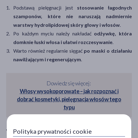
Podstawą pielęgnacji jest
stosowanie łagodnych
szamponów, które nie naruszają nadmiernie
warstwy hydrolipidowej skóry głowy i włosów
.
Po każdym myciu należy nakładać
odżywkę, która
domknie łuski włosa i ułatwi rozczesywanie
.
Warto również regularnie sięgać
po maski o działaniu
nawilżającym i regenerującym
.
Dowiedz się więcej:
Włosy wysokoporowate – jak rozpoznać i
dobrać kosmetyki, pielęgnacja włosów tego
typu
Polityka prywatności cookie
W codziennej rutynie warto zwrócić uwagę na: