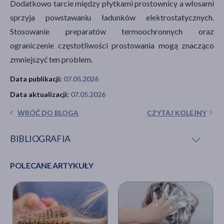
Dodatkowo tarcie między płytkami prostownicy a włosami
sprzyja powstawaniu ładunków elektrostatycznych.
Stosowanie preparatów termoochronnych oraz
ograniczenie częstotliwości prostowania mogą znacząco
zmniejszyć ten problem.
Data publikacji:
07.05.2026
Data aktualizacji:
07.05.2026
WRÓĆ DO BLOGA
CZYTAJ KOLEJNY
BIBLIOGRAFIA
POLECANE ARTYKUŁY
R. Nall,
Tips to Reduce and Prevent Static Hair
,
healthline,
[online] https://www.healthline.com/health/how-to-
get-rid-of-static-from-hair [dostęp: 28.04.2026].
12 Ways to Combat Hair Static in the Winter
, Hello
Jupiter, [online]