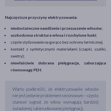
Najczęstsze przyczyny elektryzowania
:
niedostateczne nawilżenie i przesuszenie włosów
;
uszkodzona struktura włosa i rozchylone łuski
;
częste stylizowanie na gorąco bez ochrony termicznej;
kontakt z syntetycznymi materiałami (czapki, szaliki,
swetry);
niewłaściwie dobrana pielęgnacja, zaburzająca
równowagę PEH
.
Warto podkreślić, że elektryzowanie włosów
nie jest jedynie problemem sezonowym – często
stanowi sygnał, że włosy wymagają bardziej
świadomej i ukierunkowanej pielęgnacji.