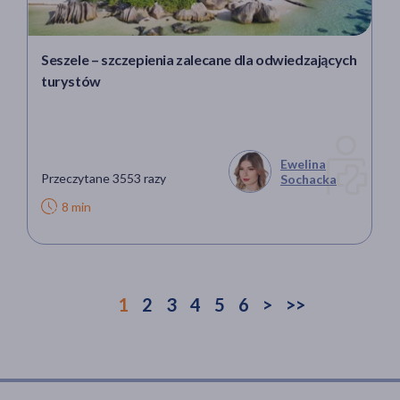
Seszele – szczepienia zalecane dla odwiedzających
turystów
Ewelina
Przeczytane 3553 razy
Sochacka
8 min
1
2
3
4
5
6
>
>>