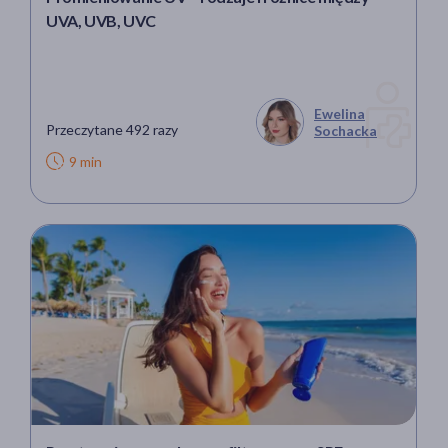
UVA, UVB, UVC
Ewelina
Przeczytane 492 razy
Sochacka
9 min