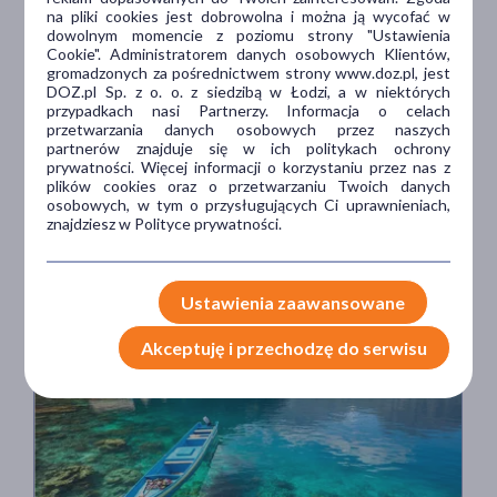
na pliki cookies jest dobrowolna i można ją wycofać w
dowolnym momencie z poziomu strony "Ustawienia
„Truskawkowe nogi”, czyli podrażnienia po goleniu.
Cookie". Administratorem danych osobowych Klientów,
Jak pozbyć się czerwonych krostek?
gromadzonych za pośrednictwem strony www.doz.pl, jest
DOZ.pl Sp. z o. o. z siedzibą w Łodzi, a w niektórych
przypadkach nasi Partnerzy. Informacja o celach
przetwarzania danych osobowych przez naszych
partnerów znajduje się w ich politykach ochrony
prywatności. Więcej informacji o korzystaniu przez nas z
Ewelina
plików cookies oraz o przetwarzaniu Twoich danych
Przeczytane 4068 razy
Sochacka
osobowych, w tym o przysługujących Ci uprawnieniach,
znajdziesz w Polityce prywatności.
7 min
Ustawienia zaawansowane
Akceptuję i przechodzę do serwisu