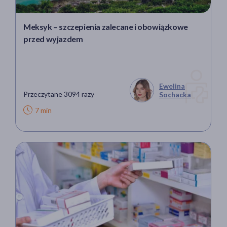
Meksyk – szczepienia zalecane i obowiązkowe
przed wyjazdem
Ewelina
Przeczytane 3094 razy
Sochacka
7 min