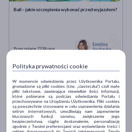
Bali – jakie szczepienia wykonać przed wyjazdem?
Ewelina
Przeczytane 7238 razy
Sochacka
10 min
Polityka prywatności cookie
W momencie odwiedzenia przez Użytkownika Portalu,
gromadzone są pliki cookies (tzw. „ciasteczka”) czyli małe
pliki tekstowe, zawierające niewielkie ilości informacji,
które pobierane są podczas odwiedzania Portalu i
przechowywane na Urządzeniu Użytkownika. Pliki cookies
są powszechnie stosowane w celu usprawnienia działania
witryn internetowych, umożliwiają nam zapewnienie
kluczowych funkcji serwisu, zwiększenie jego
bezpieczeństwa, ciągłe doskonalenie, personalizację
zgodnie z Twoimi preferencjami oraz wyświetlanie treści i
reklam dopasowanych do Twoich zainteresowań. Zgoda