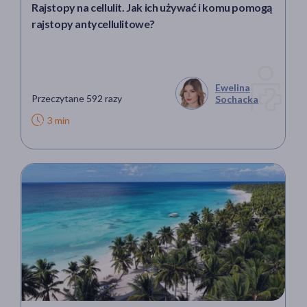
Rajstopy na cellulit. Jak ich używać i komu pomogą
rajstopy antycellulitowe?
Ewelina
Przeczytane 592 razy
Sochacka
3 min