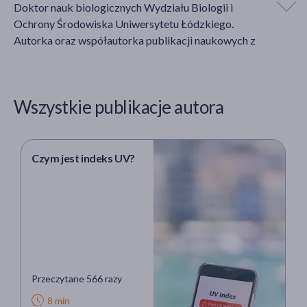
Doktor nauk biologicznych Wydziału Biologii i
Ochrony Środowiska Uniwersytetu Łódzkiego.
Autorka oraz współautorka publikacji naukowych z
akijażu
zakresu tematyki nowotworowej związanej przede
wszystkim z problemem raka jelita grubego.
Uczestniczyła w licznych międzynarodowych
Wszystkie publikacje autora
konferencji specjalistycznych. Laureatka programu
BioLab, podczas którego odbyła roczny staż
Hit
naukowy w Stanach Zjednoczonych. Prywatnie
zainteresowana praktyką jogi oraz bieganiem.
Czym jest indeks UV?
Przeczytane 566 razy
8 min