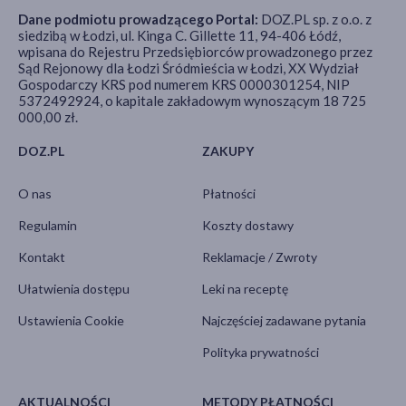
Dane podmiotu prowadzącego Portal:
DOZ.PL sp. z o.o. z
siedzibą w Łodzi, ul. Kinga C. Gillette 11, 94-406 Łódź,
wpisana do Rejestru Przedsiębiorców prowadzonego przez
Sąd Rejonowy dla Łodzi Śródmieścia w Łodzi, XX Wydział
Gospodarczy KRS pod numerem KRS 0000301254, NIP
5372492924, o kapitale zakładowym wynoszącym 18 725
000,00 zł.
DOZ.PL
ZAKUPY
O nas
Płatności
Regulamin
Koszty dostawy
Kontakt
Reklamacje / Zwroty
Ułatwienia dostępu
Leki na receptę
Ustawienia Cookie
Najczęściej zadawane pytania
Polityka prywatności
AKTUALNOŚCI
METODY PŁATNOŚCI