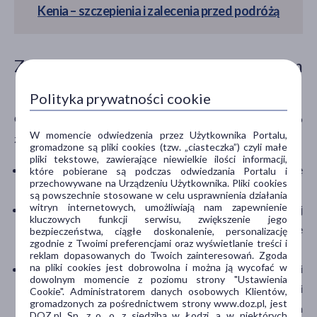
Kenia – szczepienia i zalecenia przed podróżą
Zalecenia zdrowotne przed wyjazdem
na Sri Lankę
Polityka prywatności cookie
Oto praktyczne wskazówki zdrowotne, które warto
W momencie odwiedzenia przez Użytkownika Portalu,
zastosować przed i w trakcie podróży:
gromadzone są pliki cookies (tzw. „ciasteczka”) czyli małe
pliki tekstowe, zawierające niewielkie ilości informacji,
unikaj picia wody z kranu
– wybieraj wodę
które pobierane są podczas odwiedzania Portalu i
przechowywane na Urządzeniu Użytkownika. Pliki cookies
butelkowaną i używaj jej także do mycia zębów;
są powszechnie stosowane w celu usprawnienia działania
witryn internetowych, umożliwiają nam zapewnienie
chroń się przed komarami
– używaj
kluczowych funkcji serwisu, zwiększenie jego
repelentów z DEET
, noś lekkie, ale jasne i zakrywające
bezpieczeństwa, ciągłe doskonalenie, personalizację
zgodnie z Twoimi preferencjami oraz wyświetlanie treści i
ciało ubrania, śpij pod moskitierą;
reklam dopasowanych do Twoich zainteresowań. Zgoda
na pliki cookies jest dobrowolna i można ją wycofać w
zadbaj o apteczkę podróżną
– zabierz leki
dowolnym momencie z poziomu strony "Ustawienia
przeciwbiegunkowe, przeciwbólowe, plastry, środki
Cookie". Administratorem danych osobowych Klientów,
gromadzonych za pośrednictwem strony www.doz.pl, jest
odkażające, a także ewentualne leki przyjmowane na
DOZ.pl Sp. z o. o. z siedzibą w Łodzi, a w niektórych