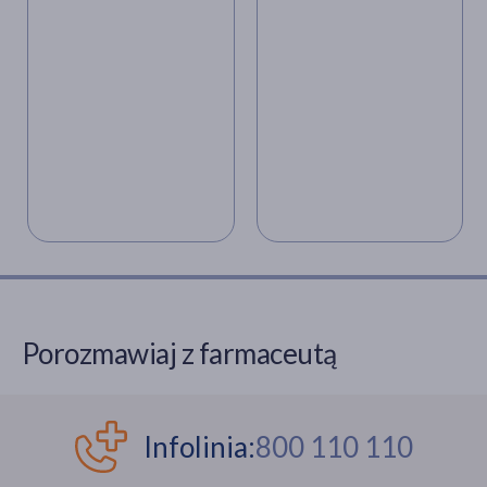
zakaźnych, przeciw
szczepienia
podróżnych
,
TropicalMed, 2.01.2025, [online]
którym zaszczepi
pierścieniowe?
https://tropicalmed.pl/szczepienia/sri-lanka-
farmaceuta
informacje-o-szczepieniach [dostęp: 11.06.2025].
Chikungunya worldwide overview
, European Centre
for Disease Prevention and Control, [online]
https://www.ecdc.europa.eu/en/chikungunya-
monthly [dostęp: 11.06.2025].
T.T.P. Jaydas i in.,
The Re-emergence of Chikungunya
in Sri Lanka: A Genomic investigation
, medRxiv,
23.05.2025,
[online] https://www.medrxiv.org/content/10.1101/20
[dostęp: 11.06.2025].
Porozmawiaj z farmaceutą
Infolinia:
800 110 110