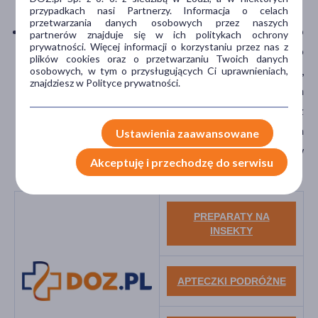
przypadkach nasi Partnerzy. Informacja o celach
stałe;
przetwarzania danych osobowych przez naszych
spożywaj wyłącznie potrawy gotowane lub
partnerów znajduje się w ich politykach ochrony
prywatności. Więcej informacji o korzystaniu przez nas z
serwowane na gorąco
, najlepiej w miejscach o
plików cookies oraz o przetwarzaniu Twoich danych
odpowiednim standardzie sanitarnym (np. hotele,
osobowych, w tym o przysługujących Ci uprawnieniach,
znajdziesz w Polityce prywatności.
restauracje z dobrymi opiniami). Unikaj surowych
warzyw, owoców obieranych przez osoby trzecie, lodu z
nieznanego źródła, deserów mlecznych oraz jedzenia
Ustawienia zaawansowane
ulicznego, które może być przygotowywane w
Akceptuję i przechodzę do serwisu
niehigienicznych warunkach.
PREPARATY NA
INSEKTY
APTECZKI PODRÓŻNE