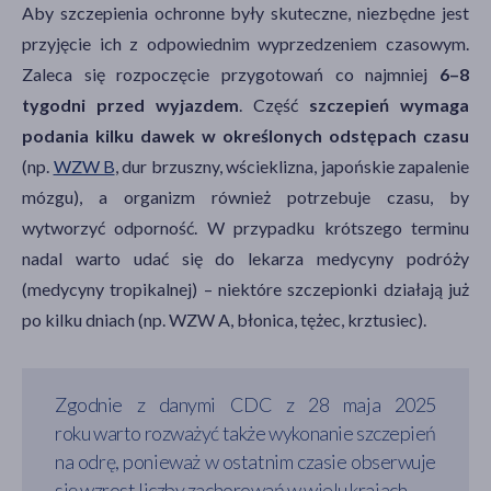
Aby szczepienia ochronne były skuteczne, niezbędne jest
przyjęcie ich z odpowiednim wyprzedzeniem czasowym.
Zaleca się rozpoczęcie przygotowań co najmniej
6–8
tygodni przed wyjazdem
. Część
szczepień wymaga
podania kilku dawek w określonych odstępach czasu
(np.
WZW B
, dur brzuszny, wścieklizna, japońskie zapalenie
mózgu), a organizm również potrzebuje czasu, by
wytworzyć odporność. W przypadku krótszego terminu
nadal warto udać się do lekarza medycyny podróży
(medycyny tropikalnej) – niektóre szczepionki działają już
po kilku dniach (np. WZW A, błonica, tężec, krztusiec).
Zgodnie z danymi CDC z 28 maja 2025
roku warto rozważyć także wykonanie szczepień
na odrę, ponieważ w ostatnim czasie obserwuje
się wzrost liczby zachorowań w wielu krajach.