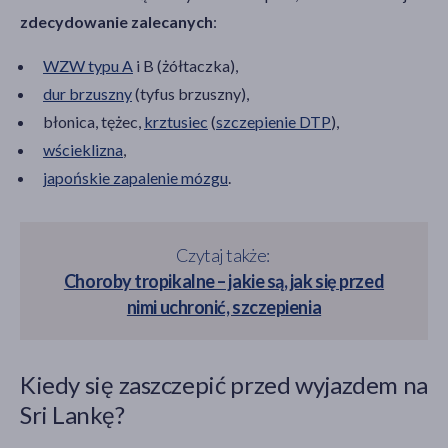
zdecydowanie zalecanych
:
WZW typu A
i B (żółtaczka),
dur brzuszny
(tyfus brzuszny),
błonica, tężec,
krztusiec
(
szczepienie DTP
),
wścieklizna
,
japońskie zapalenie mózgu
.
Czytaj także:
Choroby tropikalne – jakie są, jak się przed
nimi uchronić, szczepienia
Kiedy się zaszczepić przed wyjazdem na
Sri Lankę?