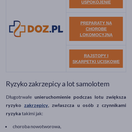
USPOKOJENIE
PREPARATY NA
CHOROBĘ
LOKOMOCYJNĄ
RAJSTOPY I
SKARPETKI UCISKOWE
Ryzyko zakrzepicy a lot samolotem
Długotrwałe
unieruchomienie podczas lotu zwiększa
ryzyko
zakrzepicy
, zwłaszcza u osób z czynnikami
ryzyka
takimi jak:
choroba nowotworowa,