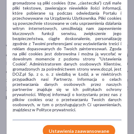
farmakologicznej w postaci zastrzyków
gromadzone są pliki cookies (tzw. „ciasteczka”) czyli małe
pliki tekstowe, zawierające niewielkie ilości informacji,
przeciwzakrzepowych.
które pobierane są podczas odwiedzania Portalu i
przechowywane na Urządzeniu Użytkownika. Pliki cookies
są powszechnie stosowane w celu usprawnienia działania
witryn internetowych, umożliwiają nam zapewnienie
Przeciwwskazania do lotu samolotem
kluczowych funkcji serwisu, zwiększenie jego
bezpieczeństwa, ciągłe doskonalenie, personalizację
zgodnie z Twoimi preferencjami oraz wyświetlanie treści i
W niektórych sytuacjach lot samolotem może wymagać
reklam dopasowanych do Twoich zainteresowań. Zgoda
na pliki cookies jest dobrowolna i można ją wycofać w
odroczenia lub wcześniejszej konsultacji
dowolnym momencie z poziomu strony "Ustawienia
lekarskiej. Dotyczy to m.in. osób po świeżych zabiegach
Cookie". Administratorem danych osobowych Klientów,
gromadzonych za pośrednictwem strony www.doz.pl, jest
chirurgicznych, z niestabilnymi chorobami serca czy
DOZ.pl Sp. z o. o. z siedzibą w Łodzi, a w niektórych
przypadkach nasi Partnerzy. Informacja o celach
zaawansowanymi infekcjami dróg oddechowych. Jakie
przetwarzania danych osobowych przez naszych
jeszcze problemy zdrowotne mogą być
partnerów znajduje się w ich politykach ochrony
prywatności. Więcej informacji o korzystaniu przez nas z
przeciwwskazaniem do podróży samolotem?
plików cookies oraz o przetwarzaniu Twoich danych
osobowych, w tym o przysługujących Ci uprawnieniach,
znajdziesz w Polityce prywatności.
Dowiedz się więcej:
Jakie choroby stanowią przeciwwskazanie
Ustawienia zaawansowane