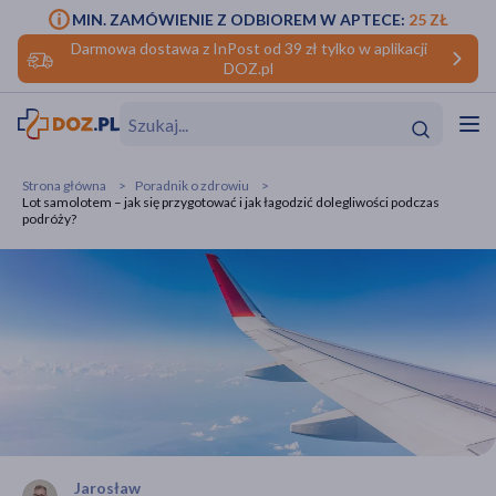
MIN. ZAMÓWIENIE Z ODBIOREM W APTECE:
25 ZŁ
Darmowa dostawa z InPost od 39 zł tylko w aplikacji
DOZ.pl
w
Hit
Hit
Strona główna
Poradnik o zdrowiu
Lot samolotem – jak się przygotować i jak łagodzić dolegliwości podczas
ofory
podróży?
do makijażu
dzieci
ść
Hit
Hit
ące
rmową
kijażu
ść
Hit
w
Hit
Hit
ść
Hit
Jarosław