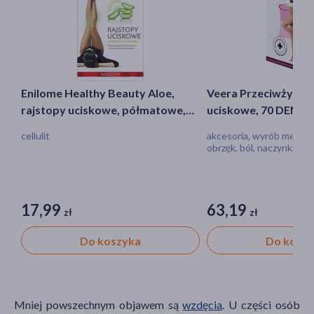
Enilome Healthy Beauty Aloe,
Veera Przeciwżylako
rajstopy uciskowe, półmatowe,
uciskowe, 70 DEN, c
kolor Visone, rozmiar M, 20 DEN
2/M
cellulit
akcesoria, wyrób medyczn
obrzęk, ból, naczynka, op
17,99
63,19
zł
zł
Do koszyka
Do kosz
Mniej powszechnym objawem są
wzdęcia
. U części osób