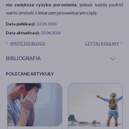
nie zwiększa ryzyka poronienia
, jednak każdą podróż
warto omówić z lekarzem prowadzącym ciążę.
Data publikacji:
22.04.2026
Data aktualizacji:
22.04.2026
WRÓĆ DO BLOGA
CZYTAJ KOLEJNY
BIBLIOGRAFIA
POLECANE ARTYKUŁY
Informacja w sprawie przewozu leków przez
granice Rzeczypospolitej oraz innych państw dla
indywidualnych pacjentów
, Ministerstwo Zdrowia,
[online] https://www.gov.pl/web/zdrowie/informacja-
w-sprawie-przewozu-lekow-przez-granice-
rzeczypospolitej-oraz-innych-panstw-dla-
indywidualnych-pacjentow [dostęp: 14.01.2026].
Netzer N.C., Jaekel H., Popp R., Gostner J.M., Decker
M., Eisendle F., Turner R., Netzer P., Patzelt C., Steurer