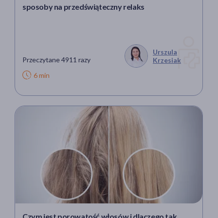
sposoby na przedświąteczny relaks
Urszula
Przeczytane 4911 razy
Krzesiak
6 min
Czym jest porowatość włosów i dlaczego tak