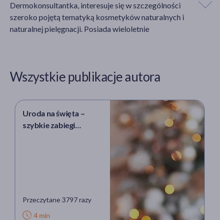
Dermokonsultantka, interesuje się w szczególności
szeroko pojętą tematyką kosmetyków naturalnych i
naturalnej pielęgnacji. Posiada wieloletnie
akijażu
doświadczenie w pracy dla jednej z wiodących sieci
drogerii aptecznych. Zawodowo ceni sobie ciągłe
dokształcanie się oraz śledzenie na bieżąco nowinek
Wszystkie publikacje autora
kosmetycznych.
Hit
Uroda na święta –
szybkie zabiegi
kosmetyczne przed
świętami. Które warto
wykonać?
Przeczytane 3797 razy
4 min