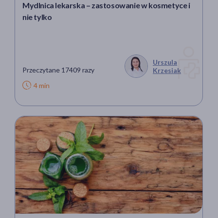
Mydlnica lekarska – zastosowanie w kosmetyce i
nie tylko
Urszula
Przeczytane 17409 razy
Krzesiak
4 min