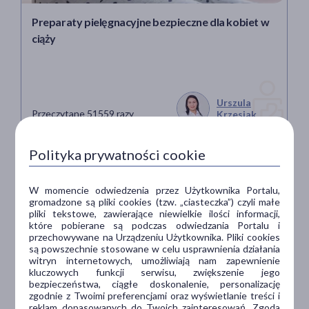
Preparaty pielęgnacyjne bezpieczne dla kobiet w
ciąży
Urszula
Przeczytane 51559 razy
Krzesiak
7 min
Polityka prywatności cookie
W momencie odwiedzenia przez Użytkownika Portalu,
gromadzone są pliki cookies (tzw. „ciasteczka”) czyli małe
pliki tekstowe, zawierające niewielkie ilości informacji,
które pobierane są podczas odwiedzania Portalu i
przechowywane na Urządzeniu Użytkownika. Pliki cookies
są powszechnie stosowane w celu usprawnienia działania
witryn internetowych, umożliwiają nam zapewnienie
kluczowych funkcji serwisu, zwiększenie jego
bezpieczeństwa, ciągłe doskonalenie, personalizację
zgodnie z Twoimi preferencjami oraz wyświetlanie treści i
reklam dopasowanych do Twoich zainteresowań. Zgoda