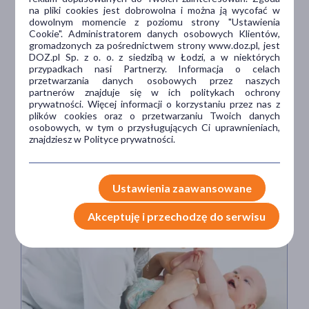
na pliki cookies jest dobrowolna i można ją wycofać w
dowolnym momencie z poziomu strony "Ustawienia
Zabiegi kosmetyczne dla kobiet w ciąży – które są
Cookie". Administratorem danych osobowych Klientów,
bezpieczne?
gromadzonych za pośrednictwem strony www.doz.pl, jest
DOZ.pl Sp. z o. o. z siedzibą w Łodzi, a w niektórych
przypadkach nasi Partnerzy. Informacja o celach
przetwarzania danych osobowych przez naszych
partnerów znajduje się w ich politykach ochrony
prywatności. Więcej informacji o korzystaniu przez nas z
Urszula
plików cookies oraz o przetwarzaniu Twoich danych
Przeczytane 26295 razy
Krzesiak
osobowych, w tym o przysługujących Ci uprawnieniach,
znajdziesz w Polityce prywatności.
6 min
Ustawienia zaawansowane
Akceptuję i przechodzę do serwisu