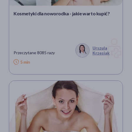
Kosmetyki dla noworodka - jakie warto kupić?
Urszula
Przeczytane 8085 razy
Krzesiak
5 min