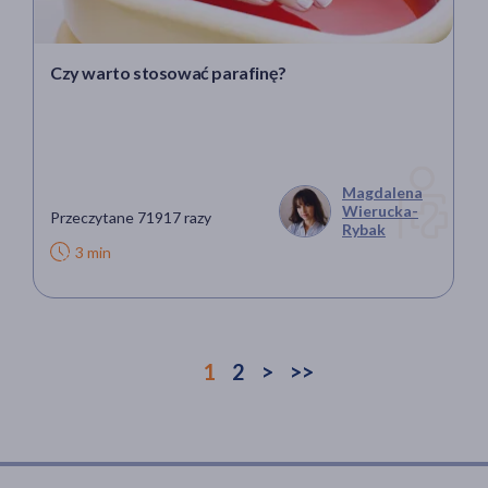
Czy warto stosować parafinę?
Magdalena
Wierucka-
Przeczytane 71917 razy
Rybak
3 min
1
2
>
>>