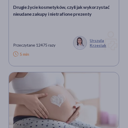
Drugie życie kosmetyków, czyli jak wykorzystać
nieudane zakupy i nietrafione prezenty
Urszula
Przeczytane 12475 razy
Krzesiak
5 min