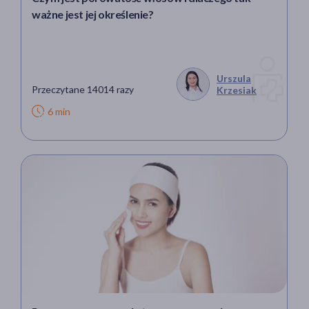
ważne jest jej określenie?
Urszula
Przeczytane 14014 razy
Krzesiak
6 min