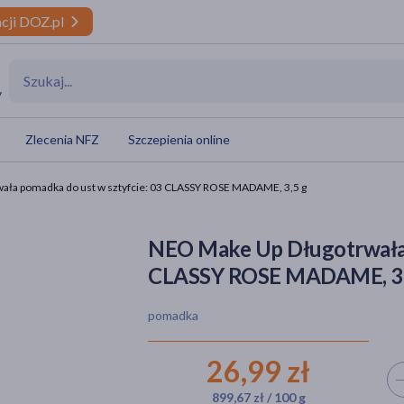
cji DOZ.pl
y
Zlecenia NFZ
Szczepienia online
ała pomadka do ust w sztyfcie: 03 CLASSY ROSE MADAME, 3,5 g
NEO Make Up Długotrwała 
CLASSY ROSE MADAME, 3,
pomadka
26,99 zł
Wyb
899,67 zł / 100 g