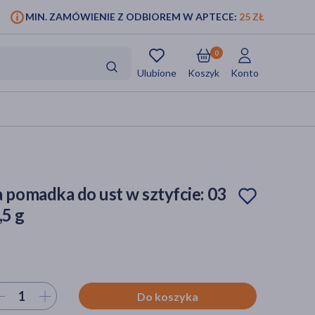
MIN. ZAMÓWIENIE Z ODBIOREM W APTECE:
25 ZŁ
0
Ulubione
Koszyk
Konto
pomadka do ust w sztyfcie: 03
5 g
ierz ilość
Do koszyka