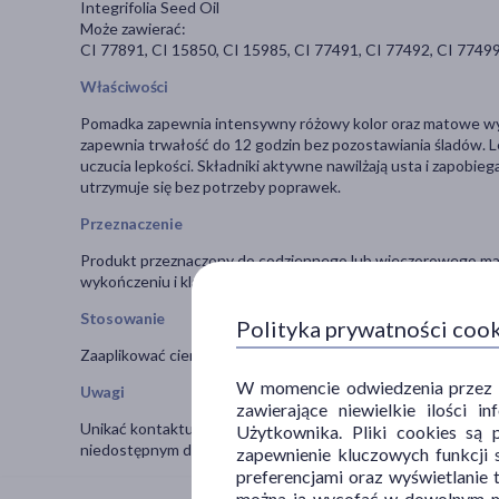
Integrifolia Seed Oil
Może zawierać:
CI 77891, CI 15850, CI 15985, CI 77491, CI 77492, CI 7749
Właściwości
Pomadka zapewnia intensywny różowy kolor oraz matowe wyko
zapewnia trwałość do 12 godzin bez pozostawiania śladów. 
uczucia lepkości. Składniki aktywne nawilżają usta i zapobie
utrzymuje się bez potrzeby poprawek.
Przeznaczenie
Produkt przeznaczony do codziennego lub wieczorowego mak
wykończeniu i klasycznym różowym odcieniu.
Stosowanie
Polityka prywatności coo
Zaaplikować cienką warstwę na ustach.
W momencie odwiedzenia przez Uż
Uwagi
zawierające niewielkie ilości 
Unikać kontaktu z oczami. W razie dostania się produktu do 
Użytkownika. Pliki cookies są 
niedostępnym dla dzieci.
zapewnienie kluczowych funkcji s
preferencjami oraz wyświetlanie 
można ją wycofać w dowolnym mo