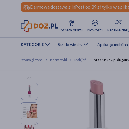
Darmowa dostawa z InPost od 39 zł tylko w aplika
Strefa okazji
Nowości
Krótkie dat
KATEGORIE
Strefa wiedzy
Aplikacja mobilna
Strona główna
Kosmetyki
Makijaż
NEO Make Up Długotrw