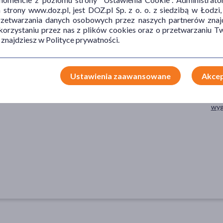
trony www.doz.pl, jest DOZ.pl Sp. z o. o. z siedzibą w Łodzi,
przetwarzania danych osobowych przez naszych partnerów znajd
 korzystaniu przez nas z plików cookies oraz o przetwarzaniu
 znajdziesz w Polityce prywatności.
TYP PRODUKTU
POSTAĆ
DZ
Ustawienia zaawansowane
Akcep
Kosmetyk
pomadka
naw
wyg