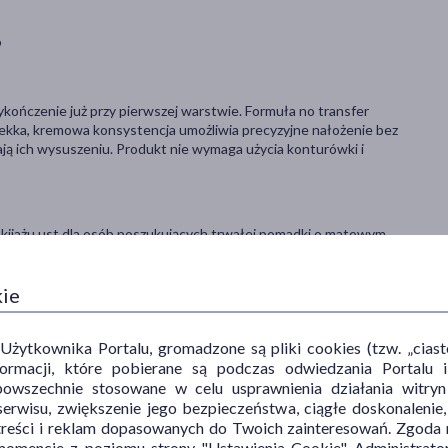
9
ńczenie już przy pierwszej warstwie. Formuła no transfer
Lekka, kremowa konsystencja umożliwia precyzyjne nałożenie bez
gają ich wysuszeniu. Produkt nie wymaga użycia konturówki i
ijażu ust dla osób poszukujących trwałej pomadki o matowym
kie
ytkownika Portalu, gromadzone są pliki cookies (tzw. „ciastec
informacji, które pobierane są podczas odwiedzania Portal
oczu przemyć je dużą ilością wody. Przechowywać w miejscu
powszechnie stosowane w celu usprawnienia działania witryn
erwisu, zwiększenie jego bezpieczeństwa, ciągłe doskonalenie
treści i reklam dopasowanych do Twoich zainteresowań. Zgoda n
mencie z poziomu strony "Ustawienia Cookie". Administrat