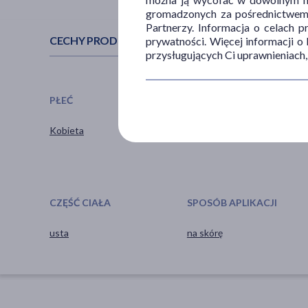
gromadzonych za pośrednictwem s
Partnerzy. Informacja o celach 
CECHY PRODUKTU
prywatności. Więcej informacji o
przysługujących Ci uprawnieniach,
PŁEĆ
WIEK
Kobieta
dla dorosłych
CZĘŚĆ CIAŁA
SPOSÓB APLIKACJI
usta
na skórę