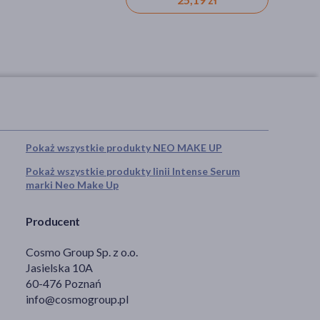
Pokaż wszystkie produkty NEO MAKE UP
Pokaż wszystkie produkty linii Intense Serum
marki Neo Make Up
Producent
Cosmo Group Sp. z o.o.
Jasielska 10A
60-476 Poznań
info@cosmogroup.pl