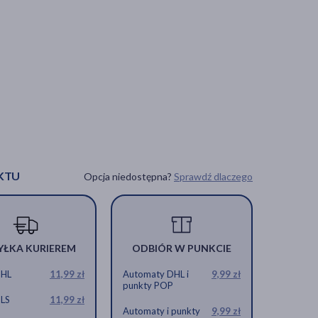
KTU
Opcja niedostępna?
Sprawdź dlaczego
YŁKA KURIEREM
ODBIÓR W PUNKCIE
DHL
11,99 zł
Automaty DHL i
9,99 zł
punkty POP
GLS
11,99 zł
Automaty i punkty
9,99 zł