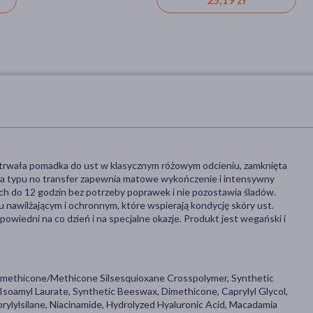
trwała pomadka do ust w klasycznym różowym odcieniu, zamknięta
ła typu no transfer zapewnia matowe wykończenie i intensywny
stach do 12 godzin bez potrzeby poprawek i nie pozostawia śladów.
 nawilżającym i ochronnym, które wspierają kondycję skóry ust.
wiedni na co dzień i na specjalne okazje. Produkt jest wegański i
l Dimethicone/Methicone Silsesquioxane Crosspolymer, Synthetic
 Isoamyl Laurate, Synthetic Beeswax, Dimethicone, Caprylyl Glycol,
prylylsilane, Niacinamide, Hydrolyzed Hyaluronic Acid, Macadamia