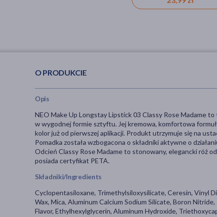
O PRODUKCIE
Opis
NEO Make Up Longstay Lipstick 03 Classy Rose Madame to 
w wygodnej formie sztyftu. Jej kremowa, komfortowa formu
kolor już od pierwszej aplikacji. Produkt utrzymuje się na u
Pomadka została wzbogacona o składniki aktywne o działaniu
Odcień Classy Rose Madame to stonowany, elegancki róż odpo
posiada certyfikat PETA.
Składniki/Ingredients
Cyclopentasiloxane, Trimethylsiloxysilicate, Ceresin, Viny
Wax, Mica, Aluminum Calcium Sodium Silicate, Boron Nitride,
Flavor, Ethylhexylglycerin, Aluminum Hydroxide, Triethoxyca