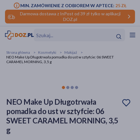
MIN. ZAMÓWIENIE Z ODBIOREM W APTECE:
25 ZŁ
Darmowa dostawa z InPost od 39 zł tylko w aplikacji
DOZ.pl
w
Hit
Hit
Strona główna
Kosmetyki
Makijaż
NEO Make Up Długotrwała pomadka do ust w sztyfcie: 06 SWEET
ofory
CARAMEL MORNING, 3,5 g
do makijażu
dzieci
ść
Hit
Hit
ące
rmową
kijażu
NEO Make Up Długotrwała
ść
Hit
pomadka do ust w sztyfcie: 06
SWEET CARAMEL MORNING, 3,5
w
Hit
Hit
g
ść
Hit