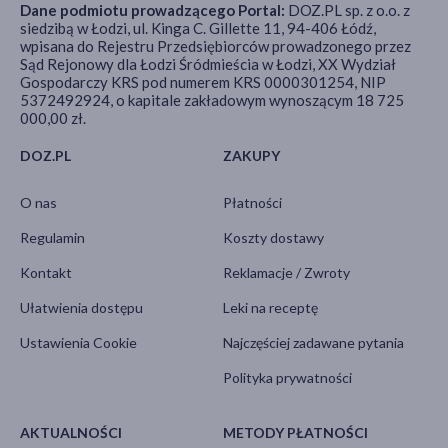
Dane podmiotu prowadzącego Portal:
DOZ.PL sp. z o.o. z
siedzibą w Łodzi, ul. Kinga C. Gillette 11, 94-406 Łódź,
wpisana do Rejestru Przedsiębiorców prowadzonego przez
Sąd Rejonowy dla Łodzi Śródmieścia w Łodzi, XX Wydział
Gospodarczy KRS pod numerem KRS 0000301254, NIP
5372492924, o kapitale zakładowym wynoszącym 18 725
000,00 zł.
DOZ.PL
ZAKUPY
O nas
Płatności
Regulamin
Koszty dostawy
Kontakt
Reklamacje / Zwroty
Ułatwienia dostępu
Leki na receptę
Ustawienia Cookie
Najczęściej zadawane pytania
Polityka prywatności
AKTUALNOŚCI
METODY PŁATNOŚCI