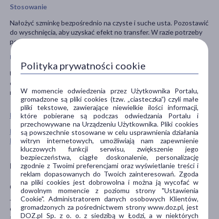
Stosowanie
Nałożyć szminkę bezpośrednio na czyste i suche usta. Pozostawić
do wyschnięcia, aby uzyskać efekt no transfer. W razie potrzeby
powtórzyć aplikację.
Uwagi
Polityka prywatności cookie
Unikać kontaktu z oczami. W przypadku dostania się produktu do
oczu, przemyć je dużą ilością wody. Przechowywać w miejscu
W momencie odwiedzenia przez Użytkownika Portalu,
niedostępnym dla dzieci.
gromadzone są pliki cookies (tzw. „ciasteczka”) czyli małe
pliki tekstowe, zawierające niewielkie ilości informacji,
Pokaż wszystkie produkty NEO MAKE UP
które pobierane są podczas odwiedzania Portalu i
przechowywane na Urządzeniu Użytkownika. Pliki cookies
Pokaż wszystkie produkty linii Intense Serum marki Neo
są powszechnie stosowane w celu usprawnienia działania
witryn internetowych, umożliwiają nam zapewnienie
Make Up
kluczowych funkcji serwisu, zwiększenie jego
bezpieczeństwa, ciągłe doskonalenie, personalizację
Producent
zgodnie z Twoimi preferencjami oraz wyświetlanie treści i
reklam dopasowanych do Twoich zainteresowań. Zgoda
na pliki cookies jest dobrowolna i można ją wycofać w
Cosmo Group Sp. z o.o.
dowolnym momencie z poziomu strony "Ustawienia
Jasielska 10A
Cookie". Administratorem danych osobowych Klientów,
gromadzonych za pośrednictwem strony www.doz.pl, jest
60-476 Poznań
DOZ.pl Sp. z o. o. z siedzibą w Łodzi, a w niektórych
info@cosmogroup.pl