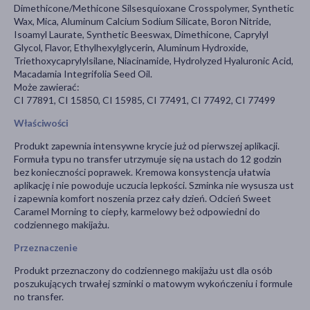
Dimethicone/Methicone Silsesquioxane Crosspolymer, Synthetic
Wax, Mica, Aluminum Calcium Sodium Silicate, Boron Nitride,
Isoamyl Laurate, Synthetic Beeswax, Dimethicone, Caprylyl
Glycol, Flavor, Ethylhexylglycerin, Aluminum Hydroxide,
Triethoxycaprylylsilane, Niacinamide, Hydrolyzed Hyaluronic Acid,
Macadamia Integrifolia Seed Oil.
Może zawierać:
CI 77891, CI 15850, CI 15985, CI 77491, CI 77492, CI 77499
Właściwości
Produkt zapewnia intensywne krycie już od pierwszej aplikacji.
Formuła typu no transfer utrzymuje się na ustach do 12 godzin
bez konieczności poprawek. Kremowa konsystencja ułatwia
aplikację i nie powoduje uczucia lepkości. Szminka nie wysusza ust
i zapewnia komfort noszenia przez cały dzień. Odcień Sweet
Caramel Morning to ciepły, karmelowy beż odpowiedni do
codziennego makijażu.
Przeznaczenie
Produkt przeznaczony do codziennego makijażu ust dla osób
poszukujących trwałej szminki o matowym wykończeniu i formule
no transfer.