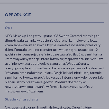
O PRODUKCIE
Opis
NEO Make Up Longstay Lipstick 06 Sweet Caramel Morning to
długotrwała szminka w odcieniu ciepłego, karmelowego beżu,
która zapewnia intensywne krycie i komfort noszenia przez cały
dzień. Formuła typu no transfer utrzymuje się na ustach do 12
godzin, nie rozmazując się i nie pozostawiając śladów. Szminka ma
kremową konsystencję, która łatwo się rozprowadza, nie wysusza
ust i nie wymaga poprawek w ciągu dnia. Wyposażona w
precyzyjny aplikator umożliwia dokładne obrysowanie konturu ust
i równomierne nałożenie koloru. Dzięki lekkiej, nietłustej formule
szminka nie tworzy uczucia lepkości, a intensywny kolor pozostaje
nienaruszony przez wiele godzin. Produkt dostępny w
nowoczesnym opakowaniu w formie klasycznego sztyftu z
matowym wykończeniem.
Składniki/Ingredients
Cyclopentasiloxane, Trimethylsiloxysilicate, Ceresin, Vinyl