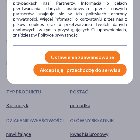
przypadkach nasi Partnerzy. Informacja o celach
przetwarzania danych osobowych przez naszych
partnerów znajduje się w ich politykach ochrony
prywatności. Więcej informacji o korzystaniu przez nas z
plików cookies oraz o przetwarzaniu Twoich danych
osobowych, w tym o przysługujących Ci uprawnieniach,
znajdziesz w Polityce prywatności.
CECHY PRODUKTU
Ustawienia zaawansowane
PŁEĆ
WIEK
Akceptuję i przechodzę do serwisu
Kobieta
dla dorosłych
TYP PRODUKTU
POSTAĆ
Kosmetyk
pomadka
DZIAŁANIE/WŁAŚCIWOŚCI
GŁÓWNY SKŁADNIK
nawilżające
kwas hialuronowy