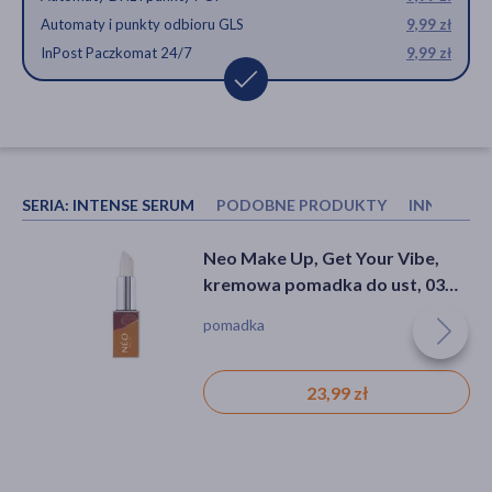
Automaty i punkty odbioru GLS
9,99 zł
InPost Paczkomat 24/7
9,99 zł
SERIA:
INTENSE SERUM
PODOBNE PRODUKTY
INNI KUP
Paese Argan Lipstick, pomadka
NEO Make Up Długotrwała
Neo Make Up, Get Your Vibe,
z olejem arganowym, 17, 4,3 g
pomadka do ust w sztyfcie: 04
kremowa pomadka do ust, 03
EVERYDAY IS PINK, 3,5 g
Champion's Confetti , 1 szt.
pomadka, suchość
pomadka
pomadka
37,99 zł
29,19 zł
23,99 zł