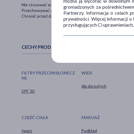
można ją wycofać w dowolnym mo
Nie stosować w przypadku uczulenia na którykolwiek składn
gromadzonych za pośrednictwem s
Przechowywać z dala od dzieci.
Partnerzy. Informacja o celach 
Chronić przed działaniem wysokich temperatur.
prywatności. Więcej informacji o
przysługujących Ci uprawnieniach,
CECHY PRODUKTU
FILTRY PRZECIWSŁONECZ
WIEK
NE
dla dorosłych
SPF 30
CZĘŚĆ CIAŁA
MAKIJAŻ
twarz
Podkład