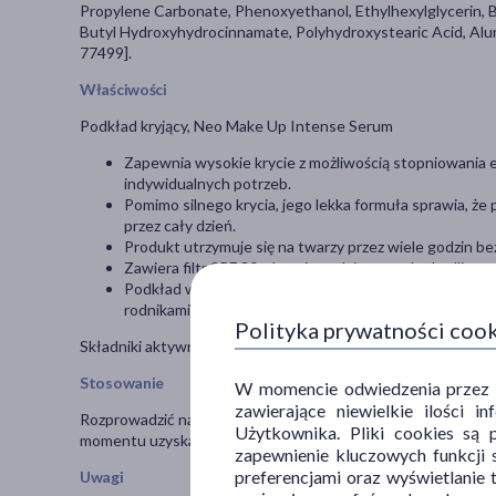
Propylene Carbonate, Phenoxyethanol, Ethylhexylglycerin, Bu
Butyl Hydroxyhydrocinnamate, Polyhydroxystearic Acid, Alum
77499].
Właściwości
Podkład kryjący, Neo Make Up Intense Serum
Zapewnia wysokie krycie z możliwością stopniowania
indywidualnych potrzeb.
Pomim
o silnego krycia, jego lekka formuła sprawia, ż
przez cały dzień.
Produkt utrzymuje się na twarzy przez wiele godzin bez
Zawiera filtr SPF 30, chroniący skórę przed szkodliw
Podkład wzbogacony został o niacynamid i witaminę E, 
rodnikami, zapobiegając przedwczesnemu starzeniu.
Polityka prywatności coo
Składniki aktywne: niacynamid, witamina E.
Stosowanie
W momencie odwiedzenia przez Uż
zawierające niewielkie ilości 
Rozprowadzić na skórze twarzy i szyi przy użyciu wilgotnej g
Użytkownika. Pliki cookies są 
momentu uzyskania odpowiedniego stopnia krycia. W przypad
zapewnienie kluczowych funkcji s
preferencjami oraz wyświetlanie 
Uwagi