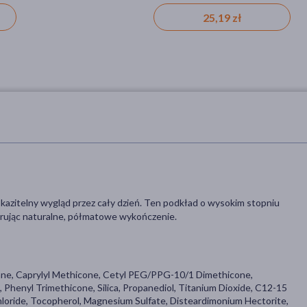
iki,
42,09 zł
36,59 zł
25,19 zł
azitelny wygląd przez cały dzień.
Ten podkład o wysokim stopniu
erując naturalne, półmatowe wykończenie.
xane, Caprylyl Methicone, Cetyl PEG/PPG-10/1 Dimethicone,
henyl Trimethicone, Silica, Propanediol, Titanium Dioxide, C12-15
loride, Tocopherol, Magnesium Sulfate, Disteardimonium Hectorite,