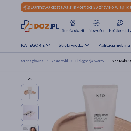
Darmowa dostawa z InPost od 39 zł tylko w aplika
Strefa okazji
Nowości
Krótkie dat
KATEGORIE
Strefa wiedzy
Aplikacja mobilna
Strona główna
Kosmetyki
Pielęgnacja twarzy
Neo Make Up 