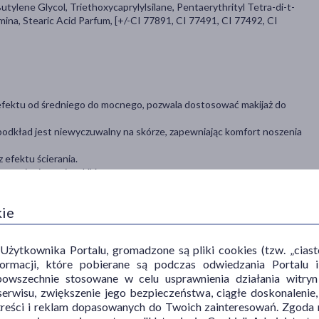
tylene Glycol, Triethoxycaprylylsilane, Pentaerythrityl Tetra-di-t-
ina, Stearic Acid Parfum, [+/-CI 77891, CI 77491, CI 77492, CI
 efektu od średniego do mocnego, pozwala dostosować makijaż do
e podkład jest niewyczuwaln
y na skórze, zapewniając komfort noszenia
 efektu ścierania.
ym promieniowaniem UV.
które działają przeciwutleniająco i chronią skórę przed wolnymi
kie
ytkownika Portalu, gromadzone są pliki cookies (tzw. „ciastec
informacji, które pobierane są podczas odwiedzania Portal
ąbeczki lub pędzla do podkładu lub delikatnie wklepywać palcami, do
powszechnie stosowane w celu usprawnienia działania witryn
ku potrzeby większego krycia, dołóż druga warstwę.
erwisu, zwiększenie jego bezpieczeństwa, ciągłe doskonalenie
treści i reklam dopasowanych do Twoich zainteresowań. Zgoda n