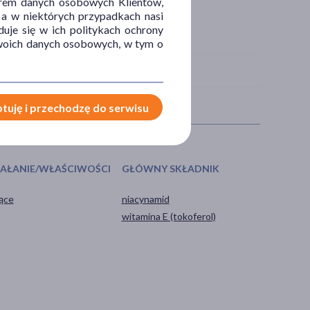
orem danych osobowych Klientów,
 a w niektórych przypadkach nasi
uje się w ich politykach ochrony
 Twoich danych osobowych, w tym o
tuję i przechodzę do serwisu
IAŁANIE/WŁAŚCIWOŚCI
GŁÓWNY SKŁADNIK
jące
niacynamid
witamina E (tokoferol)