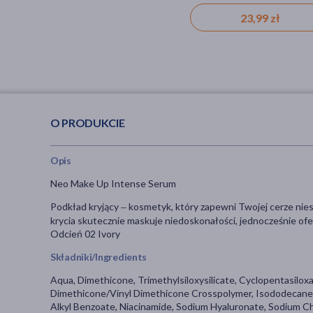
przebarwienia, wągry, zaskórn
39,19 zł
87,29 zł
23,99 zł
zmęczenie, dla alergików
O PRODUKCIE
Opis
Neo Make Up Intense Serum
Podkład kryjący
kosmetyk, który zapewni Twojej cerze niesk
–
krycia skutecznie maskuje niedoskonałości, jednocześnie of
Odcień 02 Ivory
Składniki/Ingredients
Aqua, Dimethicone, Trimethylsiloxysilicate, Cyclopentasilo
Dimethicone/Vinyl Dimethicone Crosspolymer, Isododecane, P
Alkyl Benzoate, Niacinamide, Sodium Hyaluronate, Sodium Ch