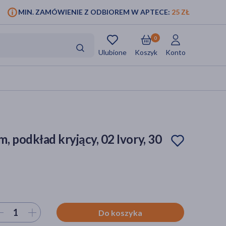
MIN. ZAMÓWIENIE Z ODBIOREM W APTECE:
25 ZŁ
0
Ulubione
Koszyk
Konto
 podkład kryjący, 02 Ivory, 30
ierz ilość
Do koszyka