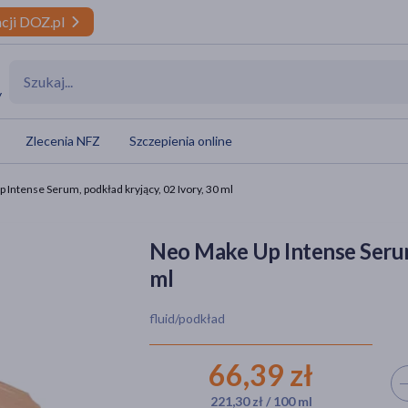
cji DOZ.pl
y
Zlecenia NFZ
Szczepienia online
Intense Serum, podkład kryjący, 02 Ivory, 30 ml
Neo Make Up Intense Serum,
ml
fluid/podkład
66,39 zł
Wyb
221,30 zł / 100 ml