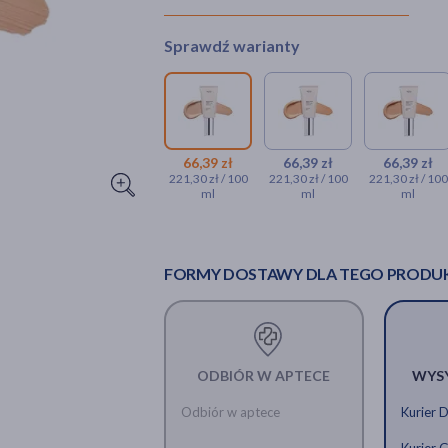
Sprawdź warianty
66,39 zł
66,39 zł
66,39 zł
221,30 zł / 100
221,30 zł / 100
221,30 zł / 100
ml
ml
ml
FORMY DOSTAWY DLA TEGO PRODU
ODBIÓR W APTECE
WYS
Odbiór w aptece
Kurier 
Kurier 