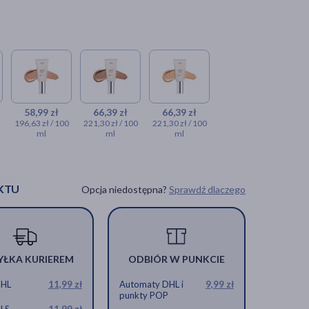
58,99 zł
66,39 zł
66,39 zł
196,63 zł / 100
221,30 zł / 100
221,30 zł / 100
ml
ml
ml
KTU
Opcja niedostępna?
Sprawdź dlaczego
YŁKA KURIEREM
ODBIÓR W PUNKCIE
DHL
11,99 zł
Automaty DHL i
9,99 zł
punkty POP
GLS
11,99 zł