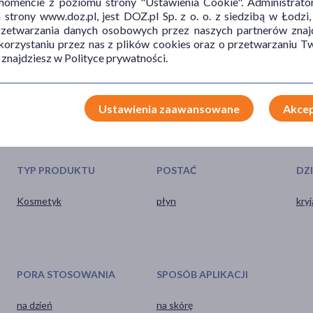
mencie z poziomu strony "Ustawienia Cookie". Administrat
ik kosmetyku.
trony www.doz.pl, jest DOZ.pl Sp. z o. o. z siedzibą w Łodzi,
przetwarzania danych osobowych przez naszych partnerów znajd
 korzystaniu przez nas z plików cookies oraz o przetwarzaniu
 znajdziesz w Polityce prywatności.
Ustawienia zaawansowane
Akcep
TYP PRODUKTU
POSTAĆ
DZ
Kosmetyk
płyn
kry
PORA STOSOWANIA
SPOSÓB APLIKACJI
na dzień
na skórę