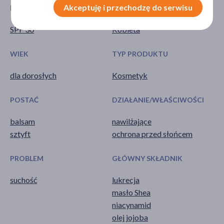
Akceptuję i przechodzę do serwisu
FILTRY PRZECIWSŁONECZNE
PŁEĆ
SPF 30
Kobieta
WIEK
TYP PRODUKTU
dla dorosłych
Kosmetyk
POSTAĆ
DZIAŁANIE/WŁAŚCIWOŚCI
balsam
nawilżające
sztyft
ochrona przed słońcem
PROBLEM
GŁÓWNY SKŁADNIK
suchość
lukrecja
masło Shea
niacynamid
olej jojoba