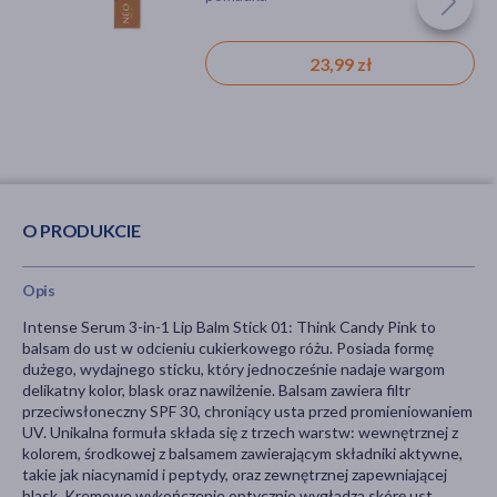
34,99 zł
32,99 zł
23,99 zł
O PRODUKCIE
Opis
Intense Serum 3-in-1 Lip Balm Stick 01: Think Candy Pink to
balsam do ust w odcieniu cukierkowego różu. Posiada formę
dużego, wydajnego sticku, który jednocześnie nadaje wargom
delikatny kolor, blask oraz nawilżenie. Balsam zawiera filtr
przeciwsłoneczny SPF 30, chroniący usta przed promieniowaniem
UV. Unikalna formuła składa się z trzech warstw: wewnętrznej z
kolorem, środkowej z balsamem zawierającym składniki aktywne,
takie jak niacynamid i peptydy, oraz zewnętrznej zapewniającej
blask. Kremowe wykończenie optycznie wygładza skórę ust.