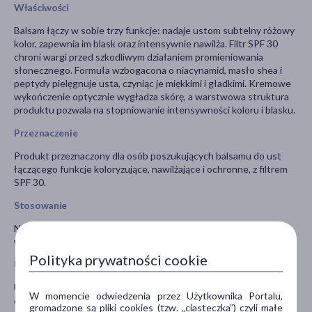
Właściwości
Balsam łączy w sobie trzy funkcje: nadaje ustom subtelny różowy
kolor, zapewnia im blask oraz intensywnie nawilża. Filtr SPF 30
chroni wargi przed szkodliwym działaniem promieniowania
słonecznego. Formuła wzbogacona o niacynamid, masło shea i
peptydy pielęgnuje usta, czyniąc je miękkimi i gładkimi. Kremowe
wykończenie optycznie wygładza skórę, a warstwowa struktura
produktu pozwala na stopniowanie intensywności koloru i blasku.
Przeznaczenie
Produkt przeznaczony dla osób poszukujących balsamu do ust
łączącego funkcje koloryzujące, nawilżające i ochronne, z filtrem
SPF 30.
Stosowanie
Nakładać bezpośrednio na usta, ruchem ciągłym. Aplikować
warstwowo, aby wzmocnić efekt koloru i blasku.
Polityka prywatności cookie
Uwagi
Unikać kontaktu z oczami. W przypadku dostania się produktu do
W momencie odwiedzenia przez Użytkownika Portalu,
oczu, natychmiast przepłukać je wodą. Przechowywać w miejscu
gromadzone są pliki cookies (tzw. „ciasteczka”) czyli małe