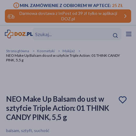
MIN. ZAMÓWIENIE Z ODBIOREM W APTECE:
25 ZŁ
Darmowa dostawa z InPost od 39 zł tylko w aplikacji
DOZ.pl
w
Hit
Hit
Strona główna
Kosmetyki
Makijaż
NEO Make Up Balsam do ust w sztyfcie Triple Action: 01 THINK CANDY
ofory
PINK, 5,5 g
do makijażu
dzieci
ść
Hit
Hit
ące
rmową
kijażu
NEO Make Up Balsam do ust w
ść
Hit
sztyfcie Triple Action: 01 THINK
CANDY PINK, 5,5 g
w
Hit
Hit
balsam, sztyft, suchość
ść
Hit