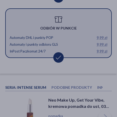
ODBIÓR W PUNKCIE
Automaty DHL i punkty POP
9,99 zł
Automaty i punkty odbioru GLS
9,99 zł
InPost Paczkomat 24/7
9,99 zł
SERIA:
INTENSE SERUM
PODOBNE PRODUKTY
INNI KUP
Rom&nd Glasting Melting Balm,
NEO Make Up Balsam do ust w
Neo Make Up, Get Your Vibe,
balsam do ust, 02 Lovey Pink, 3,5
sztyfcie Triple Action: 02 GOOD
kremowa pomadka do ust, 03
g
BLUSH NUDE, 5,5 g
Champion's Confetti , 1 szt.
balsam, pomadka
balsam, sztyft, suchość
pomadka