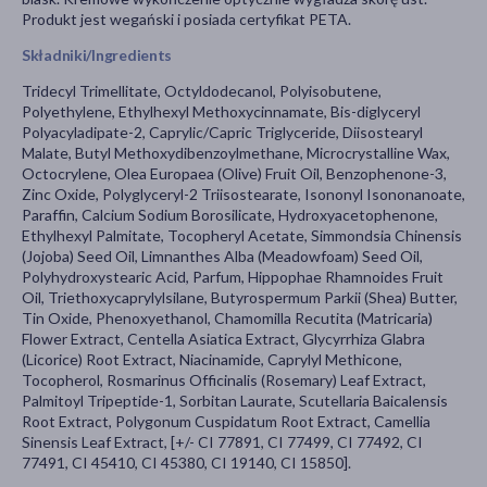
Produkt jest wegański i posiada certyfikat PETA.
Składniki/Ingredients
Tridecyl Trimellitate, Octyldodecanol, Polyisobutene,
Polyethylene, Ethylhexyl Methoxycinnamate, Bis-diglyceryl
Polyacyladipate-2, Caprylic/Capric Triglyceride, Diisostearyl
Malate, Butyl Methoxydibenzoylmethane, Microcrystalline Wax,
Octocrylene, Olea Europaea (Olive) Fruit Oil, Benzophenone-3,
Zinc Oxide, Polyglyceryl-2 Triisostearate, Isononyl Isononanoate,
Paraffin, Calcium Sodium Borosilicate, Hydroxyacetophenone,
Ethylhexyl Palmitate, Tocopheryl Acetate, Simmondsia Chinensis
(Jojoba) Seed Oil, Limnanthes Alba (Meadowfoam) Seed Oil,
Polyhydroxystearic Acid, Parfum, Hippophae Rhamnoides Fruit
Oil, Triethoxycaprylylsilane, Butyrospermum Parkii (Shea) Butter,
Tin Oxide, Phenoxyethanol, Chamomilla Recutita (Matricaria)
Flower Extract, Centella Asiatica Extract, Glycyrrhiza Glabra
(Licorice) Root Extract, Niacinamide, Caprylyl Methicone,
Tocopherol, Rosmarinus Officinalis (Rosemary) Leaf Extract,
Palmitoyl Tripeptide-1, Sorbitan Laurate, Scutellaria Baicalensis
Root Extract, Polygonum Cuspidatum Root Extract, Camellia
Sinensis Leaf Extract, [+/- CI 77891, CI 77499, CI 77492, CI
77491, CI 45410, CI 45380, CI 19140, CI 15850].