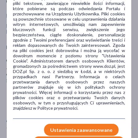
niedostępnym dla dzieci.
pliki tekstowe, zawierające niewielkie ilości informacji,
które pobierane są podczas odwiedzania Portalu i
przechowywane na Urządzeniu Użytkownika. Pliki cookies
Pokaż wszystkie produkty NEO MAKE UP
są powszechnie stosowane w celu usprawnienia działania
witryn internetowych, umożliwiają nam zapewnienie
Pokaż wszystkie produkty linii Intense Serum marki Neo
kluczowych funkcji serwisu, zwiększenie jego
Make Up
bezpieczeństwa, ciągłe doskonalenie, personalizację
zgodnie z Twoimi preferencjami oraz wyświetlanie treści i
reklam dopasowanych do Twoich zainteresowań. Zgoda
Producent
na pliki cookies jest dobrowolna i można ją wycofać w
dowolnym momencie z poziomu strony "Ustawienia
Cosmo Group Sp. z o.o.
Cookie". Administratorem danych osobowych Klientów,
gromadzonych za pośrednictwem strony www.doz.pl, jest
Jasielska 10A
DOZ.pl Sp. z o. o. z siedzibą w Łodzi, a w niektórych
60-476 Poznań
przypadkach nasi Partnerzy. Informacja o celach
info@cosmogroup.pl
przetwarzania danych osobowych przez naszych
partnerów znajduje się w ich politykach ochrony
prywatności. Więcej informacji o korzystaniu przez nas z
plików cookies oraz o przetwarzaniu Twoich danych
osobowych, w tym o przysługujących Ci uprawnieniach,
znajdziesz w Polityce prywatności.
CECHY PRODUKTU
Ustawienia zaawansowane