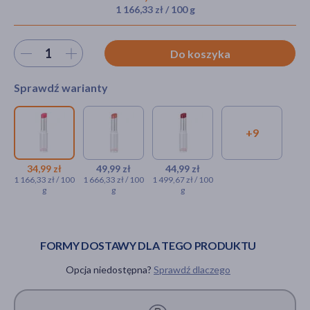
1 166,33 zł / 100 g
Wybierz ilość
Do koszyka
akijażu
Sprawdź warianty
Hit
+9
Rom&nd Glasting Melting
Rom&nd Glasting
Rom&nd
Balm, balsam do ust, 02 Lovey
Melting Balm, balsam
Glasting
Pink, 3,5 g
do ust, 03 Sorbet
Melting Balm,
34,99 zł
49,99 zł
44,99 zł
1 166,33 zł / 100
1 666,33 zł / 100
1 499,67 zł / 100
Balm, 3,5 g
balsam do ust,
g
g
g
34,99 zł
04 Hippie
49,99 zł
Berry, 3,5 g
44,99 zł
FORMY DOSTAWY DLA TEGO PRODUKTU
Opcja niedostępna?
Sprawdź dlaczego