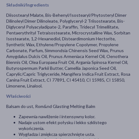
Składniki/Ingredients
Diisostearyl Malate, Bis-Behenyl/Isostearyl/Phytosteryl Dimer
Dilinoleyl Dimer Dilinoleate, Polyglyceryl-2 Triisostearate, Bis-
Diglyceryl Polyacyladipate-2, Paraffin, Tridecyl Trimellitate,
Pentaerythrityl Tetraisostearate, Microcrystalline Wax, Sorbitan
Isostearate, 1,2-Hexanediol, Disteardimonium Hectorite,
Synthetic Wax, Ethylene/Propylene Copolymer, Propylene
Carbonate, Parfum, Simmondsia Chinensis Seed Wax, Prunus
Amygdalus Dulcis Oil, Prunus Armeniaca Kernel Oil, Oenothera
Biennis Oil, Olea Europaea Fruit Oil, Argania Spinosa Kernel Oil,
Butyrospermum Parkii Butter, Camellia Japonica Seed Oil,
Caprylic/Capric Triglyceride, Mangifera Indica Fruit Extract, Rosa
Canina Fruit Extract, CI 77891, CI 45410, CI 15985, CI 15850,
Limonene, Linalool.
Właściwości
Balsam do ust, Rom&nd Glasting Melting Balm
Zapewnia nawilżenie i intensywny kolor.
Nadaje ustom efekt połysku i lekko szklistego
wykończenia.
Wygładza i zmiękcza spierzchnięte usta.