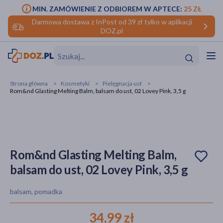
MIN. ZAMÓWIENIE Z ODBIOREM W APTECE:
25 ZŁ
Darmowa dostawa z InPost od 39 zł tylko w aplikacji
DOZ.pl
w
Hit
Hit
Strona główna
Kosmetyki
Pielęgnacja ust
Rom&nd Glasting Melting Balm, balsam do ust, 02 Lovey Pink, 3,5 g
ofory
do makijażu
dzieci
ść
Hit
Hit
ące
rmową
kijażu
Rom&nd Glasting Melting Balm,
balsam do ust, 02 Lovey Pink, 3,5 g
ść
Hit
balsam, pomadka
w
Hit
Hit
34,99 zł
ść
Hit