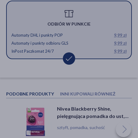
ODBIÓR W PUNKCIE
Automaty DHL i punkty POP
9,99 zł
Automaty i punkty odbioru GLS
9,99 zł
InPost Paczkomat 24/7
9,99 zł
PODOBNE PRODUKTY
INNI KUPOWALI RÓWNIEŻ
Nivea Blackberry Shine,
La Roche-Posay Cicaplast
pielęgnująca pomadka do ust,
Mains, regenerujący krem do
4,8 g
rąk, 50 ml
sztyft, pomadka, suchość
krem, otarcia, zaczerwienienie,
suchość, rogowacenie, dla alergików