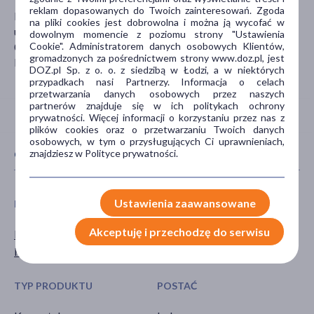
reklam dopasowanych do Twoich zainteresowań. Zgoda
PRIMAVERA PARFUM SP. Z O.O.
na pliki cookies jest dobrowolna i można ją wycofać w
ul. Józefa Piusa Dziekońskiego 3
dowolnym momencie z poziomu strony "Ustawienia
Cookie". Administratorem danych osobowych Klientów,
00-728 Warszawa
gromadzonych za pośrednictwem strony www.doz.pl, jest
biuro@primaveraparfum.pl
DOZ.pl Sp. z o. o. z siedzibą w Łodzi, a w niektórych
przypadkach nasi Partnerzy. Informacja o celach
przetwarzania danych osobowych przez naszych
partnerów znajduje się w ich politykach ochrony
prywatności. Więcej informacji o korzystaniu przez nas z
plików cookies oraz o przetwarzaniu Twoich danych
osobowych, w tym o przysługujących Ci uprawnieniach,
znajdziesz w Polityce prywatności.
CECHY PRODUKTU
Ustawienia zaawansowane
PŁEĆ
WIEK
Akceptuję i przechodzę do serwisu
Mężczyzna
dla dorosłych
Kobieta
TYP PRODUKTU
POSTAĆ