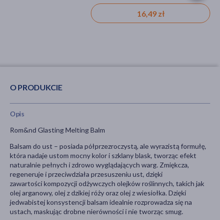
16,49 zł
45,99 zł
O PRODUKCIE
Opis
Rom&nd Glasting Melting Balm
Balsam do ust – posiada półprzezroczystą, ale wyrazistą formułę,
która nadaje ustom mocny kolor i szklany blask, tworząc efekt
naturalnie pełnych i zdrowo wyglądających warg. Zmiękcza,
regeneruje i przeciwdziała przesuszeniu ust, dzięki
zawartości kompozycji odżywczych olejków roślinnych, takich jak
olej arganowy, olej z dzikiej róży oraz olej z wiesiołka. Dzięki
jedwabistej konsystencji balsam idealnie rozprowadza się na
ustach, maskując drobne nierówności i nie tworząc smug.