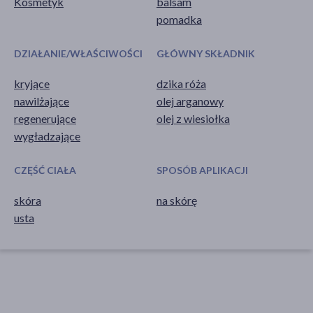
Kosmetyk
balsam
pomadka
DZIAŁANIE/WŁAŚCIWOŚCI
GŁÓWNY SKŁADNIK
kryjące
dzika róża
nawilżające
olej arganowy
regenerujące
olej z wiesiołka
wygładzające
CZĘŚĆ CIAŁA
SPOSÓB APLIKACJI
skóra
na skórę
usta