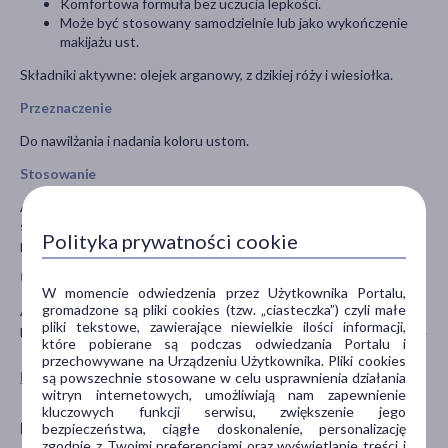
Komfortowa formuła bez uczucia lepkości.
Może być stosowany samodzielnie lub jako wykończenie
makijażu ust.
Składniki aktywne: olejek arganowy, z dzikiej róży i wiesiołka.
Przeznaczenie
Do nawilżania i nadania koloru ustom.
Stosowanie
Aplikuj balsam bezpośrednio na usta w razie potrzeby. Możesz
stosować samodzielnie lub jako warstwę nawierzchnią na inne
Polityka prywatności cookie
produkty do ust.
Uwagi
W momencie odwiedzenia przez Użytkownika Portalu,
gromadzone są pliki cookies (tzw. „ciasteczka”) czyli małe
Aby zachować intensywność koloru i jakość formuły, przechowuj
pliki tekstowe, zawierające niewielkie ilości informacji,
produkt w chłodnym i ciemnym miejscu. Do użytku zewnętrznego.
które pobierane są podczas odwiedzania Portalu i
przechowywane na Urządzeniu Użytkownika. Pliki cookies
Pokaż wszystkie produkty ROM&ND
są powszechnie stosowane w celu usprawnienia działania
witryn internetowych, umożliwiają nam zapewnienie
kluczowych funkcji serwisu, zwiększenie jego
Dystrybutor
bezpieczeństwa, ciągłe doskonalenie, personalizację
zgodnie z Twoimi preferencjami oraz wyświetlanie treści i