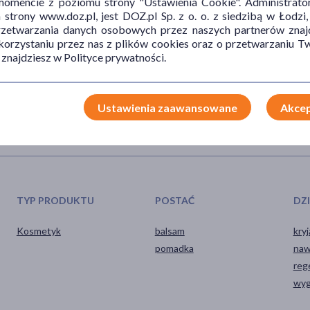
mencie z poziomu strony "Ustawienia Cookie". Administrat
trony www.doz.pl, jest DOZ.pl Sp. z o. o. z siedzibą w Łodzi,
przetwarzania danych osobowych przez naszych partnerów znajd
 korzystaniu przez nas z plików cookies oraz o przetwarzaniu
ać jego intensywność kolorów. Unikaj kontaktu z oczami.
 znajdziesz w Polityce prywatności.
Ustawienia zaawansowane
Akcep
TYP PRODUKTU
POSTAĆ
DZ
Kosmetyk
balsam
kry
pomadka
naw
reg
wyg