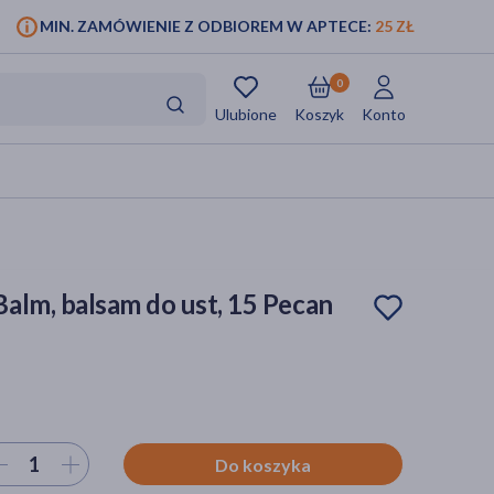
MIN. ZAMÓWIENIE Z ODBIOREM W APTECE:
25 ZŁ
0
Ulubione
Koszyk
Konto
alm, balsam do ust, 15 Pecan
ierz ilość
Do koszyka