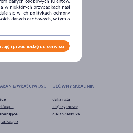
orem danych osobowych Klientów,
 a w niektórych przypadkach nasi
uje się w ich politykach ochrony
 Twoich danych osobowych, w tym o
tuję i przechodzę do serwisu
IAŁANIE/WŁAŚCIWOŚCI
GŁÓWNY SKŁADNIK
jące
dzika róża
ilżające
olej arganowy
enerujące
olej z wiesiołka
ładzające