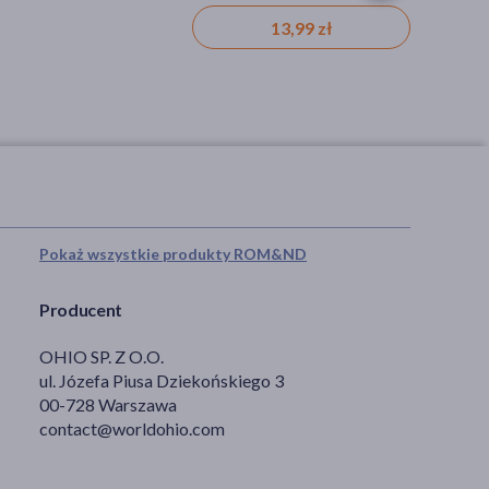
13,99 zł
47,49 zł
Pokaż wszystkie produkty ROM&ND
Producent
OHIO SP. Z O.O.
ul. Józefa Piusa Dziekońskiego 3
00-728 Warszawa
contact@worldohio.com