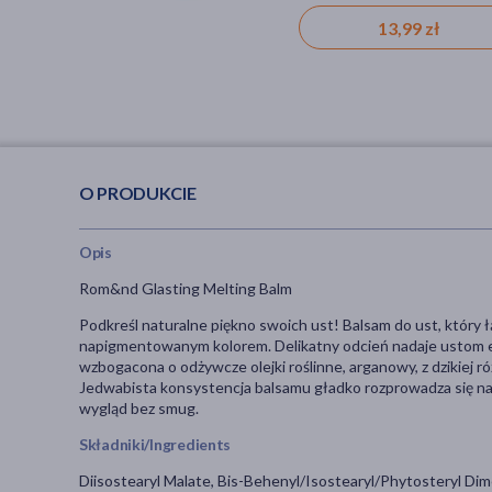
13,99 zł
6,99 zł
O PRODUKCIE
Opis
Rom&nd Glasting Melting Balm
Podkreśl naturalne piękno swoich ust! Balsam do ust, który
napigmentowanym kolorem. Delikatny odcień nadaje ustom ele
wzbogacona o odżywcze olejki roślinne, arganowy, z dzikiej ró
Jedwabista konsystencja balsamu gładko rozprowadza się na 
wygląd bez smug.
Składniki/Ingredients
Diisostearyl Malate, Bis-Behenyl/Isostearyl/Phytosteryl Dimer