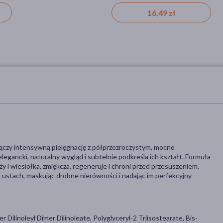
16,49 zł
42,99 zł
 łączy intensywną pielęgnację z półprzezroczystym, mocno
gancki, naturalny wygląd i subtelnie podkreśla ich kształt. Formuła
ży i wiesiołka, zmiękcza, regeneruje i chroni przed przesuszeniem.
ustach, maskując drobne nierówności i nadając im perfekcyjny
 Dilinoleyl Dimer Dilinoleate, Polyglyceryl-2 Triisostearate, Bis-