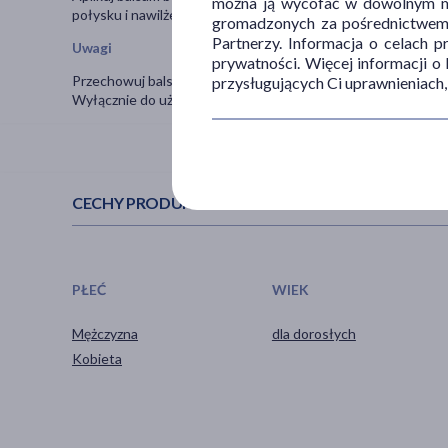
można ją wycofać w dowolnym mo
połysku i nawilżenia.
gromadzonych za pośrednictwem s
Partnerzy. Informacja o celach 
Uwagi
prywatności. Więcej informacji o
Przechowuj balsam w chłodnym, ciemnym miejscu, aby zachow
przysługujących Ci uprawnieniach,
Wyłącznie do użytku zewnętrznego.
CECHY PRODUKTU
PŁEĆ
WIEK
Mężczyzna
dla dorosłych
Kobieta