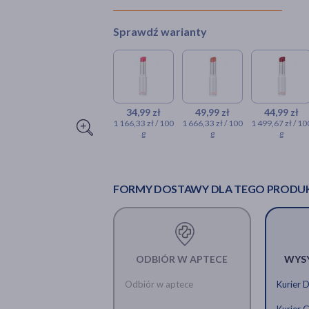
Sprawdź warianty
34,99 zł
49,99 zł
44,99 zł
1 166,33 zł / 100
1 666,33 zł / 100
1 499,67 zł / 10
g
g
g
FORMY DOSTAWY DLA TEGO PRODU
ODBIÓR W APTECE
WYS
Odbiór w aptece
Kurier 
Kurier 