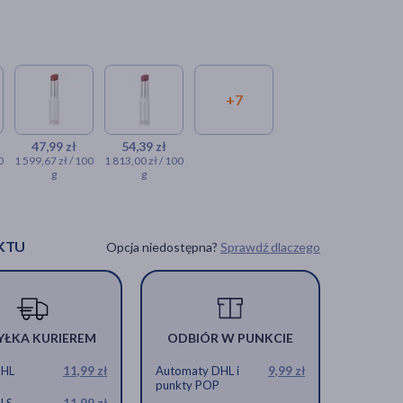
+7
47,99 zł
54,39 zł
0
1 599,67 zł / 100
1 813,00 zł / 100
g
g
KTU
Opcja niedostępna?
Sprawdź dlaczego
YŁKA KURIEREM
ODBIÓR W PUNKCIE
DHL
11,99 zł
Automaty DHL i
9,99 zł
punkty POP
GLS
11,99 zł