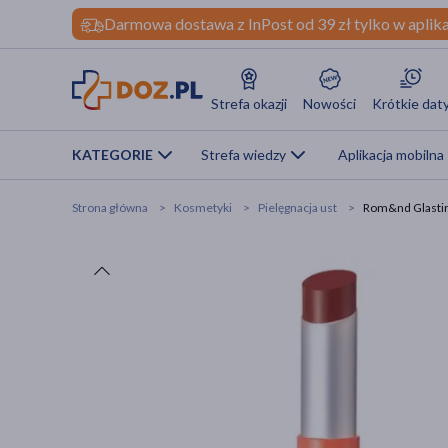
Darmowa dostawa z InPost od 39 zł tylko w aplika
Strefa okazji
Nowości
Krótkie dat
KATEGORIE
Strefa wiedzy
Aplikacja mobilna
Strona główna
Kosmetyki
Pielęgnacja ust
Rom&nd Glasting