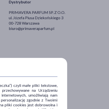
Dystrybutor
PRIMAVERA PARFUM SP. Z O.O.
ul. Józefa Piusa Dziekońskiego 3
00-728 Warszawa
biuro@primaveraparfum.pl
zka”) czyli małe pliki tekstowe,
u i przechowywane na Urządzeniu
 internetowych, umożliwiają nam
, personalizację zgodnie z Twoimi
a pliki cookies jest dobrowolna i