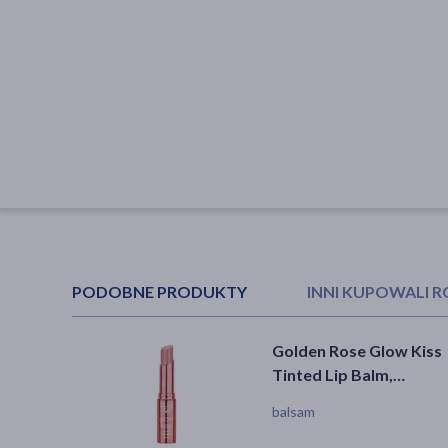
PODOBNE PRODUKTY
INNI KUPOWALI 
Golden Rose Glow Kiss
Enilome Healthy Beaut
Tinted Lip Balm,
Dermonutrivum, poma
koloryzujący balsam do
regenerująca do ust, 4,5
balsam
pomadka, suchość, dla
ust, 01 Vanilla, 3 g
alergików, bez substancji
zapachowych