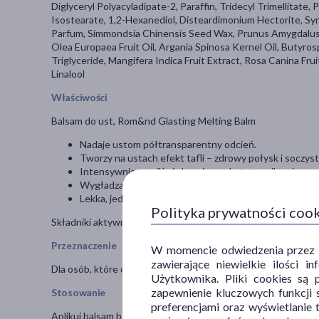
Diglyceryl Polyacyladipate-2, Paraffin, Tridecyl Trimellitate,
Isostearate, 1,2-Hexanediol, Disteardimonium Hectorite, S
Parfum, Simmondsia Chinensis Seed Wax, Prunus Amygdalus D
Olea Europaea Fruit Oil, Argania Spinosa Kernel Oil, Butyros
Triglyceride, Mangifera Indica Fruit Extract, Rosa Canina Fr
Linalool
Właściwości
Balsam do ust, Rom&nd Glasting Melting Balm
Nadaje ustom półtransparentny odcień.
Tworzy na ustach efekt tafli – zdrowy połysk i soczyst
Intensywnie nawilża i chroni przed utratą wilgoci.
Wygładza i zmiękcza spierzchnięte usta.
Lekka, jedwabista konsystencja, która równomiernie s
Polityka prywatności coo
Składniki aktywne: olejek arganowy, z dzikiej róży i wiesiołka.
Przeznaczenie
W momencie odwiedzenia przez Uż
zawierające niewielkie ilości 
Dla osób, które chcą połączyć pielęgnację ust z delikatnym m
Użytkownika. Pliki cookies są 
zapewnienie kluczowych funkcji s
Stosowanie
preferencjami oraz wyświetlanie 
Aplikuj balsam bezpośrednio na usta w razie potrzeby. Może