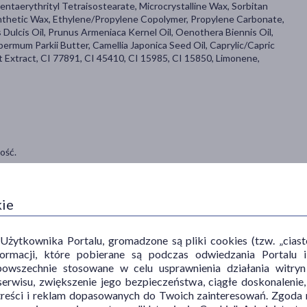
 Pentaerythrityl Tetraisostearate, Microcrystalline Wax, Sorbitan
ynthetic Wax, Ethylene/Propylene Copolymer, Propylene Carbonate,
ulcis Oil, Prunus Armeniaca Kernel Oil, Oenothera Biennis Oil,
permum Parkii Butter, Camellia Japonica Seed Oil, Caprylic/Capric
uit Extract, CI 77891, CI 45410, CI 15985, CI 15850, Limonene,
ość.
ię rozprowadza.
kie
ytkownika Portalu, gromadzone są pliki cookies (tzw. „ciastec
informacji, które pobierane są podczas odwiedzania Portal
akijażem.
powszechnie stosowane w celu usprawnienia działania witryn
erwisu, zwiększenie jego bezpieczeństwa, ciągłe doskonalenie
treści i reklam dopasowanych do Twoich zainteresowań. Zgoda n
sz stosować go samodzielnie lub na pomadkę, aby dodać efekt