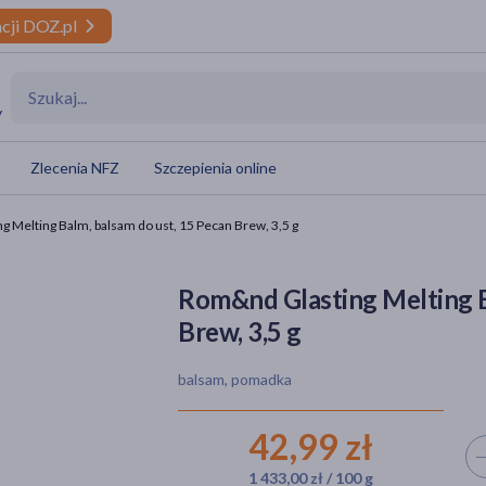
cji DOZ.pl
y
Zlecenia NFZ
Szczepienia online
 Melting Balm, balsam do ust, 15 Pecan Brew, 3,5 g
Rom&nd Glasting Melting B
Brew, 3,5 g
balsam, pomadka
42,99 zł
Wyb
1 433,00 zł / 100 g