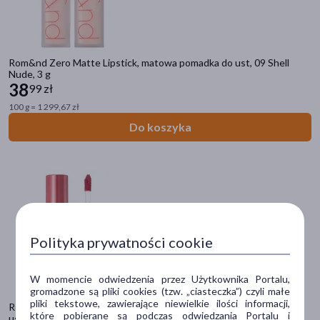
Kobieta
(68)
Mężczyzna
(64)
Wiek
Rom&nd Zero Matte Lipstick, matowa pomadka do ust, 09 Shell
Nude, 3 g
dla dorosłych
(68)
38
99 zł
100 g = 1 299,67 zł
Typ produktu
Do koszyka
Kosmetyk
(68)
Sposób aplikacji
na skórę
(64)
na włosy
(4)
Polityka prywatności cookie
Postać
W momencie odwiedzenia przez Użytkownika Portalu,
błyszczyk
(30)
gromadzone są pliki cookies (tzw. „ciasteczka”) czyli małe
pliki tekstowe, zawierające niewielkie ilości informacji,
Rom&nd Juicy Lasting Tint, mocno napigmentowany błyszczyk do
pomadka
(21)
które pobierane są podczas odwiedzania Portalu i
ust, 11 Pink Pumpkin, 5,5 g