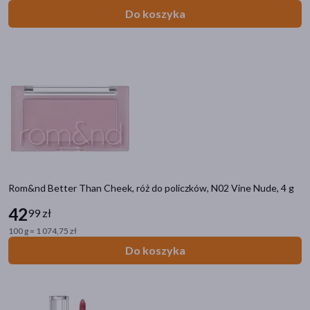
Do koszyka
Rom&nd Better Than Cheek, róż do policzków, N02 Vine Nude, 4 g
42
99 zł
100 g = 1 074,75 zł
Do koszyka