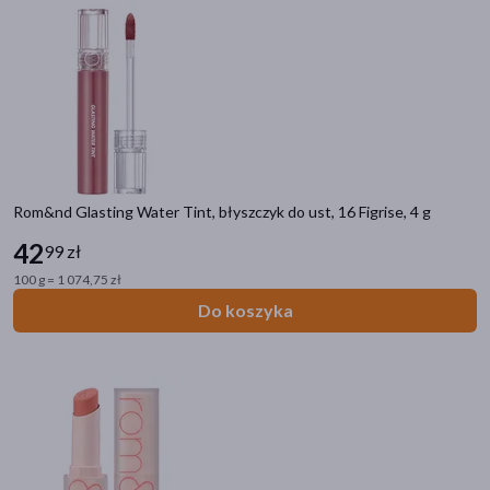
Wysyłka
Cena
zł
–
zł
Rom&nd Glasting Water Tint, błyszczyk do ust, 16 Figrise, 4 g
42
99 zł
Linia produktowa
100 g = 1 074,75 zł
Rom&nd Glasting Water
(13)
Do koszyka
Rom&nd Zero Matte Lipstick
(4)
Rom&nd Better Than Eyes
(3)
Rom&nd Better Than Palette
(1)
Płeć