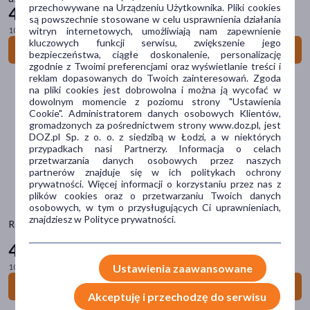
przechowywane na Urządzeniu Użytkownika. Pliki cookies
42
99 zł
balsam
(12)
są powszechnie stosowane w celu usprawnienia działania
100 g = 859,80 zł
witryn internetowych, umożliwiają nam zapewnienie
puder
(8)
kluczowych funkcji serwisu, zwiększenie jego
Do koszyka
bezpieczeństwa, ciągłe doskonalenie, personalizację
tusz
(4)
zgodnie z Twoimi preferencjami oraz wyświetlanie treści i
reklam dopasowanych do Twoich zainteresowań. Zgoda
pokaż więcej
na pliki cookies jest dobrowolna i można ją wycofać w
dowolnym momencie z poziomu strony "Ustawienia
Problem
Cookie". Administratorem danych osobowych Klientów,
gromadzonych za pośrednictwem strony www.doz.pl, jest
przebarwienia
(5)
DOZ.pl Sp. z o. o. z siedzibą w Łodzi, a w niektórych
przypadkach nasi Partnerzy. Informacja o celach
zaczerwienienie
(3)
przetwarzania danych osobowych przez naszych
partnerów znajduje się w ich politykach ochrony
ochrona przeciwsłoneczna
(2)
prywatności. Więcej informacji o korzystaniu przez nas z
plików cookies oraz o przetwarzaniu Twoich danych
osobowych, w tym o przysługujących Ci uprawnieniach,
Główne składniki
znajdziesz w Polityce prywatności.
Rom&nd Glasting Color Gloss, błyszczyk do ust, 05 Dim Mauve, 4 g
dzika róża
(12)
42
99 zł
olej arganowy
(12)
100 g = 1 074,75 zł
Ustawienia zaawansowane
Do koszyka
olej z wiesiołka
(12)
Akceptuję i przechodzę do serwisu