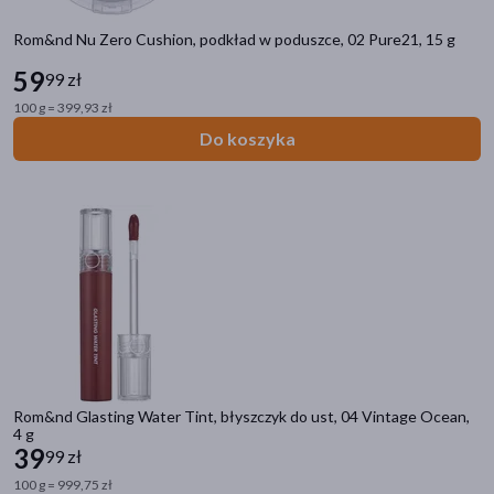
Rom&nd Nu Zero Cushion, podkład w poduszce, 02 Pure21, 15 g
59
99 zł
100 g = 399,93 zł
Do koszyka
Rom&nd Glasting Water Tint, błyszczyk do ust, 04 Vintage Ocean,
4 g
39
99 zł
100 g = 999,75 zł