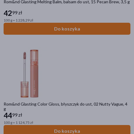
Rom&nd Glasting Melting Balm, balsam do ust, 15 Pecan Brew, 3,5 g
SPF 50
(0)
42
99 zł
SPF
(3)
100 g = 1 228,29 zł
Do koszyka
Rom&nd Glasting Color Gloss, błyszczyk do ust, 02 Nutty Vague, 4
g
44
99 zł
100 g = 1 124,75 zł
Do koszyka