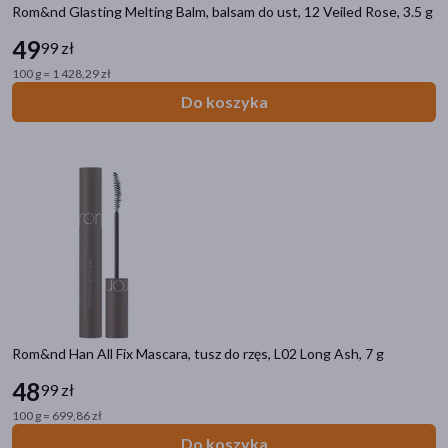
Rom&nd Glasting Melting Balm, balsam do ust, 12 Veiled Rose, 3.5 g
49
99 zł
100 g = 1 428,29 zł
Do koszyka
Rom&nd Han All Fix Mascara, tusz do rzęs, L02 Long Ash, 7 g
48
99 zł
100 g = 699,86 zł
Do koszyka