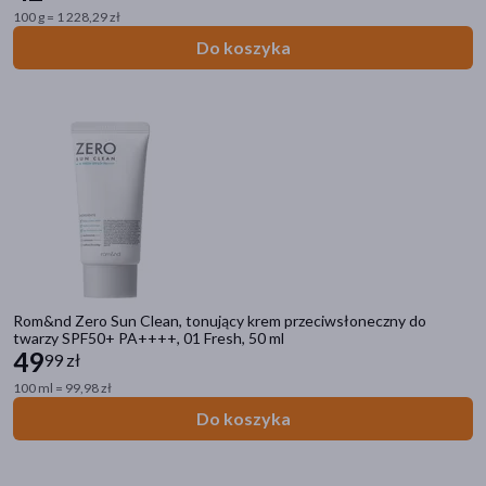
100 g = 1 228,29 zł
Do koszyka
Kategorie produktów
Rom&nd Zero Sun Clean, tonujący krem przeciwsłoneczny do
Kosmetyki
twarzy SPF50+ PA++++, 01 Fresh, 50 ml
49
99 zł
Filtry
100 ml = 99,98 zł
Do koszyka
Dostępny
(67)
Dostawa