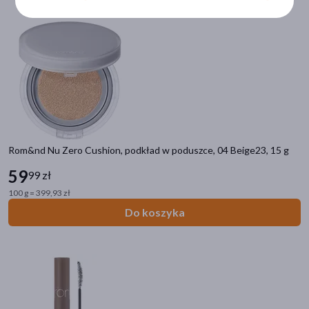
kwas hialuronowy
(7)
olej z bawełny
(4)
pokaż więcej
Część ciała
skóra
(64)
usta
(51)
twarz
(9)
Rom&nd Nu Zero Cushion, podkład w poduszce, 04 Beige23, 15 g
oczy
(8)
59
99 zł
powieki
(8)
100 g = 399,93 zł
pokaż więcej
Do koszyka
Specyfika
Dla wegan
(2)
Do opalania
(2)