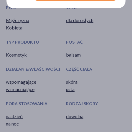
PŁEĆ
WIEK
Mężczyzna
dla dorosłych
Kobieta
TYP PRODUKTU
POSTAĆ
Kosmetyk
balsam
DZIAŁANIE/WŁAŚCIWOŚCI
CZĘŚĆ CIAŁA
wspomagające
skóra
wzmacniające
usta
PORA STOSOWANIA
RODZAJ SKÓRY
na dzień
dowolna
na noc