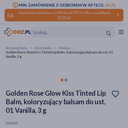
MIN. ZAMÓWIENIE Z ODBIOREM W APTECE:
25 ZŁ
Darmowa dostawa z InPost od 39 zł tylko w aplikacji
DOZ.pl
w
Hit
Hit
Strona główna
Kosmetyki
Makijaż
Golden Rose Glow Kiss Tinted Lip Balm, koloryzujący balsam do ust, 01
ofory
Vanilla, 3 g
do makijażu
dzieci
ść
Hit
Hit
ące
rmową
kijażu
Golden Rose Glow Kiss Tinted Lip
ść
Hit
Balm, koloryzujący balsam do ust,
01 Vanilla, 3 g
w
Hit
Hit
balsam
ść
Hit