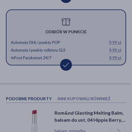
ODBIÓR W PUNKCIE
Automaty DHL i punkty POP
9,99 zł
Automaty i punkty odbioru GLS
9,99 zł
InPost Paczkomat 24/7
9,99 zł
PODOBNE PRODUKTY
INNI KUPOWALI RÓWNIEŻ
Rom&nd Glasting Melting Balm,
Golden Rose, Sparkle Bright,
balsam do ust, 04 Hippie Berry,
błyszcząca pomadka do ust, nr
3,5 g
151, 3,3 g
balsam, pomadka
pomadka, suchość