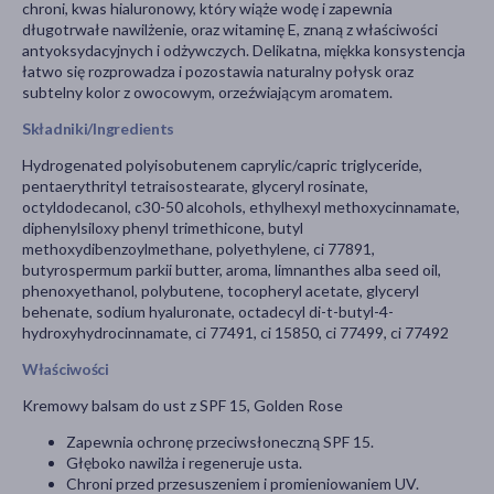
chroni, kwas hialuronowy, który wiąże wodę i zapewnia
długotrwałe nawilżenie, oraz witaminę E, znaną z właściwości
antyoksydacyjnych i odżywczych. Delikatna, miękka konsystencja
łatwo się rozprowadza i pozostawia naturalny połysk oraz
subtelny kolor z owocowym, orzeźwiającym aromatem.
Składniki/Ingredients
Hydrogenated polyisobutenem caprylic/capric triglyceride,
pentaerythrityl tetraisostearate, glyceryl rosinate,
octyldodecanol, c30-50 alcohols, ethylhexyl methoxycinnamate,
diphenylsiloxy phenyl trimethicone, butyl
methoxydibenzoylmethane, polyethylene, ci 77891,
butyrospermum parkii butter, aroma, limnanthes alba seed oil,
phenoxyethanol, polybutene, tocopheryl acetate, glyceryl
behenate, sodium hyaluronate, octadecyl di-t-butyl-4-
hydroxyhydrocinnamate, ci 77491, ci 15850, ci 77499, ci 77492
Właściwości
Kremowy balsam do ust z SPF 15, Golden Rose
Zapewnia ochronę przeciwsłoneczną SPF 15.
Głęboko nawilża i regeneruje usta.
Chroni przed przesuszeniem i promieniowaniem UV.