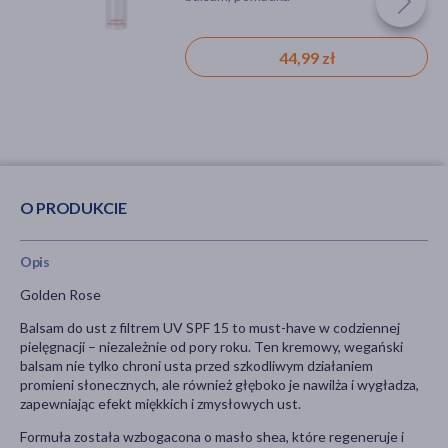
44,99 zł
15,99 zł
O PRODUKCIE
Opis
Golden Rose
Balsam do ust z filtrem UV SPF 15 to must-have w codziennej
pielęgnacji – niezależnie od pory roku. Ten kremowy, wegański
balsam nie tylko chroni usta przed szkodliwym działaniem
promieni słonecznych, ale również głęboko je nawilża i wygładza,
zapewniając efekt miękkich i zmysłowych ust.
Formuła została wzbogacona o masło shea, które regeneruje i