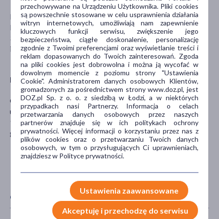
przechowywane na Urządzeniu Użytkownika. Pliki cookies
są powszechnie stosowane w celu usprawnienia działania
ERKUL COSMETICS SAN. TİC. A.Ş.
witryn internetowych, umożliwiają nam zapewnienie
Petrol Ofisi Cd. No:1
kluczowych funkcji serwisu, zwiększenie jego
34310 Avci İSTANBUL - Turcja
bezpieczeństwa, ciągłe doskonalenie, personalizację
zgodnie z Twoimi preferencjami oraz wyświetlanie treści i
info@goldenrose.com.tr
reklam dopasowanych do Twoich zainteresowań. Zgoda
na pliki cookies jest dobrowolna i można ją wycofać w
dowolnym momencie z poziomu strony "Ustawienia
Dystrybutor
Cookie". Administratorem danych osobowych Klientów,
gromadzonych za pośrednictwem strony www.doz.pl, jest
DOZ.pl Sp. z o. o. z siedzibą w Łodzi, a w niektórych
GOLDEN ROSE SP. Z O.O.
przypadkach nasi Partnerzy. Informacja o celach
ul. Lodowa 126 A
przetwarzania danych osobowych przez naszych
93-232 Łódź
partnerów znajduje się w ich politykach ochrony
prywatności. Więcej informacji o korzystaniu przez nas z
goldenrose@goldenrose.pl
plików cookies oraz o przetwarzaniu Twoich danych
osobowych, w tym o przysługujących Ci uprawnieniach,
znajdziesz w Polityce prywatności.
Ustawienia zaawansowane
CECHY PRODUKTU
Akceptuję i przechodzę do serwisu