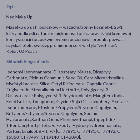
Opis
Neo Make Up
Masełko do ust i policzków
wszechstronny kosmetyk 2w1,
–
który podkreśli naturalne piękno ust i policzków.
Dzięki kremowej
konsystencji i brzoskwiniowemu odcieniowi, produkt pozwala
uzyskać efekt świeżej, promiennej cery w stylu "wet skin".
Kolor: 02 Peach
Składniki/Ingredients
Isononyl Isononanoate, Diisostearyl Malate, Dicaprylyl
Carbonate, Ricinus Communis Seed Oil, Cera Microcristallina,
Myristyl Lactate, Silica, Cetyl Ricinoleate, Caprylic Capric
Triglyceride, Stearalkonium Hectorite, Polyglyceryl-3
Diisostearate,Polyglyceryl-3 Polyricinoleate, Mangifera Indica
Seed Butter, Tocopherol, Glycine Soja Oil, Tocopheryl Acetate,
Isohexadecane, Ethylene/Propylene/Styrene Copolymer,
Butylene/Ethylene/Styrene Copolymer, Sodium
Hyaluronate,Xanthan Gum, Phenoxyethanol,Tripeptide-
1,Pentaerythrityl Tetra-di-t-butyl Hydroxyhydrocinnamate,
Parfum, Linalool, BHT, +/- [CI 77891, CI 77491, CI 77492, CI
15850, CI 77499, CI 19140, CI 42090].