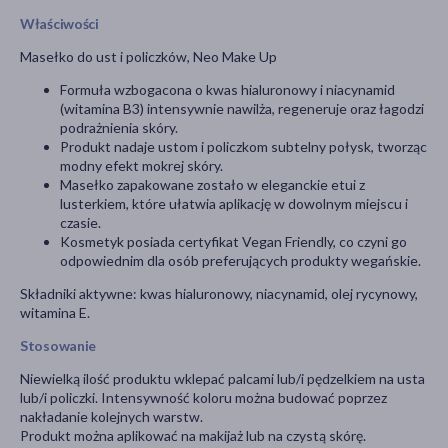
Właściwości
Masełko do ust i policzków, Neo Make Up
Formuła wzbogacona o kwas hialuronowy i niacynamid
(witamina B3) intensywnie nawilża, regeneruje oraz łagodzi
podrażnienia skóry.
Produkt nadaje ustom i policzkom subtelny połysk, tworząc
modny efekt mokrej skóry.
Masełko zapakowane zostało w eleganckie etui z
lusterkiem, które ułatwia aplikację w dowolnym miejscu i
czasie.
Kosmetyk posiada certyfikat Vegan Friendly, co czyni go
odpowiednim dla osób preferujących produkty wegańskie.
Składniki aktywne: kwas hialuronowy, niacynamid, olej rycynowy,
witamina E.
Stosowanie
Niewielką ilość produktu wklepać palcami lub/i pędzelkiem na usta
lub/i policzki. Intensywność koloru można budować poprzez
nakładanie kolejnych warstw.
Produkt można aplikować na makijaż lub na czystą skórę.