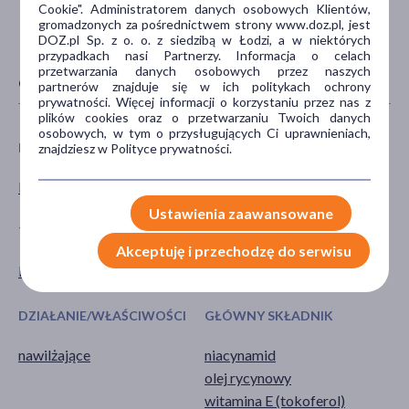
Cookie". Administratorem danych osobowych Klientów,
gromadzonych za pośrednictwem strony www.doz.pl, jest
DOZ.pl Sp. z o. o. z siedzibą w Łodzi, a w niektórych
przypadkach nasi Partnerzy. Informacja o celach
przetwarzania danych osobowych przez naszych
CECHY PRODUKTU
partnerów znajduje się w ich politykach ochrony
prywatności. Więcej informacji o korzystaniu przez nas z
plików cookies oraz o przetwarzaniu Twoich danych
osobowych, w tym o przysługujących Ci uprawnieniach,
PŁEĆ
WIEK
znajdziesz w Polityce prywatności.
Kobieta
dla dorosłych
Ustawienia zaawansowane
TYP PRODUKTU
POSTAĆ
Akceptuję i przechodzę do serwisu
Kosmetyk
masło
DZIAŁANIE/WŁAŚCIWOŚCI
GŁÓWNY SKŁADNIK
nawilżające
niacynamid
olej rycynowy
witamina E (tokoferol)