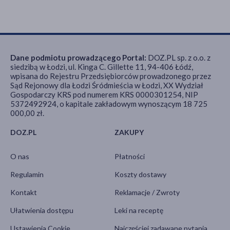
Dane podmiotu prowadzącego Portal:
DOZ.PL sp. z o.o. z
siedzibą w Łodzi, ul. Kinga C. Gillette 11, 94-406 Łódź,
wpisana do Rejestru Przedsiębiorców prowadzonego przez
Sąd Rejonowy dla Łodzi Śródmieścia w Łodzi, XX Wydział
Gospodarczy KRS pod numerem KRS 0000301254, NIP
5372492924, o kapitale zakładowym wynoszącym 18 725
000,00 zł.
DOZ.PL
ZAKUPY
O nas
Płatności
Regulamin
Koszty dostawy
Kontakt
Reklamacje / Zwroty
Ułatwienia dostępu
Leki na receptę
Ustawienia Cookie
Najczęściej zadawane pytania