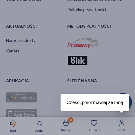
Polityka prywatności
AKTUALNOŚCI
METODY PŁATNOŚCI
Nasze produkty
Kariera
APLIKACJA
ŚLEDŹ NAS NA
Cześć, porozmawiaj ze mną
0
Koszyk
Ulubione
Konto
Start
Szukaj
Strefa okazji
Nowości
Krótkie daty