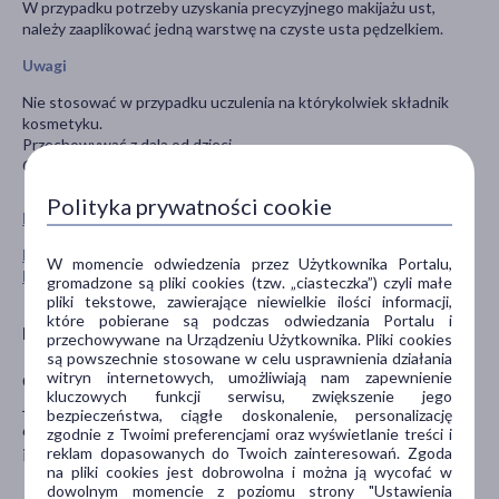
W przypadku potrzeby uzyskania precyzyjnego makijażu ust,
należy zaaplikować jedną warstwę na czyste usta pędzelkiem.
Uwagi
Nie stosować w przypadku uczulenia na którykolwiek składnik
kosmetyku.
Przechowywać z dala od dzieci.
Chronić przed działaniem wysokich temperatur.
Polityka prywatności cookie
Pokaż wszystkie produkty NEO MAKE UP
Pokaż wszystkie produkty linii Intense Serum marki Neo
W momencie odwiedzenia przez Użytkownika Portalu,
Make Up
gromadzone są pliki cookies (tzw. „ciasteczka”) czyli małe
pliki tekstowe, zawierające niewielkie ilości informacji,
które pobierane są podczas odwiedzania Portalu i
Producent
przechowywane na Urządzeniu Użytkownika. Pliki cookies
są powszechnie stosowane w celu usprawnienia działania
witryn internetowych, umożliwiają nam zapewnienie
Cosmo Group Sp. z o.o.
kluczowych funkcji serwisu, zwiększenie jego
Jasielska 10A
bezpieczeństwa, ciągłe doskonalenie, personalizację
60-476 Poznań
zgodnie z Twoimi preferencjami oraz wyświetlanie treści i
reklam dopasowanych do Twoich zainteresowań. Zgoda
info@cosmogroup.pl
na pliki cookies jest dobrowolna i można ją wycofać w
dowolnym momencie z poziomu strony "Ustawienia