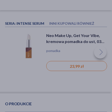
SERIA:
INTENSE SERUM
INNI KUPOWALI RÓWNIEŻ
Bioderma Sensibio AR+ CC SPF
Neo Make Up, Get Your Vibe,
50+, ochronny krem kojący i
kremowa pomadka do ust, 03
redukujący zaczerwienienia,
Champion's Confetti , 1 szt.
balsam, ochrona przeciwsłoneczna,
pomadka
odcień jasny, 40 ml
podrażnienie, zaczerwienienie, bez
substancji zapachowych
97,59 zł
23,99 zł
O PRODUKCIE