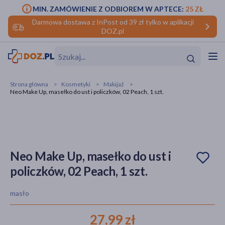
MIN. ZAMÓWIENIE Z ODBIOREM W APTECE:
25 ZŁ
Darmowa dostawa z InPost od 39 zł tylko w aplikacji
DOZ.pl
w
Hit
Hit
Strona główna
Kosmetyki
Makijaż
Neo Make Up, masełko do ust i policzków, 02 Peach, 1 szt.
ofory
do makijażu
dzieci
ść
Hit
Hit
ące
rmową
kijażu
Neo Make Up, masełko do ust i
policzków, 02 Peach, 1 szt.
ść
Hit
masło
w
Hit
Hit
27,99 zł
ść
Hit