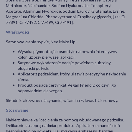
Methicone, Niacinamide, Sodium Hyaluronate, Tocopheryl
Acetate, Aluminum Hydroxide, Sodium Lauroyl Glutamate, Lysine,
Magnesium Chloride, Phenoxyethanol, Ethylhexylglycerin, [+/-: Ci
77891, Ci 77492, Ci77499, Ci 77491].
Właściwości
Satynowe cienie sypkie, Neo Make Up:
Wysoka pigmentacja kosmetyku zapewnia intensywny
kolor już przy pierwszej aplikacji.
Satynowe wykończenie nadaje powiekom subtelny,
elegancki połysk.
Aplikator z pędzelkiem, który ułatwia precyzyjne nakładanie
cienia.
Produkt posiada certyfikat Vegan Friendly, co czyni go
odpowiednim dla wegan.
Składniki aktywne: niacynamid, witamina E, kwas hialuronowy.
Stosowanie
Nabierz niewielką ilość cienia za pomocą wbudowanego pędzelka.
Delikatnie strzepnij nadmiar produktu. Aplikatorem nanieś cień
bezpośrednio na powieki. Dla uzyskania głębszego, bardziej