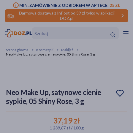
MIN. ZAMÓWIENIE Z ODBIOREM W APTECE:
25 ZŁ
Darmowa dostawa z InPost od 39 zł tylko w aplikacji
DOZ.pl
w
Hit
Hit
Strona główna
Kosmetyki
Makijaż
Neo Make Up, satynowe cienie sypkie, 05 Shiny Rose, 3 g
ofory
do makijażu
dzieci
ść
Hit
Hit
ące
rmową
kijażu
Neo Make Up, satynowe cienie
sypkie, 05 Shiny Rose, 3 g
ść
Hit
w
Hit
Hit
37,19 zł
1 239,67 zł / 100 g
ść
Hit