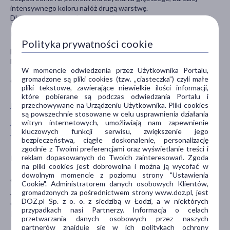
intensywnego koloru nałóż drugą warstwę.
Dla zwiększenia trwałości makijażu zaaplikuj bazę pod cienie.
Uwagi
Polityka prywatności cookie
Nie stosować w przypadku uczulenia na którykolwiek składnik
kosmetyku.
W momencie odwiedzenia przez Użytkownika Portalu,
Przechowywać z dala od dzieci.
gromadzone są pliki cookies (tzw. „ciasteczka”) czyli małe
Chronić przed działaniem wysokich temperatur.
pliki tekstowe, zawierające niewielkie ilości informacji,
które pobierane są podczas odwiedzania Portalu i
przechowywane na Urządzeniu Użytkownika. Pliki cookies
Pokaż wszystkie produkty NEO MAKE UP
są powszechnie stosowane w celu usprawnienia działania
Pokaż wszystkie produkty linii Intense Serum marki Neo
witryn internetowych, umożliwiają nam zapewnienie
kluczowych funkcji serwisu, zwiększenie jego
Make Up
bezpieczeństwa, ciągłe doskonalenie, personalizację
zgodnie z Twoimi preferencjami oraz wyświetlanie treści i
reklam dopasowanych do Twoich zainteresowań. Zgoda
Producent
na pliki cookies jest dobrowolna i można ją wycofać w
dowolnym momencie z poziomu strony "Ustawienia
Cosmo Group Sp. z o.o.
Cookie". Administratorem danych osobowych Klientów,
Jasielska 10A
gromadzonych za pośrednictwem strony www.doz.pl, jest
DOZ.pl Sp. z o. o. z siedzibą w Łodzi, a w niektórych
60-476 Poznań
przypadkach nasi Partnerzy. Informacja o celach
info@cosmogroup.pl
przetwarzania danych osobowych przez naszych
partnerów znajduje się w ich politykach ochrony