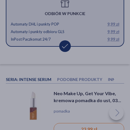
ODBIÓR W PUNKCIE
Automaty DHL i punkty POP
9,99 zł
Automaty i punkty odbioru GLS
9,99 zł
InPost Paczkomat 24/7
9,99 zł
SERIA:
INTENSE SERUM
PODOBNE PRODUKTY
INNI KUP
Paese, potrójne cienie do
Paese Soft Eye Pencil, kredka do
Neo Make Up, Get Your Vibe,
powiek, Opal 238 Caffe Latte,
oczu, 01 jet black, 1,35 g
kremowa pomadka do ust, 03
2,85 g
Champion's Confetti , 1 szt.
puder
pomadka
21,99 zł
22,19 zł
23,99 zł