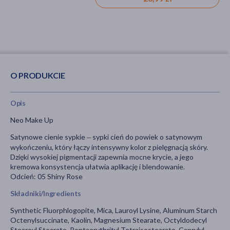
O PRODUKCIE
Opis
Neo Make Up
Satynowe cienie sypkie
sypki cień do powiek o satynowym
–
wykończeniu, który łączy intensywny kolor z pielęgnacją skóry.
Dzięki wysokiej pigmentacji zapewnia mocne krycie, a jego
kremowa konsystencja ułatwia aplikację i blendowanie.
Odcień:
05 Shiny Rose
Składniki/Ingredients
Synthetic Fluorphlogopite, Mica, Lauroyl Lysine, Aluminum Starch
Octenylsuccinate, Kaolin, Magnesium Stearate, Octyldodecyl
Stearoyl Stearate, Pentaerythrityl Tetraisostearate, Caprylyl