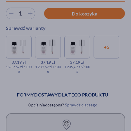
Wybierz ilość
Do koszyka
akijażu
Sprawdź warianty
+3
Neo Make Up, satynowe
Neo Make Up,
Neo Make Up,
Hit
cienie sypkie, 01 Milky Beige,
satynowe cienie
satynowe
3 g
sypkie, 02 Peachy
cienie sypkie,
37,19 zł
37,19 zł
37,19 zł
1 239,67 zł / 100
1 239,67 zł / 100
1 239,67 zł / 100
Nude, 3 g
03 Silky Taupe,
g
g
g
37,19 zł
3 g
37,19 zł
37,19 zł
FORMY DOSTAWY DLA TEGO PRODUKTU
Opcja niedostępna?
Sprawdź dlaczego