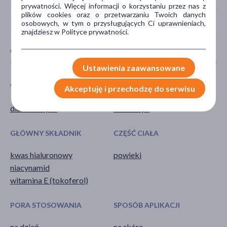
prywatności. Więcej informacji o korzystaniu przez nas z
plików cookies oraz o przetwarzaniu Twoich danych
osobowych, w tym o przysługujących Ci uprawnieniach,
znajdziesz w Polityce prywatności.
CECHY PRODUKTU
Ustawienia zaawansowane
WIEK
TYP PRODUKTU
Akceptuję i przechodzę do serwisu
dla dorosłych
Kosmetyk
GŁÓWNY SKŁADNIK
CZĘŚĆ CIAŁA
kwas hialuronowy
powieki
niacynamid
witamina E (tokoferol)
PORA STOSOWANIA
SPOSÓB APLIKACJI
na dzień
na skórę