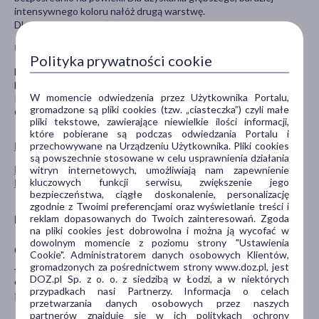
intensywnego koloru nałóż drugą warstwę.
Dla zwiększenia trwałości makijażu zaaplikuj bazę pod cienie.
Uwagi
Polityka prywatności cookie
Nie stosować w przypadku uczulenia na którykolwiek składnik
kosmetyku.
W momencie odwiedzenia przez Użytkownika Portalu,
Przechowywać z dala od dzieci.
gromadzone są pliki cookies (tzw. „ciasteczka”) czyli małe
Chronić przed działaniem wysokich temperatur.
pliki tekstowe, zawierające niewielkie ilości informacji,
które pobierane są podczas odwiedzania Portalu i
przechowywane na Urządzeniu Użytkownika. Pliki cookies
Pokaż wszystkie produkty NEO MAKE UP
są powszechnie stosowane w celu usprawnienia działania
Pokaż wszystkie produkty linii Intense Serum marki Neo
witryn internetowych, umożliwiają nam zapewnienie
kluczowych funkcji serwisu, zwiększenie jego
Make Up
bezpieczeństwa, ciągłe doskonalenie, personalizację
zgodnie z Twoimi preferencjami oraz wyświetlanie treści i
reklam dopasowanych do Twoich zainteresowań. Zgoda
Producent
na pliki cookies jest dobrowolna i można ją wycofać w
dowolnym momencie z poziomu strony "Ustawienia
Cosmo Group Sp. z o.o.
Cookie". Administratorem danych osobowych Klientów,
Jasielska 10A
gromadzonych za pośrednictwem strony www.doz.pl, jest
DOZ.pl Sp. z o. o. z siedzibą w Łodzi, a w niektórych
60-476 Poznań
przypadkach nasi Partnerzy. Informacja o celach
info@cosmogroup.pl
przetwarzania danych osobowych przez naszych
partnerów znajduje się w ich politykach ochrony