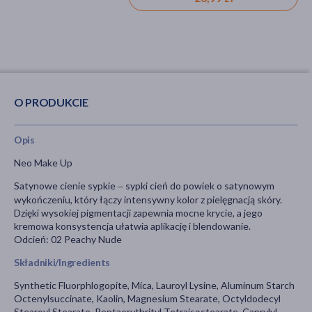
O PRODUKCIE
Opis
Neo Make Up
Satynowe cienie sypkie
sypki cień do powiek o satynowym
–
wykończeniu, który łączy intensywny kolor z pielęgnacją skóry.
Dzięki wysokiej pigmentacji zapewnia mocne krycie, a jego
kremowa konsystencja ułatwia aplikację i blendowanie.
Odcień:
02 Peachy Nude
Składniki/Ingredients
Synthetic Fluorphlogopite, Mica, Lauroyl Lysine, Aluminum Starch
Octenylsuccinate, Kaolin, Magnesium Stearate, Octyldodecyl
Stearoyl Stearate, Pentaerythrityl Tetraisostearate, Caprylyl