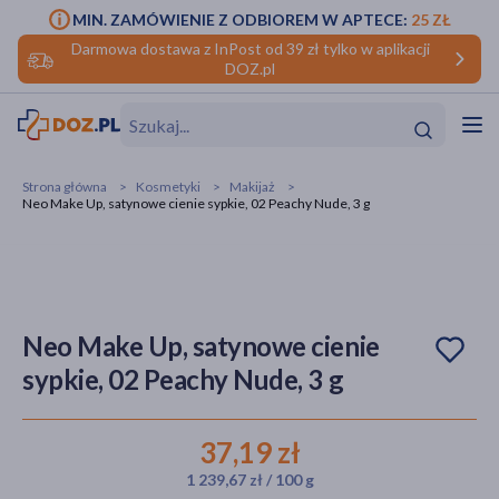
MIN. ZAMÓWIENIE Z ODBIOREM W APTECE:
25 ZŁ
Darmowa dostawa z InPost od 39 zł tylko w aplikacji
DOZ.pl
w
Hit
Hit
Strona główna
Kosmetyki
Makijaż
Neo Make Up, satynowe cienie sypkie, 02 Peachy Nude, 3 g
ofory
do makijażu
dzieci
ść
Hit
Hit
ące
rmową
kijażu
Neo Make Up, satynowe cienie
sypkie, 02 Peachy Nude, 3 g
ść
Hit
w
Hit
Hit
37,19 zł
1 239,67 zł / 100 g
ść
Hit