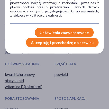
prywatności. Więcej informacji o korzystaniu przez nas z
plików cookies oraz o przetwarzaniu Twoich danych
osobowych, w tym o przysługujących Ci uprawnieniach,
znajdziesz w Polityce prywatności.
CECHY PRODUKTU
Ustawienia zaawansowane
WIEK
TYP PRODUKTU
Akceptuję i przechodzę do serwisu
dla dorosłych
Kosmetyk
GŁÓWNY SKŁADNIK
CZĘŚĆ CIAŁA
kwas hialuronowy
powieki
niacynamid
witamina E (tokoferol)
PORA STOSOWANIA
SPOSÓB APLIKACJI
na dzień
na skórę