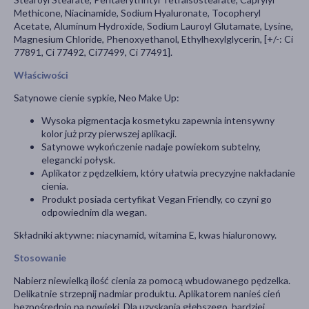
Methicone, Niacinamide, Sodium Hyaluronate, Tocopheryl
Acetate, Aluminum Hydroxide, Sodium Lauroyl Glutamate, Lysine,
Magnesium Chloride, Phenoxyethanol, Ethylhexylglycerin, [+/-: Ci
77891, Ci 77492, Ci77499, Ci 77491].
Właściwości
Satynowe cienie sypkie, Neo Make Up:
Wysoka pigmentacja kosmetyku zapewnia intensywny
kolor już przy pierwszej aplikacji.
Satynowe wykończenie nadaje powiekom subtelny,
elegancki połysk.
Aplikator z pędzelkiem, który ułatwia precyzyjne nakładanie
cienia.
Produkt posiada certyfikat Vegan Friendly, co czyni go
odpowiednim dla wegan.
Składniki aktywne: niacynamid, witamina E, kwas hialuronowy.
Stosowanie
Nabierz niewielką ilość cienia za pomocą wbudowanego pędzelka.
Delikatnie strzepnij nadmiar produktu. Aplikatorem nanieś cień
bezpośrednio na powieki. Dla uzyskania głębszego, bardziej