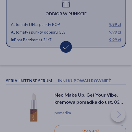
ODBIÓR W PUNKCIE
Automaty DHL i punkty POP
9,99 zł
Automaty i punkty odbioru GLS
9,99 zł
InPost Paczkomat 24/7
9,99 zł
SERIA:
INTENSE SERUM
INNI KUPOWALI RÓWNIEŻ
Bioderma Sensibio AR+ CC SPF
Neo Make Up, Get Your Vibe,
50+, ochronny krem kojący i
kremowa pomadka do ust, 03
redukujący zaczerwienienia,
Champion's Confetti , 1 szt.
balsam, ochrona przeciwsłoneczna,
pomadka
odcień jasny, 40 ml
podrażnienie, zaczerwienienie, bez
substancji zapachowych
97,59 zł
23,99 zł