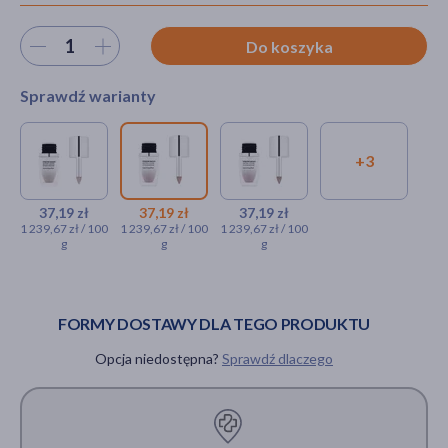
Wybierz ilość
Do koszyka
akijażu
Sprawdź warianty
+3
Neo Make Up, satynowe
Neo Make Up,
Neo Make Up,
Hit
cienie sypkie, 01 Milky Beige,
satynowe cienie
satynowe
3 g
sypkie, 02 Peachy
cienie sypkie,
37,19 zł
37,19 zł
37,19 zł
1 239,67 zł / 100
1 239,67 zł / 100
1 239,67 zł / 100
Nude, 3 g
03 Silky Taupe,
g
g
g
37,19 zł
3 g
37,19 zł
37,19 zł
FORMY DOSTAWY DLA TEGO PRODUKTU
Opcja niedostępna?
Sprawdź dlaczego