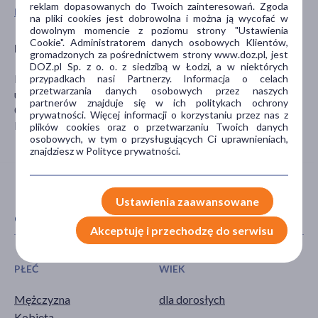
reklam dopasowanych do Twoich zainteresowań. Zgoda
Pokaż wszystkie produkty ROM&ND
na pliki cookies jest dobrowolna i można ją wycofać w
dowolnym momencie z poziomu strony "Ustawienia
Cookie". Administratorem danych osobowych Klientów,
Dystrybutor
gromadzonych za pośrednictwem strony www.doz.pl, jest
DOZ.pl Sp. z o. o. z siedzibą w Łodzi, a w niektórych
PRIMAVERA PARFUM SP. Z O.O.
przypadkach nasi Partnerzy. Informacja o celach
przetwarzania danych osobowych przez naszych
ul. Józefa Piusa Dziekońskiego 3
partnerów znajduje się w ich politykach ochrony
00-728 Warszawa
prywatności. Więcej informacji o korzystaniu przez nas z
biuro@primaveraparfum.pl
plików cookies oraz o przetwarzaniu Twoich danych
osobowych, w tym o przysługujących Ci uprawnieniach,
znajdziesz w Polityce prywatności.
Ustawienia zaawansowane
CECHY PRODUKTU
Akceptuję i przechodzę do serwisu
PŁEĆ
WIEK
Mężczyzna
dla dorosłych
Kobieta