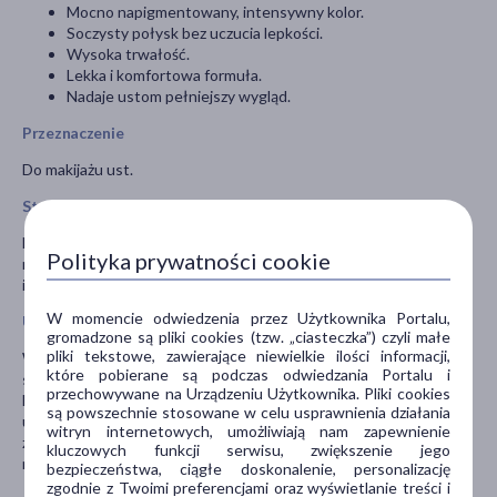
Mocno napigmentowany, intensywny kolor.
Soczysty połysk bez uczucia lepkości.
Wysoka trwałość.
Lekka i komfortowa formuła.
Nadaje ustom pełniejszy wygląd.
Przeznaczenie
Do makijażu ust.
Stosowanie
Nałóż produkt równomiernie na usta za pomocą aplikatora. W
Polityka prywatności cookie
razie potrzeby dołóż kolejną warstwę dla uzyskania bardziej
intensywnego efektu.
W momencie odwiedzenia przez Użytkownika Portalu,
Uwagi
gromadzone są pliki cookies (tzw. „ciasteczka”) czyli małe
pliki tekstowe, zawierające niewielkie ilości informacji,
W przypadku wystąpienia podrażnień (np. wysypki, obrzęków,
które pobierane są podczas odwiedzania Portalu i
swędzenia) należy przerwać stosowanie i skonsultować się z
przechowywane na Urządzeniu Użytkownika. Pliki cookies
lekarzem. Nie stosować na uszkodzoną skórę, rany lub blizny. Po
są powszechnie stosowane w celu usprawnienia działania
użyciu szczelnie zamknąć opakowanie. Przechowywać poza
witryn internetowych, umożliwiają nam zapewnienie
zasięgiem dzieci. W przypadku kontaktu z oczami – przemyć
kluczowych funkcji serwisu, zwiększenie jego
natychmiast dużą ilością wody.
bezpieczeństwa, ciągłe doskonalenie, personalizację
zgodnie z Twoimi preferencjami oraz wyświetlanie treści i