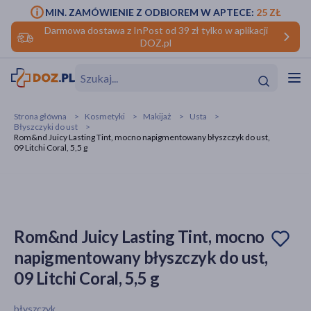
MIN. ZAMÓWIENIE Z ODBIOREM W APTECE:
25 ZŁ
Darmowa dostawa z InPost od 39 zł tylko w aplikacji
DOZ.pl
w
Hit
Hit
Strona główna
Kosmetyki
Makijaż
Usta
Błyszczyki do ust
ofory
Rom&nd Juicy Lasting Tint, mocno napigmentowany błyszczyk do ust,
09 Litchi Coral, 5,5 g
do makijażu
dzieci
ść
Hit
Hit
ące
rmową
kijażu
Rom&nd Juicy Lasting Tint, mocno
ść
Hit
napigmentowany błyszczyk do ust,
w
Hit
Hit
09 Litchi Coral, 5,5 g
ść
Hit
błyszczyk