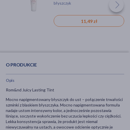
błyszczyk
balsam, ochrona przeciwsłoneczna,
odcień jasny, 40 ml
podrażnienie, zaczerwienienie, bez
substancji zapachowych
11,49 zł
97,59 zł
O PRODUKCIE
Opis
Rom&nd Juicy Lasting Tint
Mocno napigmentowany błyszczyk do ust – połączenie trwałości
szminki z blaskiem błyszczyka. Mocno napigmentowana formuła
nadaje ustom intensywny kolor, a jednocześnie pozostawia
lśniące, soczyste wykończenie bez uczucia lepkości czy ciężkości.
Lekka konsystencja sprawia, że produkt jest niemal
niewyczuwalny na ustach, a owocowe odcienie optycznie je