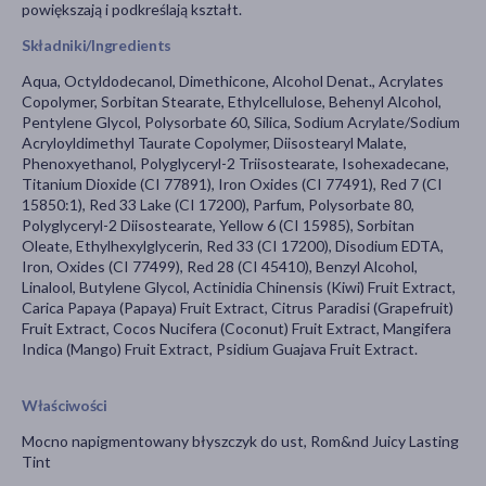
powiększają i podkreślają kształt.
Składniki/Ingredients
Aqua, Octyldodecanol, Dimethicone, Alcohol Denat., Acrylates
Copolymer, Sorbitan Stearate, Ethylcellulose, Behenyl Alcohol,
Pentylene Glycol, Polysorbate 60, Silica, Sodium Acrylate/Sodium
Acryloyldimethyl Taurate Copolymer, Diisostearyl Malate,
Phenoxyethanol, Polyglyceryl-2 Triisostearate, Isohexadecane,
Titanium Dioxide (CI 77891), Iron Oxides (CI 77491), Red 7 (CI
15850:1), Red 33 Lake (CI 17200), Parfum, Polysorbate 80,
Polyglyceryl-2 Diisostearate, Yellow 6 (CI 15985), Sorbitan
Oleate, Ethylhexylglycerin, Red 33 (CI 17200), Disodium EDTA,
Iron, Oxides (CI 77499), Red 28 (CI 45410), Benzyl Alcohol,
Linalool, Butylene Glycol, Actinidia Chinensis (Kiwi) Fruit Extract,
Carica Papaya (Papaya) Fruit Extract, Citrus Paradisi (Grapefruit)
Fruit Extract, Cocos Nucifera (Coconut) Fruit Extract, Mangifera
Indica (Mango) Fruit Extract, Psidium Guajava Fruit Extract.
Właściwości
Mocno napigmentowany błyszczyk do ust, Rom&nd Juicy Lasting
Tint