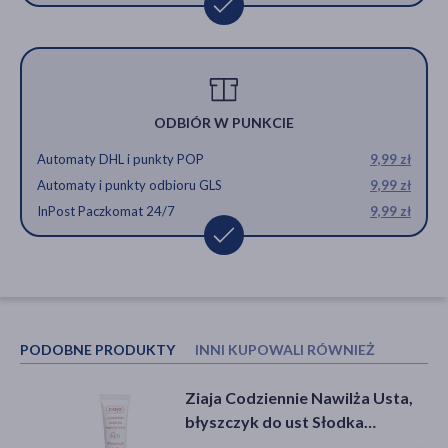
ODBIÓR W PUNKCIE
Automaty DHL i punkty POP
9,99 zł
Automaty i punkty odbioru GLS
9,99 zł
InPost Paczkomat 24/7
9,99 zł
PODOBNE PRODUKTY
INNI KUPOWALI RÓWNIEŻ
Ziaja Codziennie Nawilża Usta,
Bioderma Sensibio AR+ CC SPF
błyszczyk do ust Słodka
50+, ochronny krem kojący i
Mirabelka, 12 ml
redukujący zaczerwienienia,