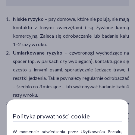
Niskie ryzyko
– psy domowe, które nie polują, nie mają
kontaktu z innymi zwierzętami i są żywione karmą
komercyjną. Zaleca się odrobaczanie lub badanie kału
1–2 razy w roku.
Umiarkowane ryzyko
– czworonogi wychodzące na
spacer (np. w parkach czy wybiegach), kontaktujące się
często z innymi psami, sporadycznie jedzące trawę i
resztki jedzenia. Takie psy należy regularnie odrobaczać
– średnio co 3 miesiące – lub wykonywać badanie kału 4
razy w roku.
Wysokie ryzyko
– psy żyjące swobodnie w
gospodarstwach, polujące lub jedzące surowe mięso.
Polityka prywatności cookie
Odrobaczanie lub badanie kału należy przeprowadzać
co 1–2 miesiące.
W momencie odwiedzenia przez Użytkownika Portalu,