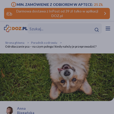
MIN. ZAMÓWIENIE Z ODBIOREM W APTECE:
25 ZŁ
Darmowa dostawa z InPost od 39 zł tylko w aplikacji
DOZ.pl
w
Hit
Hit
Strona główna
Poradnik o zdrowiu
Odrobaczanie psa – na czym polega i kiedy należy je przeprowadzić?
ofory
do makijażu
dzieci
ść
Hit
Hit
ące
rmową
kijażu
ść
Hit
w
Hit
Hit
Anna
ść
Hit
Biegańska