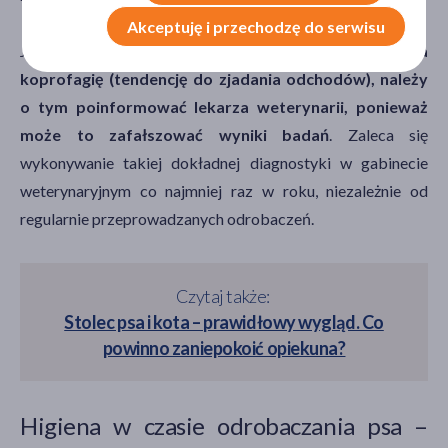
Akceptuję i przechodzę do serwisu
Jeśli jako właściciel
zauważyłeś u Twojego psa
koprofagię (tendencję do zjadania odchodów), należy
o tym poinformować lekarza weterynarii, ponieważ
może to zafałszować wyniki badań
. Zaleca się
wykonywanie takiej dokładnej diagnostyki w gabinecie
weterynaryjnym co najmniej raz w roku, niezależnie od
regularnie przeprowadzanych odrobaczeń.
Czytaj także:
Stolec psa i kota – prawidłowy wygląd. Co
powinno zaniepokoić opiekuna?
Higiena w czasie odrobaczania psa –