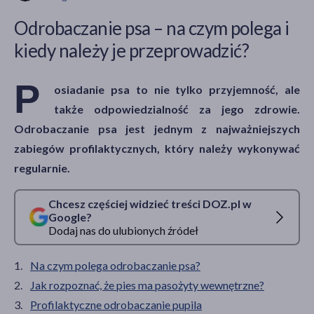
Odrobaczanie psa – na czym polega i
kiedy należy je przeprowadzić?
akijażu
P
osiadanie psa to nie tylko przyjemność, ale
także odpowiedzialność za jego zdrowie.
Hit
Odrobaczanie psa jest jednym z najważniejszych
zabiegów profilaktycznych, który należy wykonywać
regularnie.
Chcesz częściej widzieć treści DOZ.pl w
Google?
Dodaj nas do ulubionych źródeł
Na czym polega odrobaczanie psa?
Jak rozpoznać, że pies ma pasożyty wewnętrzne?
Profilaktyczne odrobaczanie pupila