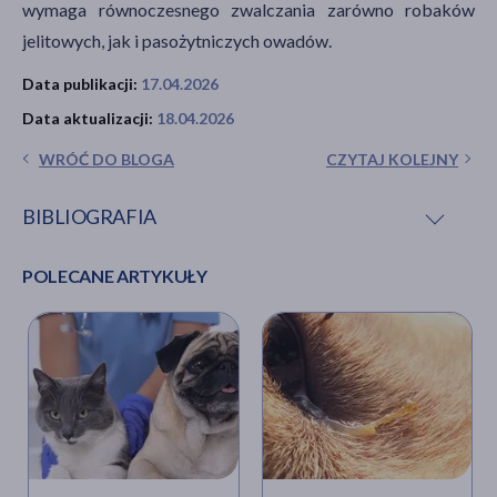
wymaga równoczesnego zwalczania zarówno robaków
jelitowych, jak i pasożytniczych owadów.
Data publikacji:
17.04.2026
Data aktualizacji:
18.04.2026
WRÓĆ DO BLOGA
CZYTAJ KOLEJNY
BIBLIOGRAFIA
POLECANE ARTYKUŁY
J. Gundłach, A. Sadzikowski,
Parazytologia i
parazytozy zwierząt
, Państwowe Wydawnictwo
Rolnicze i Leśne, Warszawa 2004, s. 50–52, 257–258,
275–280, 283–287.
R. Sokół i in.,
Diagnostyka najczęściej występujących
parazytoz u psów i kotów stwierdzanych w praktyce
weterynaryjnej
, „Weterynaria w Praktyce” 2014, t. 11,
nr 3, s. 32–38.
ESCCAP,
Odrobaczanie psów i kotów. Przewodnik
ESCCAP 01
, [online]