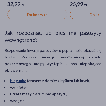
32,99
25,99
zł
zł
Do koszyka
Do kosz
Jak rozpoznać, że pies ma pasożyty
wewnętrzne?
Rozpoznanie inwazji pasożytów u pupila może okazać się
trudne.
Podczas inwazji pasożytniczej układu
pokarmowego mogą wystąpić u psa niepokojące
objawy, m.in.:
biegunka
(czasem z domieszką śluzu lub krwi),
wymioty,
utrata masy ciała mimo apetytu,
wzdęcia,