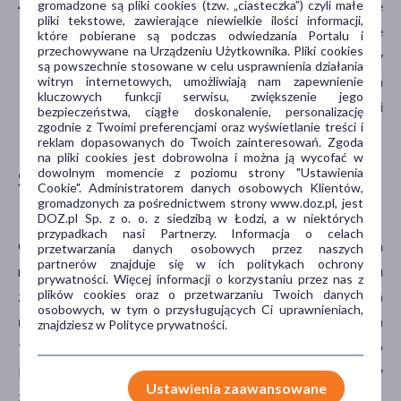
Bardzo wysokie ryzyko
– psy, które jedzą surowe
gromadzone są pliki cookies (tzw. „ciasteczka”) czyli małe
pliki tekstowe, zawierające niewielkie ilości informacji,
mięso, polują i mają dostęp do środowiska silnie
które pobierane są podczas odwiedzania Portalu i
przechowywane na Urządzeniu Użytkownika. Pliki cookies
zanieczyszczonego pasożytami. Jeśli takie psy
są powszechnie stosowane w celu usprawnienia działania
dodatkowo mają bliski kontakt z osobami z grup ryzyka
witryn internetowych, umożliwiają nam zapewnienie
kluczowych funkcji serwisu, zwiększenie jego
(np. osobami z obniżoną odpornością, dziećmi, osobami
bezpieczeństwa, ciągłe doskonalenie, personalizację
zgodnie z Twoimi preferencjami oraz wyświetlanie treści i
starszymi), konieczne jest odrobaczanie co miesiąc.
reklam dopasowanych do Twoich zainteresowań. Zgoda
na pliki cookies jest dobrowolna i można ją wycofać w
dowolnym momencie z poziomu strony "Ustawienia
Skuteczność odrobaczania psa –
Cookie". Administratorem danych osobowych Klientów,
znaczenie badania kału
gromadzonych za pośrednictwem strony www.doz.pl, jest
DOZ.pl Sp. z o. o. z siedzibą w Łodzi, a w niektórych
przypadkach nasi Partnerzy. Informacja o celach
Obecność pasożytów w przewodzie pokarmowym psa
przetwarzania danych osobowych przez naszych
partnerów znajduje się w ich politykach ochrony
może potwierdzić lekarz weterynarii poprzez badanie kału
prywatności. Więcej informacji o korzystaniu przez nas z
plików cookies oraz o przetwarzaniu Twoich danych
zwierzęcia.
Taką kontrolę skuteczności odrobaczenia
osobowych, w tym o przysługujących Ci uprawnieniach,
można przeprowadzić po upływie około dwóch
znajdziesz w Polityce prywatności.
tygodni od podania tabletki
. Badanie kału (często
korzysta się z metody flotacji lub sedymentacji) służy
Ustawienia zaawansowane
znalezieniu w próbce jaj pasożytów.