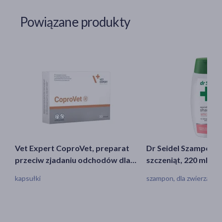
Powiązane produkty
Vet Expert CoproVet, preparat
Dr Seidel Szampon z 
przeciw zjadaniu odchodów dla
szczeniąt, 220 ml
psów i kotów, kapsułki, 30 szt.
kapsułki
szampon, dla zwierząt