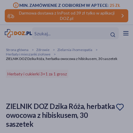
MIN. ZAMÓWIENIE Z ODBIOREM W APTECE:
25 ZŁ
Darmowa dostawa z InPost od 39 zł tylko w aplikacji
DOZ.pl
w
Hit
Hit
Strona główna
Zdrowie
Zielarnia i homeopatia
Herbaty i mieszanki ziołowe
ofory
ZIELNIK DOZ Dzika Róża, herbatka owocowa z hibiskusem, 30 saszetek
do makijażu
dzieci
ść
Hit
Hit
Herbaty i cukierki 3+1 za 1 grosz
ące
rmową
kijażu
ść
Hit
ZIELNIK DOZ Dzika Róża, herbatka
owocowa z hibiskusem, 30
w
Hit
Hit
saszetek
ść
Hit