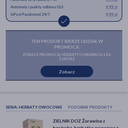
Automaty i punkty odbioru GLS
9,99 zł
InPost Paczkomat 24/7
9,99 zł
TEN PRODUKT BIERZE UDZIAŁ W
PROMOCJI.
ZOBACZ PROMOCJĘ: HERBATY I CUKIERKI 3+1 ZA
1 GROSZ
Zobacz
SERIA:
HERBATY OWOCOWE
PODOBNE PRODUKTY
INNI
ZIELNIK DOZ Żurawina z
ZIELNIK DOZ Malina, herbatka
ZIELNIK DOZ Żurawina z
borówką, herbatka owocowa z
owocowa z hibiskusem, 30
borówką, herbatka owocowa z