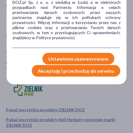
DOZ.pl Sp. z o. o. z siedzibą w Łodzi, a w niektórych
90 g (30 torebek x 3 g)
przypadkach nasi Partnerzy. Informacja o celach
przetwarzania danych osobowych przez naszych
Sposób użycia
partnerów znajduje się w ich politykach ochrony
prywatności. Więcej informacji o korzystaniu przez nas z
1 torebkę zalać świeżo zagotowaną wodą, zaparzać ok. 5 minut.
plików cookies oraz o przetwarzaniu Twoich danych
osobowych, w tym o przysługujących Ci uprawnieniach,
Przeciwwskazania i środki ostrożności
znajdziesz w Polityce prywatności.
Przechowywać w suchym miejscu, w temperaturze pokojowej, w
oryginalnym opakowaniu. Po otwarciu przechowywać w
zamkniętym opakowaniu. Naturalne przebarwienie torebek jest
Ustawienia zaawansowane
normalne i wynika z kontaktu suszu z materiałem
opakowaniowym.
Akceptuję i przechodzę do serwisu
Pokaż wszystkie produkty ZIELNIK DOZ
Pokaż wszystkie produkty linii Herbaty owocowe marki
ZIELNIK DOZ