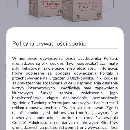
Polityka prywatności cookie
Opis
ZIELNIK DOZ Dzika Róża, herbatka owocowa z hibiskusem –
W momencie odwiedzenia przez Użytkownika Portalu,
kompozycja suszonych owoców dzikiej róży, hibiskusa, aronii,
gromadzone są pliki cookies (tzw. „ciasteczka”) czyli małe
jabłka i rokitnika, która zachwyca głębokim, naturalnym aromatem
pliki tekstowe, zawierające niewielkie ilości informacji,
i delikatnie kwaskowym smakiem. Herbatka przygotowana jest w
które pobierane są podczas odwiedzania Portalu i
postaci poręcznych torebek do zaparzania, wykonanych z
przechowywane na Urządzeniu Użytkownika. Pliki cookies
całkowicie biodegradowalnego materiału, który nie wpływa na
są powszechnie stosowane w celu usprawnienia działania
smak naparu, a jednocześnie uwydatnia jego naturalny aromat.
witryn internetowych, umożliwiają nam zapewnienie
kluczowych funkcji serwisu, zwiększenie jego
Składniki
bezpieczeństwa, ciągłe doskonalenie, personalizację
zgodnie z Twoimi preferencjami oraz wyświetlanie treści i
Owoc dzikiej róży 70% (
Rosa canina
), kwiat hibiskusa, owoc aronii,
reklam dopasowanych do Twoich zainteresowań. Zgoda
owoc jabłka, owoc rokitnika. Składniki tej kompozycji występują w
na pliki cookies jest dobrowolna i można ją wycofać w
torebce w postaci wysuszonej i rozdrobnionej.
dowolnym momencie z poziomu strony "Ustawienia
Cookie". Administratorem danych osobowych Klientów,
Masa netto
gromadzonych za pośrednictwem strony www.doz.pl, jest