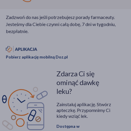
pacjentów?
normalnie
funkcjonować - mają
Zadzwoń do nas jeśli potrzebujesz porady farmaceuty.
problemy z adaptacją w
Jesteśmy dla Ciebie czynni całą dobę, 7 dni w tygodniu,
społeczeństwie.
bezpłatnie.
Pobierz aplikację mobilną Doz.pl
Zdarza Ci się
ominąć dawkę
leku?
Zainstaluj aplikację. Stwórz
apteczkę. Przypomnimy Ci
kiedy wziąć lek.
Dostępna w