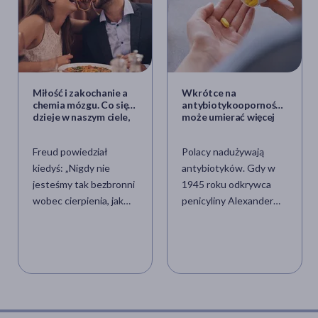
Miłość i zakochanie a
Wkrótce na
chemia mózgu. Co się
antybiotykooporność
dzieje w naszym ciele,
może umierać więcej
gdy jesteśmy
osób niż na raka
zakochani?
Freud powiedział
Polacy nadużywają
kiedyś: „Nigdy nie
antybiotyków. Gdy w
jesteśmy tak bezbronni
1945 roku odkrywca
wobec cierpienia, jak
penicyliny Alexander
wtedy, gdy kochamy;
Fleming odbierał
nigdy tak beznadziejnie
Nagrodę Nobla,
nieszczęśliwi, jak wtedy,
powiedział: „Obawiam
gdy utracimy ukochaną
się, że przyjdą takie
osobę lub jej miłość”. I
czasy, że nieświadomy
choć z wieloma tezami
człowiek będzie
ojca psychoanalizy dziś
stosował antybiotyki