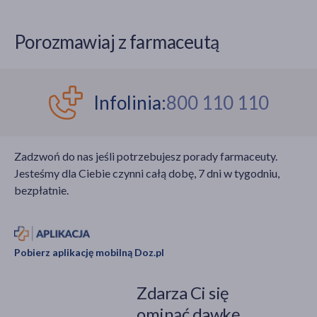
się nie zgadzamy, ten
niewłaściwie i będzie
fragment pozostaje
szerzyła się oporność”.
Porozmawiaj z farmaceutą
zaskakująco aktualny.
Dziś okazuje się, że te
Miłość jest jednym z
słowa były niestety
najsilniejszych uczuć,
prorocze.
jakie zna człowiek. Nic
Infolinia:
800 110 110
nie potrafi tak
budować, a
jednocześnie tak
Zadzwoń do nas jeśli potrzebujesz porady farmaceuty.
niszczyć. Z miłości i dla
Jesteśmy dla Ciebie czynni całą dobę, 7 dni w tygodniu,
miłości robimy rzeczy
bezpłatnie.
najpiękniejsze i
najgorsze. Dlaczego tak
się dzieje? Odpowiedź –
jak to zwykle bywa w
Pobierz aplikację mobilną Doz.pl
medycynie – znajduje
się w mózgu.
Zdarza Ci się
ominąć dawkę