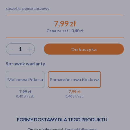
saszetki, pomarańczowy
7,99 zł
akijażu
Cena za szt.: 0,40 zł
Wybierz ilość
Do koszyka
Hit
Sprawdź warianty
Malinowa Pokusa
Pomarańczowa Rozkosz
ZIELNIK DOZ Malinowa
ZIELNIK DOZ
Pokusa, herbatka ziołowo-
Pomarańczowa
7,99 zł
7,99 zł
0,40 zł / szt.
0,40 zł / szt.
owocowa, 2 g, 20 szt.
Rozkosz, herbatka
ziołowo-owocowa,
7,99 zł
2 g, 20 szt.
7,99 zł
FORMY DOSTAWY DLA TEGO PRODUKTU
Opcja niedostępna?
Sprawdź dlaczego