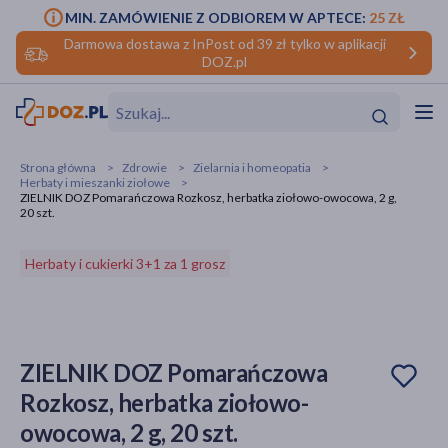
MIN. ZAMÓWIENIE Z ODBIOREM W APTECE:
25 ZŁ
Darmowa dostawa z InPost od 39 zł tylko w aplikacji
DOZ.pl
w
Hit
Hit
Strona główna
Zdrowie
Zielarnia i homeopatia
Herbaty i mieszanki ziołowe
ofory
ZIELNIK DOZ Pomarańczowa Rozkosz, herbatka ziołowo-owocowa, 2 g,
20 szt.
do makijażu
dzieci
ść
Hit
Hit
Herbaty i cukierki 3+1 za 1 grosz
ące
rmową
kijażu
ść
Hit
ZIELNIK DOZ Pomarańczowa
w
Hit
Hit
Rozkosz, herbatka ziołowo-
owocowa, 2 g, 20 szt.
ść
Hit