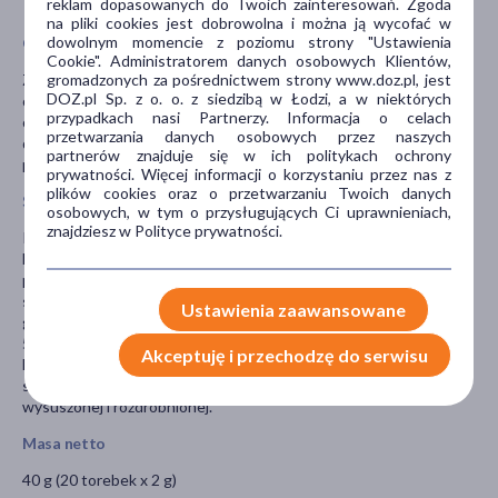
reklam dopasowanych do Twoich zainteresowań. Zgoda
na pliki cookies jest dobrowolna i można ją wycofać w
dowolnym momencie z poziomu strony "Ustawienia
Opis
Cookie". Administratorem danych osobowych Klientów,
gromadzonych za pośrednictwem strony www.doz.pl, jest
ZIELNIK DOZ Pomarańczowa Rozkosz, herbatka ziołowo-
DOZ.pl Sp. z o. o. z siedzibą w Łodzi, a w niektórych
owocowa – to środek spożywczy, będący kompozycją ziół oraz
przypadkach nasi Partnerzy. Informacja o celach
owoców. Aromatyzowana herbatka o smaku pomarańczy z
przetwarzania danych osobowych przez naszych
dodatkiem hibiskusa, prażonych ziaren kakaowca oraz korzennych
partnerów znajduje się w ich politykach ochrony
przypraw.
prywatności. Więcej informacji o korzystaniu przez nas z
plików cookies oraz o przetwarzaniu Twoich danych
Skład
osobowych, w tym o przysługujących Ci uprawnieniach,
znajdziesz w Polityce prywatności.
Kwiat hibiskusa 16 %, owoc jabłka 16 %, skórka pomarańczy 14%,
kora cynamonowca (Cinnamomum cassia) 10%, aromat naturalny
pomarańczowy z innymi naturalnymi aromatami 8 %, liść jeżyny
słodkiej (Rubus suavissimus) 7 %, aromat naturalny, owoc
Ustawienia zaawansowane
goździkowca 5%, kłącze imbiru 5 %, nieokorowany korzeń lukrecji
5 %, owoc kardamonu 4 %, prażone ziarno kakaowca 4%. Zawiera
Akceptuję i przechodzę do serwisu
lukrecję - chorzy na nadciśnienie powinni unikać nadmiernego
spożycia. Wszystkie składniki mieszanki występują w postaci
wysuszonej i rozdrobnionej.
Masa netto
40 g (20 torebek x 2 g)