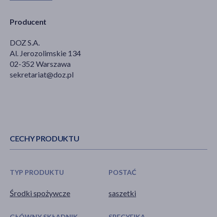
Producent
DOZ S.A.
Al. Jerozolimskie 134
02-352 Warszawa
sekretariat@doz.pl
CECHY PRODUKTU
TYP PRODUKTU
POSTAĆ
Środki spożywcze
saszetki
GŁÓWNY SKŁADNIK
SPECYFIKA