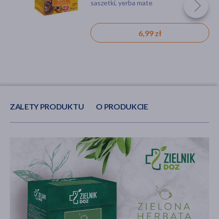
zielona herbata, matcha, cytrusy
saszetki, herbata pu-erh, imbir, cytryna
saszetki, yerba mate
Matcha, 32 g
9,99 zł
6,99 zł
6,99 zł
ZALETY PRODUKTU
O PRODUKCIE