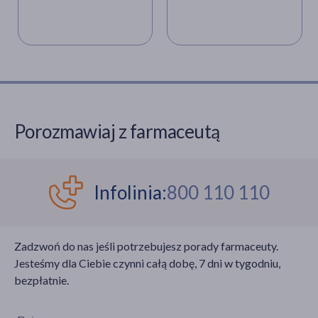
co przypisuje się
zmieniającym się
czynnikom
środowiskowym.
Wzorce i nawyki
żywieniowe uległy
znaczącym zmianom na
przestrzeni ostatnich
Porozmawiaj z farmaceutą
40 lat, co sprawia, że
mogą one odgrywać
ważną rolę w
dynamicznym wzroście
Infolinia:
800 110 110
zachorowalności na
alergie. Na czym polega
dieta dla alergika? Co
Zadzwoń do nas jeśli potrzebujesz porady farmaceuty.
może pomóc, a co
Jesteśmy dla Ciebie czynni całą dobę, 7 dni w tygodniu,
szkodzi przy alergii?
bezpłatnie.