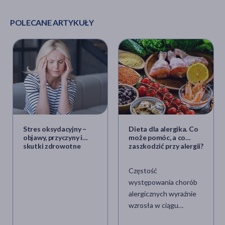
POLECANE ARTYKUŁY
Stres oksydacyjny –
Dieta dla alergika. Co
objawy, przyczyny i
może pomóc, a co
skutki zdrowotne
zaszkodzić przy alergii?
Częstość
występowania chorób
alergicznych wyraźnie
wzrosła w ciągu
ostatnich trzech dekad,