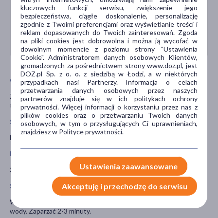
kluczowych funkcji serwisu, zwiększenie jego
bezpieczeństwa, ciągłe doskonalenie, personalizację
zgodnie z Twoimi preferencjami oraz wyświetlanie treści i
reklam dopasowanych do Twoich zainteresowań. Zgoda
na pliki cookies jest dobrowolna i można ją wycofać w
dowolnym momencie z poziomu strony "Ustawienia
Cookie". Administratorem danych osobowych Klientów,
gromadzonych za pośrednictwem strony www.doz.pl, jest
DOZ.pl Sp. z o. o. z siedzibą w Łodzi, a w niektórych
Opis
przypadkach nasi Partnerzy. Informacja o celach
przetwarzania danych osobowych przez naszych
ZIELNIK DOZ Herbata Zielona – 100% zielona herbata w
partnerów znajduje się w ich politykach ochrony
torebkach w formie piramidek gotowych do zaparzenia.
prywatności. Więcej informacji o korzystaniu przez nas z
plików cookies oraz o przetwarzaniu Twoich danych
Skład
osobowych, w tym o przysługujących Ci uprawnieniach,
znajdziesz w Polityce prywatności.
herbata zielona 100%
Masa netto
Ustawienia zaawansowane
34 g, (20 torebek piramidek x 1,7 g)
Akceptuję i przechodzę do serwisu
Sposób użycia
Włożyć torebkę do filiżanki. Zalać 200 ml gorącej, ale nie wrzącej
wody. Zaparzać 2-3 minuty.