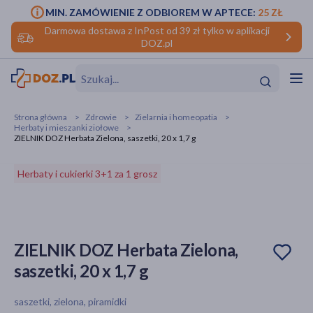
MIN. ZAMÓWIENIE Z ODBIOREM W APTECE:
25 ZŁ
Darmowa dostawa z InPost od 39 zł tylko w aplikacji
DOZ.pl
w
Hit
Hit
Strona główna
Zdrowie
Zielarnia i homeopatia
Herbaty i mieszanki ziołowe
ofory
ZIELNIK DOZ Herbata Zielona, saszetki, 20 x 1,7 g
do makijażu
dzieci
ść
Hit
Hit
Herbaty i cukierki 3+1 za 1 grosz
ące
rmową
kijażu
ść
Hit
ZIELNIK DOZ Herbata Zielona,
saszetki, 20 x 1,7 g
w
Hit
Hit
saszetki, zielona, piramidki
ść
Hit