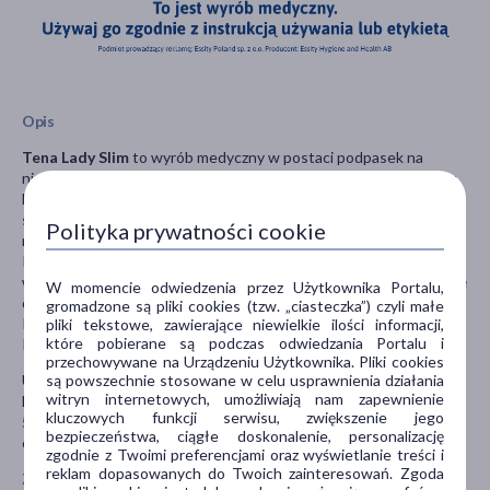
Opis
Tena Lady Slim
to wyrób medyczny w postaci podpasek na
nietrzymanie moczu przeznaczony dla kobiet do stosowania przy
lekkim i średnim stopniu nietrzymania moczu. Dzięki specjalnej
strefie InstaDRY™ wkładki bardzo szybko pochłaniają płyn,
Polityka prywatności cookie
natomiast chłonny wkład zamyka go głęboko wewnątrz podpaski.
Produkt pomaga chronić przed przeciekaniem, nieprzyjemną
wonią i wilgocią, zaś elastyczne boki pozwalają na dopasowanie się
W momencie odwiedzenia przez Użytkownika Portalu,
do kształtu ciała.
gromadzone są pliki cookies (tzw. „ciasteczka”) czyli małe
Rozmiar: Extra.
pliki tekstowe, zawierające niewielkie ilości informacji,
które pobierane są podczas odwiedzania Portalu i
Poziom chłonności: 5 / 8.
przechowywane na Urządzeniu Użytkownika. Pliki cookies
UWAGA!
są powszechnie stosowane w celu usprawnienia działania
witryn internetowych, umożliwiają nam zapewnienie
Nowe opakowania Tena Lady Slim Extra (o stopniu chłonności
kluczowych funkcji serwisu, zwiększenie jego
5/8) stopniowo zastępują stare (stopień chłonności 4/8). Stare
bezpieczeństwa, ciągłe doskonalenie, personalizację
opakowania będą dostępne do wyczerpania zapasów.
zgodnie z Twoimi preferencjami oraz wyświetlanie treści i
reklam dopasowanych do Twoich zainteresowań. Zgoda
Zawartość opakowania