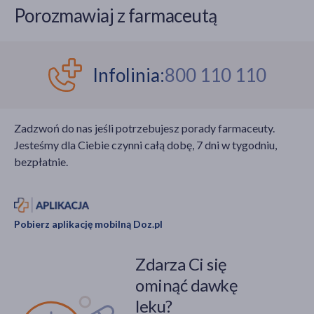
oddawaniem moczu, co
kilkuletnich badań,
Porozmawiaj z farmaceutą
może prowadzić do
została opublikowana
mimowolnego
w magazynie BMJ
wydalania moczu.
Nutrition Prevention
Istnieje wiele przyczyn
and Health.
Infolinia:
800 110 110
nietrzymania moczu, a
ich zrozumienie jest
kluczowe dla
Zadzwoń do nas jeśli potrzebujesz porady farmaceuty.
właściwego poradzenia
Jesteśmy dla Ciebie czynni całą dobę, 7 dni w tygodniu,
sobie z tym problemem.
bezpłatnie.
Pobierz aplikację mobilną Doz.pl
Zdarza Ci się
ominąć dawkę
leku?