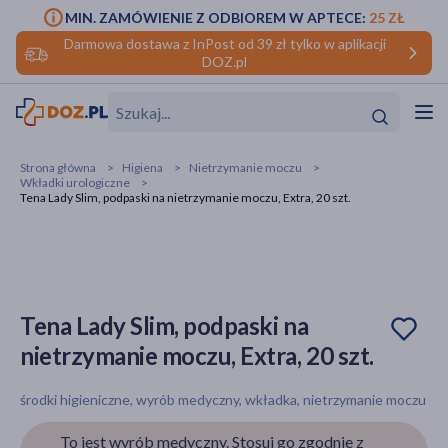
MIN. ZAMÓWIENIE Z ODBIOREM W APTECE:
25 ZŁ
Darmowa dostawa z InPost od 39 zł tylko w aplikacji
DOZ.pl
w
Hit
Hit
Strona główna
Higiena
Nietrzymanie moczu
Wkładki urologiczne
ofory
Tena Lady Slim, podpaski na nietrzymanie moczu, Extra, 20 szt.
do makijażu
dzieci
ść
Hit
Hit
ące
rmową
kijażu
Tena Lady Slim, podpaski na
ść
Hit
nietrzymanie moczu, Extra, 20 szt.
w
Hit
Hit
środki higieniczne, wyrób medyczny, wkładka, nietrzymanie moczu
ść
Hit
To jest wyrób medyczny. Stosuj go zgodnie z