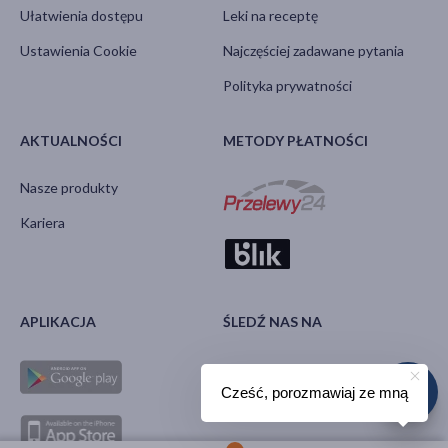
Ułatwienia dostępu
Leki na receptę
Ustawienia Cookie
Najczęściej zadawane pytania
Polityka prywatności
AKTUALNOŚCI
METODY PŁATNOŚCI
Nasze produkty
Kariera
APLIKACJA
ŚLEDŹ NAS NA
Cześć, porozmawiaj ze mną