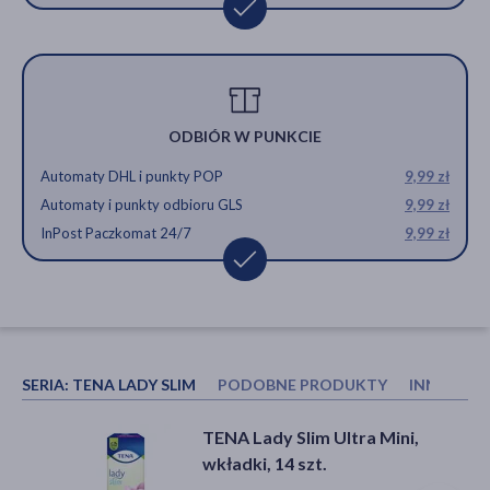
ODBIÓR W PUNKCIE
Automaty DHL i punkty POP
9,99 zł
Automaty i punkty odbioru GLS
9,99 zł
InPost Paczkomat 24/7
9,99 zł
SERIA:
TENA LADY SLIM
PODOBNE PRODUKTY
INNI KUP
Inteno Comfort Lady, wkłady
Tena Lady Slim, podpaski na
TENA Lady Slim Ultra Mini,
anatomiczne urologiczne, Extra,
nietrzymanie moczu, Extra Plus,
wkładki, 14 szt.
20 szt.
16 szt.