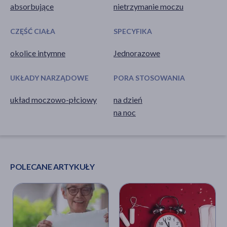
absorbujące
nietrzymanie moczu
CZĘŚĆ CIAŁA
SPECYFIKA
okolice intymne
Jednorazowe
UKŁADY NARZĄDOWE
PORA STOSOWANIA
układ moczowo-płciowy
na dzień
na noc
POLECANE ARTYKUŁY