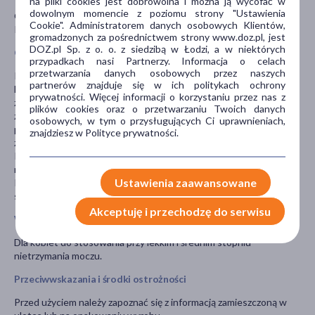
na pliki cookies jest dobrowolna i można ją wycofać w
dowolnym momencie z poziomu strony "Ustawienia
Opakowanie zawiera 20 podpasek o długości 31 cm każda.
Cookie". Administratorem danych osobowych Klientów,
Podpaski są pakowane pojedynczo.
gromadzonych za pośrednictwem strony www.doz.pl, jest
DOZ.pl Sp. z o. o. z siedzibą w Łodzi, a w niektórych
Charakterystyka produktu
przypadkach nasi Partnerzy. Informacja o celach
przetwarzania danych osobowych przez naszych
Podpaski Tena Lady Slim zostały zaprojektowane z myślą o
partnerów znajduje się w ich politykach ochrony
kobietach cierpiących na nietrzymanie moczu. Wyrób pozwala na
prywatności. Więcej informacji o korzystaniu przez nas z
zapewnienie dyskrecji podczas stosowania. Potrójna ochrona
plików cookies oraz o przetwarzaniu Twoich danych
zapewnia uczucie suchości, kontrolę zapachu i ochronę przed
osobowych, w tym o przysługujących Ci uprawnieniach,
przeciekaniem. Strefa InstaDRY™ błyskawiczne wchłania płyn
znajdziesz w Polityce prywatności.
z dala od skóry, zapewniając maksymalne bezpieczeństwo.
Ponadto, system Fresh Odour Control pomaga kontrolować
nieprzyjemny zapach.
Ustawienia zaawansowane
Podpaski są pakowane pojedynczo, dzięki czemu można je
schować dyskretnie w torebce lub kieszeni spodni.
Akceptuję i przechodzę do serwisu
Wskazania
Dla kobiet do stosowania przy lekkim i średnim stopniu
nietrzymania moczu.
Przeciwwskazania i środki ostrożności
Przed użyciem należy zapoznać się z informacją zamieszczoną w