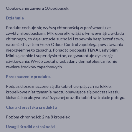
Opakowanie zawiera 10 podpasek.
Działanie
Produkt cechuje się wyższą chłonnością w porównaniu ze
zwykłymi podpaskami. Mikroperełki wiążą płyn wewnątrz wkładu
chłonnego, co daje uczucie suchości i zapewnia bezpieczeństwo,
natomiast system Fresh Odour Control zapobiega powstawaniu
nieprzyjemnego zapachu. Ponadto podpaski
TENA Lady Slim
Mini
są cienkie i super dyskretne, co gwarantuje dyskrecję
użytkowania. Wyrób został przebadany dermatologicznie, nie
zawiera środków zapachowych.
Przeznaczenie produktu
Podpaski przeznaczone są dla kobiet cierpiących na lekkie,
kropelkowe nietrzymanie moczu obawiające się podczas kaszlu,
kichania lub aktywności fizycznej oraz dla kobiet w trakcie połogu.
Charakterystyka produktu
Poziom chłonności: 2 na 8 kropelek
Uwagi i środki ostrożności