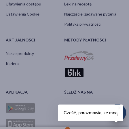
Ułatwienia dostępu
Leki na receptę
Ustawienia Cookie
Najczęściej zadawane pytania
Polityka prywatności
AKTUALNOŚCI
METODY PŁATNOŚCI
Nasze produkty
Kariera
APLIKACJA
ŚLEDŹ NAS NA
Cześć, porozmawiaj ze mną