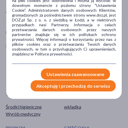
na pliki cookies jest dobrowolna i można ją wycofać w
dowolnym momencie z poziomu strony "Ustawienia
Cookie". Administratorem danych osobowych Klientów,
CECHY PRODUKTU
gromadzonych za pośrednictwem strony www.doz.pl, jest
DOZ.pl Sp. z o. o. z siedzibą w Łodzi, a w niektórych
przypadkach nasi Partnerzy. Informacja o celach
przetwarzania danych osobowych przez naszych
PŁEĆ
WIEK
partnerów znajduje się w ich politykach ochrony
prywatności. Więcej informacji o korzystaniu przez nas z
plików cookies oraz o przetwarzaniu Twoich danych
Kobieta
dla dorosłych
osobowych, w tym o przysługujących Ci uprawnieniach,
dla seniorów
znajdziesz w Polityce prywatności.
20+
30+
40+
Ustawienia zaawansowane
pokaż więcej ...
Akceptuję i przechodzę do serwisu
TYP PRODUKTU
POSTAĆ
Środki higieniczne
wkładka
Wyrób medyczny
PROBLEM
CZĘŚĆ CIAŁA