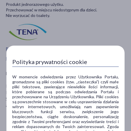
Produkt jednorazowego użytku.
Przechowywać w miejscu niedostępnym dla dzieci.
Nie wyrzucać do toalety.
Pokaż wszystkie produkty TENA
Pokaż wszystkie produkty linii TENA Lady Slim marki TENA
Polityka prywatności cookie
Producent
W momencie odwiedzenia przez Użytkownika Portalu,
gromadzone są pliki cookies (tzw. „ciasteczka”) czyli małe
ESSITY HYGIENE AND HEALTH AB
pliki tekstowe, zawierające niewielkie ilości informacji,
które pobierane są podczas odwiedzania Portalu i
Box 200
przechowywane na Urządzeniu Użytkownika. Pliki cookies
SE-101 23 Stockholm, Szwecja
są powszechnie stosowane w celu usprawnienia działania
agreementstork@essity.com
witryn internetowych, umożliwiają nam zapewnienie
kluczowych funkcji serwisu, zwiększenie jego
bezpieczeństwa, ciągłe doskonalenie, personalizację
zgodnie z Twoimi preferencjami oraz wyświetlanie treści i
reklam dopasowanych do Twoich zainteresowań. Zgoda