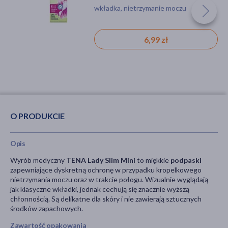
akcesoria, środki higieniczne, wyrób
środki higieniczne, wyrób medyczny,
wkładka, nietrzymanie moczu
medyczny, nietrzymanie moczu
wkładka, nietrzymanie moczu
13,69 zł
13,19 zł
6,99 zł
O PRODUKCIE
Opis
Wyrób medyczny
TENA Lady Slim Mini
to miękkie
podpaski
zapewniające dyskretną ochronę w przypadku kropelkowego
nietrzymania moczu oraz w trakcie połogu. Wizualnie wyglądają
jak klasyczne wkładki, jednak cechują się znacznie wyższą
chłonnością. Są delikatne dla skóry i nie zawierają sztucznych
środków zapachowych.
Zawartość opakowania