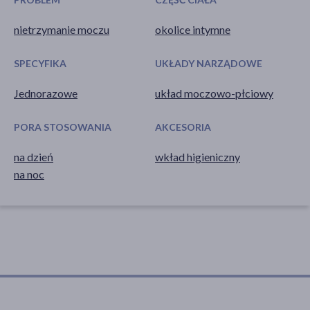
nietrzymanie moczu
okolice intymne
SPECYFIKA
UKŁADY NARZĄDOWE
Jednorazowe
układ moczowo-płciowy
PORA STOSOWANIA
AKCESORIA
na dzień
wkład higieniczny
na noc