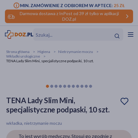
MIN. ZAMÓWIENIE Z ODBIOREM W APTECE:
25 ZŁ
Darmowa dostawa z InPost od 39 zł tylko w aplikacji
DOZ.pl
w
Hit
Hit
Strona główna
Higiena
Nietrzymanie moczu
Wkładki urologiczne
ofory
TENA Lady Slim Mini, specjalistyczne podpaski, 10 szt.
do makijażu
dzieci
ść
Hit
Hit
ące
rmową
kijażu
TENA Lady Slim Mini,
ść
Hit
specjalistyczne podpaski, 10 szt.
w
Hit
Hit
wkładka, nietrzymanie moczu
ść
Hit
To jest wyrób medyczny. Stosuj go zgodnie z