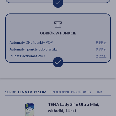
ODBIÓR W PUNKCIE
Automaty DHL i punkty POP
9,99 zł
Automaty i punkty odbioru GLS
9,99 zł
InPost Paczkomat 24/7
9,99 zł
SERIA:
TENA LADY SLIM
PODOBNE PRODUKTY
INNI KUP
TENA Lady Maxi Night OTC
TENA Lady Slim Mini,
TENA Lady Slim Ultra Mini,
Edition, wkładki, 6 szt.
specjalistyczne podpaski, 20 szt.
wkładki, 14 szt.