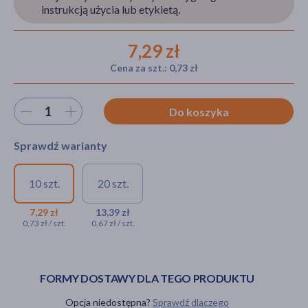
instrukcją użycia lub etykietą.
7,29 zł
akijażu
Cena za szt.: 0,73 zł
Wybierz ilość
Do koszyka
Hit
Sprawdź warianty
10 szt.
20 szt.
TENA Lady Slim Mini,
TENA Lady Slim Mini,
specjalistyczne podpaski, 10
specjalistyczne
7,29 zł
13,39 zł
0,73 zł / szt.
0,67 zł / szt.
szt.
podpaski, 20 szt.
7,29 zł
13,39 zł
FORMY DOSTAWY DLA TEGO PRODUKTU
Opcja niedostępna?
Sprawdź dlaczego