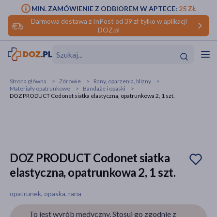
MIN. ZAMÓWIENIE Z ODBIOREM W APTECE:
25 ZŁ
Darmowa dostawa z InPost od 39 zł tylko w aplikacji
DOZ.pl
w
Hit
Hit
Strona główna
Zdrowie
Rany, oparzenia, blizny
Materiały opatrunkowe
Bandaże i opaski
ofory
DOZ PRODUCT Codonet siatka elastyczna, opatrunkowa 2, 1 szt.
do makijażu
dzieci
ść
Hit
Hit
ące
rmową
kijażu
DOZ PRODUCT Codonet siatka
ść
Hit
elastyczna, opatrunkowa 2, 1 szt.
w
Hit
Hit
opatrunek, opaska, rana
ść
Hit
To jest wyrób medyczny. Stosuj go zgodnie z