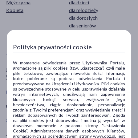
Mężczyzna
dla dzieci
Kobieta
dla młodzieży
dla dorosłych
dla seniorów
20+
pokaż więcej ...
Polityka prywatności cookie
TYP PRODUKTU
POSTAĆ
W momencie odwiedzenia przez Użytkownika Portalu,
gromadzone są pliki cookies (tzw. „ciasteczka”) czyli małe
Materiały opatrunkowe
opaska
pliki tekstowe, zawierające niewielkie ilości informacji,
Wyrób medyczny
opatrunek
które pobierane są podczas odwiedzania Portalu i
przechowywane na Urządzeniu Użytkownika. Pliki cookies
są powszechnie stosowane w celu usprawnienia działania
PROBLEM
CZĘŚĆ CIAŁA
witryn internetowych, umożliwiają nam zapewnienie
kluczowych funkcji serwisu, zwiększenie jego
bezpieczeństwa, ciągłe doskonalenie, personalizację
rana
dłonie
zgodnie z Twoimi preferencjami oraz wyświetlanie treści i
reklam dopasowanych do Twoich zainteresowań. Zgoda
na pliki cookies jest dobrowolna i można ją wycofać w
SPECYFIKA
PORA STOSOWANIA
dowolnym momencie z poziomu strony "Ustawienia
Cookie". Administratorem danych osobowych Klientów,
Jednorazowe
na dzień
gromadzonych za pośrednictwem strony www.doz.pl, jest