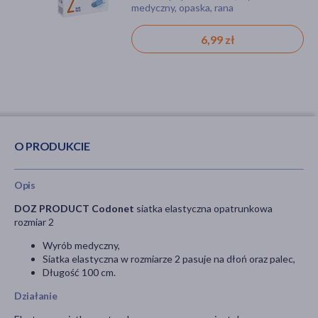
medyczny, opaska, rana
wegetarian, bez substancji
zapachowych
15,99 zł
6,99 zł
O PRODUKCIE
Opis
DOZ PRODUCT Codonet
siatka elastyczna opatrunkowa
rozmiar 2
Wyrób medyczny,
Siatka elastyczna w rozmiarze 2 pasuje na dłoń oraz palec,
Długość 100 cm.
Działanie