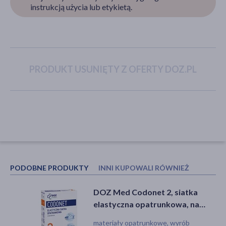
instrukcją użycia lub etykietą.
akijażu
PRODUKT USUNIĘTY Z OFERTY DOZ.PL
Hit
PODOBNE PRODUKTY
INNI KUPOWALI RÓWNIEŻ
DOZ Med Codonet 2, siatka
Ziaja Med Siemię lniane, krem do
elastyczna opatrunkowa, na
twarzy ultraodżywczy, 50 ml
dłoń i palce, 1 szt.
materiały opatrunkowe, wyrób
krem, suchość, dla wegan, dla