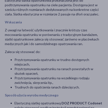
Elastyczna siatka opatrunkowa przeznaczona jest do
podtrzymywania opatrunku na ciele pacjenta. Dostępna jest w
sześciu różnych rozmiarach dedykowanych na konkretne części
ciała. Siatka elastyczna w rozmiarze 2 pasuje na dłoń oraz palec.
Wskazania
Z uwagi na łatwość użytkowania i znacznie krótszy czas
mocowania opatrunku w porównaniu z tradycyjnym bandażem,
siatki opatrunkowe zaleca się stosować zarówno w placówkach
medycznych jak i do samodzielnego opatrywania ran.
Zaleca się stosować do:
Przytrzymywania opatrunku w trudno dostępnych
miejscach,
Przytrzymywania opatrunku na ranach powstałych w
skutek oparzeń,
Przytrzymywania opatrunku na wszelkiego rodzaju
zwichnięcia, skręcenia itp.,
Trudnych do opatrzenia ranach dziecięcych.
Sposób użycia wyrobu medycznego
Elastyczną siatkę opatrunkową
DOZ PRODUCT Codonet
należy stosować według instrukcji przedstawionej na