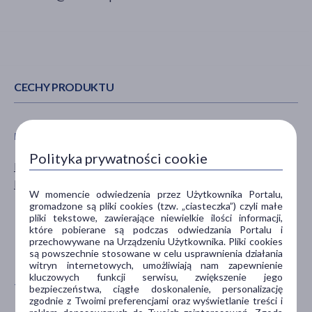
CECHY PRODUKTU
PŁEĆ
WIEK
Polityka prywatności cookie
Mężczyzna
dla młodzieży
Kobieta
dla dorosłych
W momencie odwiedzenia przez Użytkownika Portalu,
dla seniorów
gromadzone są pliki cookies (tzw. „ciasteczka”) czyli małe
pliki tekstowe, zawierające niewielkie ilości informacji,
20+
które pobierane są podczas odwiedzania Portalu i
30+
przechowywane na Urządzeniu Użytkownika. Pliki cookies
pokaż więcej ...
są powszechnie stosowane w celu usprawnienia działania
witryn internetowych, umożliwiają nam zapewnienie
kluczowych funkcji serwisu, zwiększenie jego
TYP PRODUKTU
POSTAĆ
bezpieczeństwa, ciągłe doskonalenie, personalizację
zgodnie z Twoimi preferencjami oraz wyświetlanie treści i