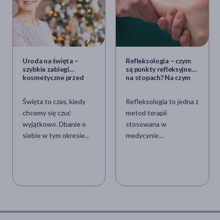
Uroda na święta –
Refleksologia – czym
szybkie zabiegi
są punkty refleksyjne
kosmetyczne przed
na stopach? Na czym
świętami. Które warto
polega
wykonać?
refleksoterapia?
Święta to czas, kiedy
Refleksologia to jedna z
chcemy się czuć
metod terapii
wyjątkowo. Dbanie o
stosowana w
siebie w tym okresie
medycynie
nie musi jednak
niekonwencjonalnej. Jej
oznaczać
koncepcja opiera się na
wielogodzinnego
uciskaniu na ciele
pobytu w gabinecie
określonych punktów,
kosmetycznym, liczą się
nazywanych refleksami,
tu bowiem nawet
znajdujących się na
drobne zabiegi, które
dłoniach, twarzy, a