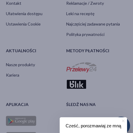
Kontakt
Reklamacje / Zwroty
Ułatwienia dostępu
Leki na receptę
Ustawienia Cookie
Najczęściej zadawane pytania
Polityka prywatności
AKTUALNOŚCI
METODY PŁATNOŚCI
Nasze produkty
Kariera
APLIKACJA
ŚLEDŹ NAS NA
Cześć, porozmawiaj ze mną