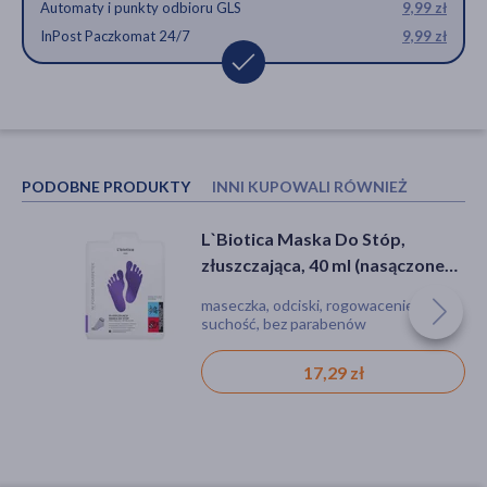
Automaty i punkty odbioru GLS
9,99 zł
InPost Paczkomat 24/7
9,99 zł
PODOBNE PRODUKTY
INNI KUPOWALI RÓWNIEŻ
L`Biotica Maska Do Stóp,
Acerin Lavendi, krem do stóp na
złuszczająca, 40 ml (nasączone
pękające pięty, 75 ml
skarpetki)
maseczka, odciski, rogowacenie,
krem, rogowacenie, suchość
suchość, bez parabenów
17,29 zł
14,49 zł