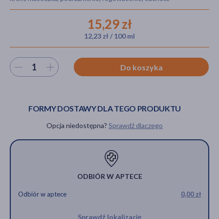
15,29 zł
12,23 zł / 100 ml
akijażu
Wybierz ilość
Do koszyka
Hit
FORMY DOSTAWY DLA TEGO PRODUKTU
Opcja niedostępna?
Sprawdź dlaczego
ODBIÓR W APTECE
Odbiór w aptece
0,00 zł
Sprawdź lokalizację