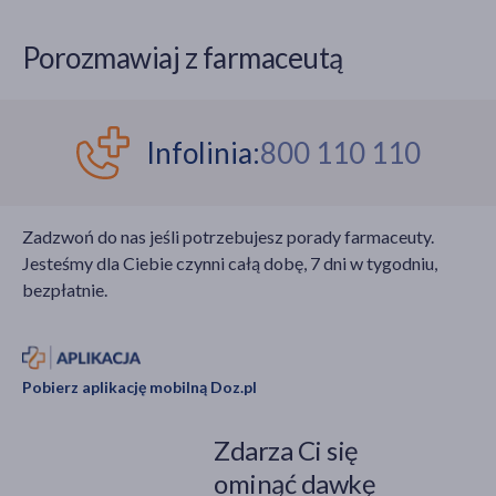
możemy wykonać
także na stopach
samodzielnie, gdy tylko
(punkty stopy inaczej
Porozmawiaj z farmaceutą
znajdziemy chwilę dla
nazywane są
siebie.
receptorami). Refleksy
odpowiadają częściom
ciała i narządom,
Infolinia:
800 110 110
a masaż ma za zadanie
poprawić ich
funkcjonowanie
Zadzwoń do nas jeśli potrzebujesz porady farmaceuty.
poprzez usprawnienie
Jesteśmy dla Ciebie czynni całą dobę, 7 dni w tygodniu,
przepływu energii.
bezpłatnie.
Choć działanie
refleksoterapii nie ma
udowodnionej
naukowo skuteczności,
Pobierz aplikację mobilną Doz.pl
to metoda ma wielu
zwolenników.
Zdarza Ci się
ominąć dawkę