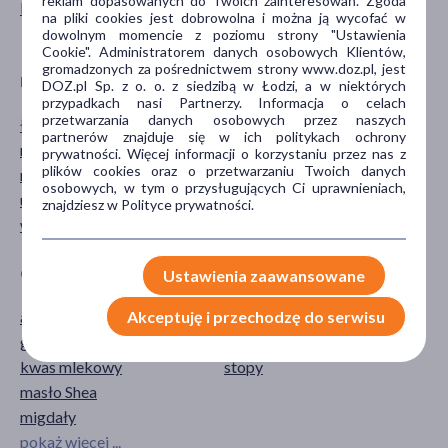
reklam dopasowanych do Twoich zainteresowań. Zgoda
Kosmetyk
krem
na pliki cookies jest dobrowolna i można ją wycofać w
maseczka
dowolnym momencie z poziomu strony "Ustawienia
Cookie". Administratorem danych osobowych Klientów,
gromadzonych za pośrednictwem strony www.doz.pl, jest
DZIAŁANIE/WŁAŚCIWOŚCI
PROBLEM
DOZ.pl Sp. z o. o. z siedzibą w Łodzi, a w niektórych
przypadkach nasi Partnerzy. Informacja o celach
przetwarzania danych osobowych przez naszych
łagodzące
podrażnienie
partnerów znajduje się w ich politykach ochrony
nawilżające
rogowacenie
prywatności. Więcej informacji o korzystaniu przez nas z
plików cookies oraz o przetwarzaniu Twoich danych
regenerujące
suchość
osobowych, w tym o przysługujących Ci uprawnieniach,
ujędrniające
znajdziesz w Polityce prywatności.
wzmacniające
GŁÓWNY SKŁADNIK
CZĘŚĆ CIAŁA
Ustawienia zaawansowane
Akceptuję i przechodzę do serwisu
alantoina
nogi
gliceryna
pięty
kwas mlekowy
stopy
masło Shea
migdały
pokaż więcej ...