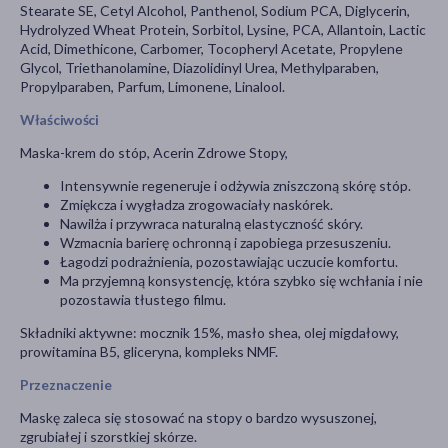
Stearate SE, Cetyl Alcohol, Panthenol, Sodium PCA, Diglycerin,
Hydrolyzed Wheat Protein, Sorbitol, Lysine, PCA, Allantoin, Lactic
Acid, Dimethicone, Carbomer, Tocopheryl Acetate, Propylene
Glycol, Triethanolamine, Diazolidinyl Urea, Methylparaben,
Propylparaben, Parfum, Limonene, Linalool.
Właściwości
Maska-krem do stóp, Acerin Zdrowe Stopy,
Intensywnie regeneruje i odżywia zniszczoną skórę stóp.
Zmiękcza i wygładza zrogowaciały naskórek.
Nawilża i przywraca naturalną elastyczność skóry.
Wzmacnia barierę ochronną i zapobiega przesuszeniu.
Łagodzi podrażnienia, pozostawiając uczucie komfortu.
Ma przyjemną konsystencję, która szybko się wchłania i nie
pozostawia tłustego filmu.
Składniki aktywne: mocznik 15%, masło shea, olej migdałowy,
prowitamina B5, gliceryna, kompleks NMF.
Przeznaczenie
Maskę zaleca się stosować na stopy o bardzo wysuszonej,
zgrubiałej i szorstkiej skórze.