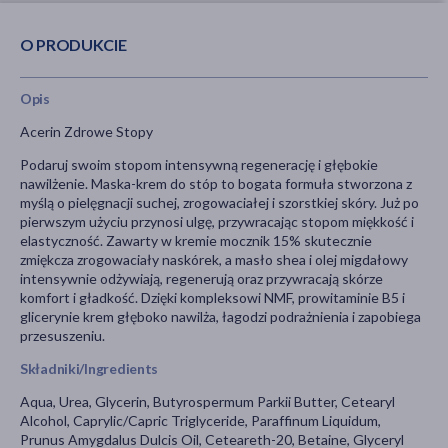
O PRODUKCIE
Opis
Acerin Zdrowe Stopy
Podaruj swoim stopom intensywną regenerację i głębokie
nawilżenie. Maska-krem do stóp to bogata formuła stworzona z
myślą o pielęgnacji suchej, zrogowaciałej i szorstkiej skóry. Już po
pierwszym użyciu przynosi ulgę, przywracając stopom miękkość i
elastyczność. Zawarty w kremie mocznik 15% skutecznie
zmiękcza zrogowaciały naskórek, a masło shea i olej migdałowy
intensywnie odżywiają, regenerują oraz przywracają skórze
komfort i gładkość. Dzięki kompleksowi NMF, prowitaminie B5 i
glicerynie krem głęboko nawilża, łagodzi podrażnienia i zapobiega
przesuszeniu.
Składniki/Ingredients
Aqua, Urea, Glycerin, Butyrospermum Parkii Butter, Cetearyl
Alcohol, Caprylic/Capric Triglyceride, Paraffinum Liquidum,
Prunus Amygdalus Dulcis Oil, Ceteareth-20, Betaine, Glyceryl