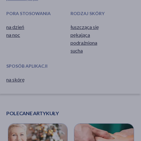
PORA STOSOWANIA
RODZAJ SKÓRY
na dzień
łuszcząca się
na noc
pękająca
podrażniona
sucha
SPOSÓB APLIKACJI
na skórę
POLECANE ARTYKUŁY