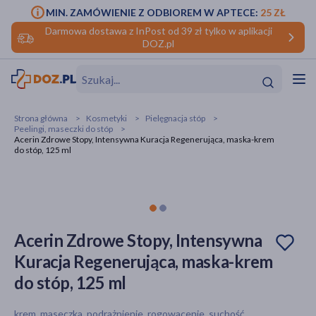
MIN. ZAMÓWIENIE Z ODBIOREM W APTECE:
25 ZŁ
Darmowa dostawa z InPost od 39 zł tylko w aplikacji
DOZ.pl
w
Hit
Hit
Strona główna
Kosmetyki
Pielęgnacja stóp
Peelingi, maseczki do stóp
ofory
Acerin Zdrowe Stopy, Intensywna Kuracja Regenerująca, maska-krem
do stóp, 125 ml
do makijażu
dzieci
ść
Hit
Hit
ące
rmową
kijażu
Acerin Zdrowe Stopy, Intensywna
ść
Hit
Kuracja Regenerująca, maska-krem
w
Hit
Hit
do stóp, 125 ml
ść
Hit
krem, maseczka, podrażnienie, rogowacenie, suchość