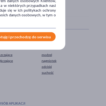
orem danych osobowych Klientów,
 a w niektórych przypadkach nasi
uje się w ich politykach ochrony
 Twoich danych osobowych, w tym o
tuję i przechodzę do serwisu
IAŁANIE/WŁAŚCIWOŚCI
PROBLEM
szczające
modzel
ękczające
nagniotek
odciski
suchość
OSÓB APLIKACJI