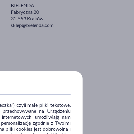
BIELENDA
Fabryczna 20
31-553 Kraków
sklep@bielenda.com
zka”) czyli małe pliki tekstowe,
u i przechowywane na Urządzeniu
 internetowych, umożliwiają nam
, personalizację zgodnie z Twoimi
a pliki cookies jest dobrowolna i