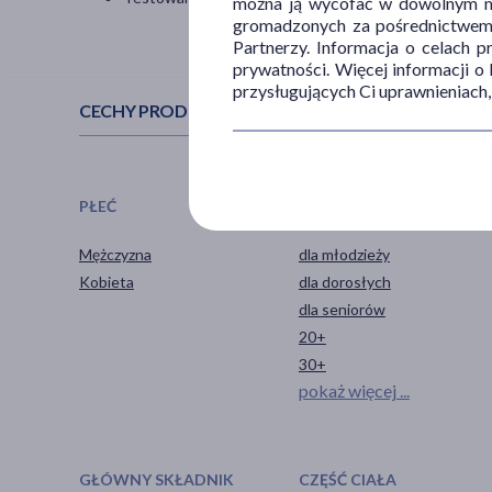
można ją wycofać w dowolnym mo
gromadzonych za pośrednictwem s
Partnerzy. Informacja o celach 
prywatności. Więcej informacji o
przysługujących Ci uprawnieniach,
CECHY PRODUKTU
PŁEĆ
WIEK
Mężczyzna
dla młodzieży
Kobieta
dla dorosłych
dla seniorów
20+
30+
pokaż więcej ...
GŁÓWNY SKŁADNIK
CZĘŚĆ CIAŁA