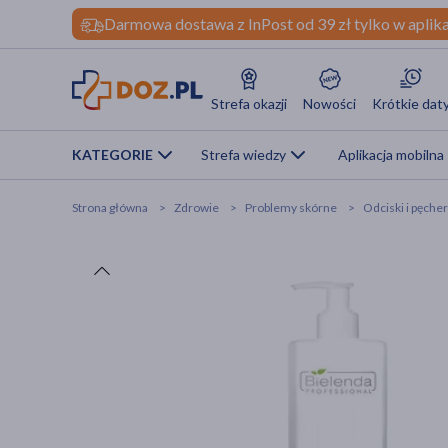
Darmowa dostawa z InPost od 39 zł tylko w aplika
Strefa okazji
Nowości
Krótkie dat
KATEGORIE
Strefa wiedzy
Aplikacja mobilna
Strona główna
Zdrowie
Problemy skórne
Odciski i pęche