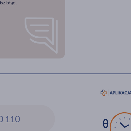
sz błąd,
0 110