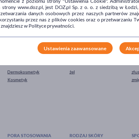
mencie z poziomu strony "Ustawienia Cookie". Administrat
trony www.doz.pl, jest DOZ.pl Sp. z o. o. z siedzibą w Łodzi,
przetwarzania danych osobowych przez naszych partnerów znajd
 korzystaniu przez nas z plików cookies oraz o przetwarzaniu
 znajdziesz w Polityce prywatności.
Ustawienia zaawansowane
Akcep
TYP PRODUKTU
POSTAĆ
DZ
Dermokosmetyk
żel
złu
Kosmetyk
zmi
PORA STOSOWANIA
RODZAJ SKÓRY
SP