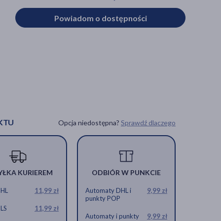
Powiadom o dostępności
KTU
Opcja niedostępna?
Sprawdź dlaczego
YŁKA KURIEREM
ODBIÓR W PUNKCIE
DHL
11,99 zł
Automaty DHL i
9,99 zł
punkty POP
GLS
11,99 zł
Automaty i punkty
9,99 zł