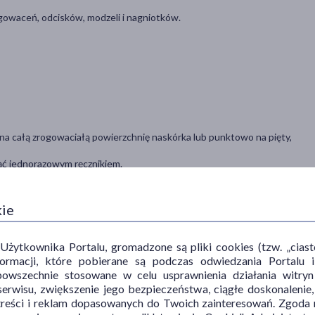
gowaceń, odcisków, modzeli i nagniotków.
na całą zrogowaciałą powierzchnię naskórka lub punktowo na pięty,
ąć jednorazowym ręcznikiem.
rogowaciałego naskórka.
zy pomocy frezarki lub tarki do stóp.
kie
 „suchego” i „mokrego” pedicure, dodatkowo do zmiękczania
ytkownika Portalu, gromadzone są pliki cookies (tzw. „ciastec
cznie przemyć je zimną wodą.
informacji, które pobierane są podczas odwiedzania Portal
powszechnie stosowane w celu usprawnienia działania witryn
erwisu, zwiększenie jego bezpieczeństwa, ciągłe doskonalenie
treści i reklam dopasowanych do Twoich zainteresowań. Zgoda n