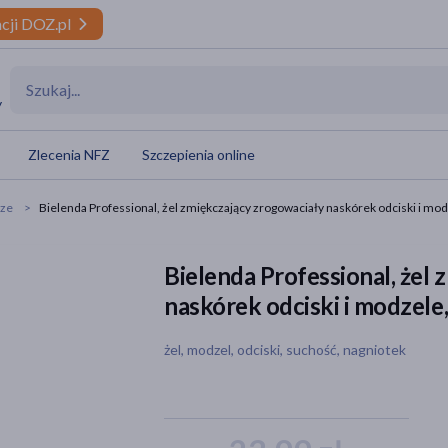
cji DOZ.pl
y
Zlecenia NFZ
Szczepienia online
rze
Bielenda Professional, żel zmiękczający zrogowaciały naskórek odciski i mod
Bielenda Professional, żel
naskórek odciski i modzele
żel, modzel, odciski, suchość, nagniotek