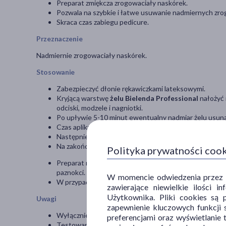
Preparat zmiękcza zrogowaciały naskórek.
Pozwala na szybkie i łatwe usuwanie nadmiernych zro
Skraca czas zabiegu pedicure.
Przeznaczenie
Nadmiernie zrogowaciały naskórek.
Stosowanie
Zabezpieczyć dłonie rękawiczkami lateksowymi.
Kryjącą warstwę
żelu
Bielenda Professional
nałożyć 
odciski, modzele i nagniotki.
Po upływie 5-10 minut ewentualny nadmiar żelu usun
Czas aplikacji powinien być uzależniony od grubości z
Następnie należy przystąpić do usuwania zrogowaceń pr
Na zakończenie, stopy należy umyć wodą.
Polityka prywatności coo
Preparat rekomendowany jest do stosowania w trakcie
paznokci.
W momencie odwiedzenia przez Uż
W przypadku dostania się żelu do oczu należy niezwło
zawierające niewielkie ilości 
Użytkownika. Pliki cookies są 
Uwagi
zapewnienie kluczowych funkcji s
Wyłącznie do użytku profesjonalnego.
preferencjami oraz wyświetlanie 
Testowany dermatologicznie.