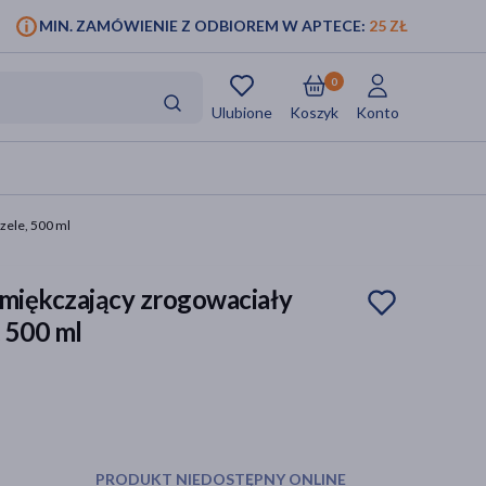
MIN. ZAMÓWIENIE Z ODBIOREM W APTECE:
25 ZŁ
0
Ulubione
Koszyk
Konto
zele, 500 ml
 zmiękczający zrogowaciały
, 500 ml
PRODUKT NIEDOSTĘPNY ONLINE