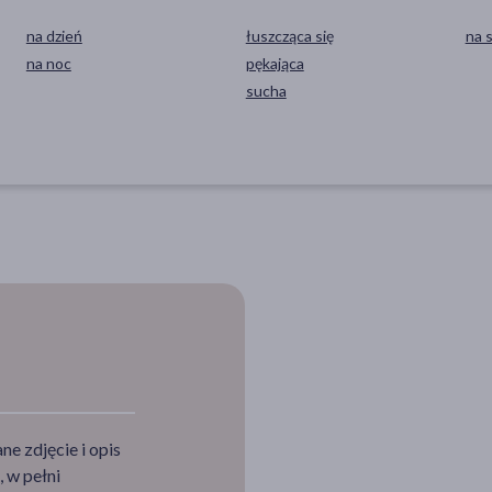
na dzień
łuszcząca się
na 
na noc
pękająca
sucha
e zdjęcie i opis
 w pełni